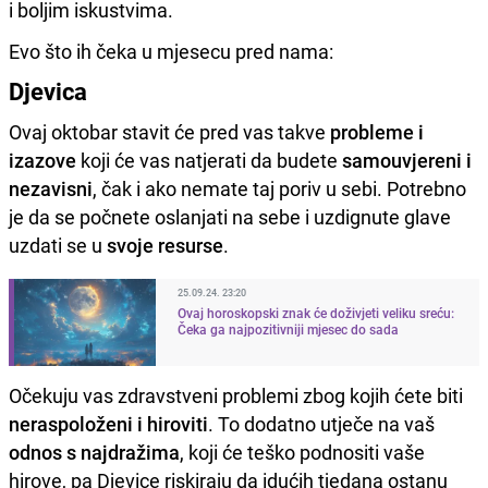
i boljim iskustvima.
Evo što ih čeka u mjesecu pred nama:
Djevica
Ovaj oktobar stavit će pred vas takve
probleme i
izazove
koji će vas natjerati da budete
samouvjereni i
nezavisni
, čak i ako nemate taj poriv u sebi. Potrebno
je da se počnete oslanjati na sebe i uzdignute glave
uzdati se u
svoje resurse
.
25.09.24. 23:20
Ovaj horoskopski znak će doživjeti veliku sreću:
Čeka ga najpozitivniji mjesec do sada
Očekuju vas zdravstveni problemi zbog kojih ćete biti
neraspoloženi i hiroviti
. To dodatno utječe na vaš
odnos s najdražima
, koji će teško podnositi vaše
hirove, pa Djevice riskiraju da idućih tjedana ostanu