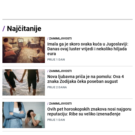
/
Najčitanije
/
ZANIMLJIVOSTI
Imala ga je skoro svaka kuća u Jugoslaviji:
Danas ovaj luster vrijedi i nekoliko hiljada
eura
PRIJE 1 DAN
/
ZANIMLJIVOSTI
Nova ljubavna priča je na pomolu: Ova 4
znaka Zodijaka čeka poseban august
PRIJE 2 DANA
/
ZANIMLJIVOSTI
Ovih pet horoskopskih znakova nosi najgoru
reputaciju: Ribe su veliko iznenađenje
PRIJE 1 DAN