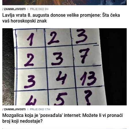
/
ZANIMLJIVOSTI
I
PRIJE OKO 3H
Lavlja vrata 8. augusta donose velike promjene: Šta čeka
vaš horoskopski znak
/
ZANIMLJIVOSTI
I
PRIJE OKO 17H
Mozgalica koja je 'posvađala' internet: Možete li vi pronaći
broj koji nedostaje?