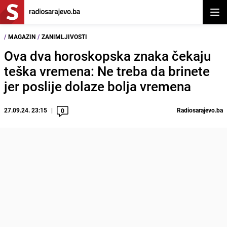
Otvor
/
MAGAZIN
/
ZANIMLJIVOSTI
Ova dva horoskopska znaka čekaju
teška vremena: Ne treba da brinete
jer poslije dolaze bolja vremena
27.09.24. 23:15
Radiosarajevo.ba
0