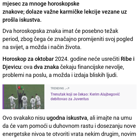
mjesec za mnoge horoskopske
znakove; dolaze važne karmičke lekcije vezane uz
prošla iskustva.
Dva horoskopska znaka imat će posebno težak
period, zbog čega će značajno promijeniti svoj pogled
na svijet, a možda i način života.
Horoskop za oktobar
2024. godine neće usrećiti
Ribe i
Djevicu
: ova
dva znaka
čekaju financijske nevolje,
problemi na poslu, a možda i izdaja bliskih ljudi.
TRENDING
Trenutak koji se čekao: Kerim Alajbegović
debitovao za Juventus
Ovo svakako nisu
ugodna iskustva
, ali imajte na umu
da će vam pomoći u duhovnom rastu i dosezanju nove
energetske nivoa te otvoriti vrata nekim drugim, novim