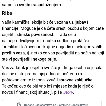
same sa
svojim raspoloženjem
.
Ribe
Vaša karmička lekcija bit će vezana uz
ljubav i
financije
. Moguće je da ćete sresti osobu s kojom ćete
osjetiti
istinsku povezanost
... Tada će u
najnepredvidljivijem trenutku sudbina praktički
'preslikati' loš scenarij koji se dogodio u nekoj od
vaših
prošlih veza
, tj. netko će vas povrijediti na način na koji
ste vi
povrijedili nekoga prije
.
Vaš zadatak je osjetiti sve što je druga osoba osjećala
dok se niste prema njoj odnosili pošteno i s
poštovanjem te iz toga izvući
ispravne zaključke
.
Također, ovo će biti vrlo loš mjesec kada je riječ o
novcu i financijskoj situaciji, piše
Story
.
Dodajte Radiosarajevo.ba u omiljene Google izvore