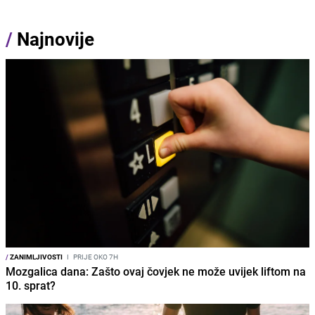
/
Najnovije
/
ZANIMLJIVOSTI
I
PRIJE OKO 7H
Mozgalica dana: Zašto ovaj čovjek ne može uvijek liftom na
10. sprat?