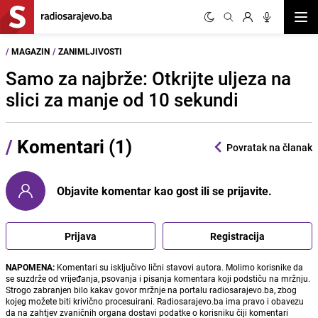
Otvor
/
MAGAZIN
/
ZANIMLJIVOSTI
Samo za najbrže: Otkrijte uljeza na
slici za manje od 10 sekundi
/
Komentari (1)
Povratak na članak
Objavite komentar kao gost ili se prijavite.
Prijava
Registracija
NAPOMENA:
Komentari su isključivo lični stavovi autora. Molimo korisnike da
se suzdrže od vrijeđanja, psovanja i pisanja komentara koji podstiču na mržnju.
Strogo zabranjen bilo kakav govor mržnje na portalu radiosarajevo.ba, zbog
kojeg možete biti krivično procesuirani. Radiosarajevo.ba ima pravo i obavezu
da na zahtjev zvaničnih organa dostavi podatke o korisniku čiji komentari