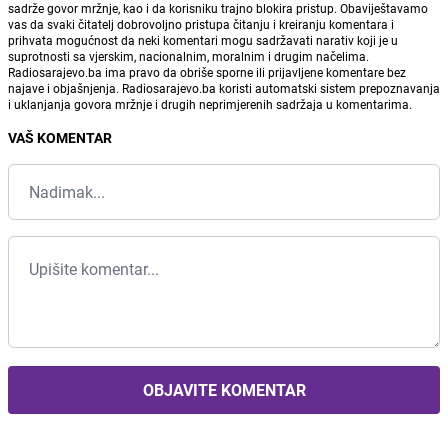
sadrže govor mržnje, kao i da korisniku trajno blokira pristup. Obaviještavamo
vas da svaki čitatelj dobrovoljno pristupa čitanju i kreiranju komentara i
prihvata mogućnost da neki komentari mogu sadržavati narativ koji je u
suprotnosti sa vjerskim, nacionalnim, moralnim i drugim načelima.
Radiosarajevo.ba ima pravo da obriše sporne ili prijavljene komentare bez
najave i objašnjenja. Radiosarajevo.ba koristi automatski sistem prepoznavanja
i uklanjanja govora mržnje i drugih neprimjerenih sadržaja u komentarima.
VAŠ KOMENTAR
OBJAVITE KOMENTAR