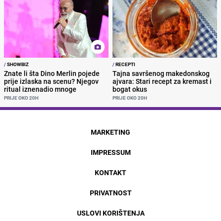
/
SHOWBIZ
/
RECEPTI
Znate li šta Dino Merlin pojede
Tajna savršenog makedonskog
prije izlaska na scenu? Njegov
ajvara: Stari recept za kremast i
ritual iznenadio mnoge
bogat okus
PRIJE OKO 20H
PRIJE OKO 20H
MARKETING
IMPRESSUM
KONTAKT
PRIVATNOST
USLOVI KORIŠTENJA