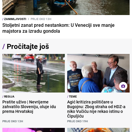
/
ZANIMLJIVOSTI
I
PRIJE OKO 13H
Stoljetni zanat pred nestankom: U Veneciji sve manje
majstora za izradu gondola
/
Pročitajte još
/
REGIJA
/
TEME
Pratite uživo | Nevrijeme
Agić kritizira političare u
zahvatilo Sloveniju, oluje idu
Bugojnu: Zbog straha od HDZ-a
prema Hrvatskoj
niko Vučiću nije rekao istinu o
Čipuljiću
PRIJE OKO 13H
PRIJE OKO 19H