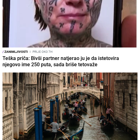
/
ZANIMLJIVOSTI
I
PRIJE OKO 7H
Teška priča: Bivši partner natjerao ju je da istetovira
njegovo ime 250 puta, sada briše tetovaže