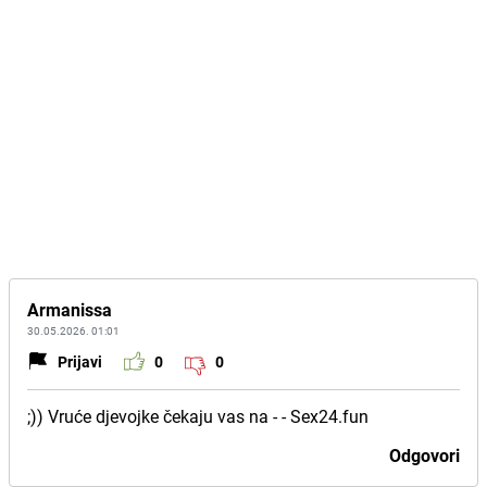
Armanissa
30.05.2026. 01:01
Prijavi
0
0
;)) V ru ć e dj e vo j ke če ka j u v as n a - - S e x 2 4 . f u n
Odgovori