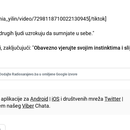
mia_yilin/video/7298118710022130945[/tiktok]
 drugih ljudi uzrokuju da sumnjate u sebe."
, zaključujući: "
Obavezno vjerujte svojim instinktima i sli
Dodajte Radiosarajevo.ba u omiljene Google izvore
aplikacije za
Android
|
iOS
i društvenih mreža
Twitter
|
utem našeg
Viber
Chata.
r