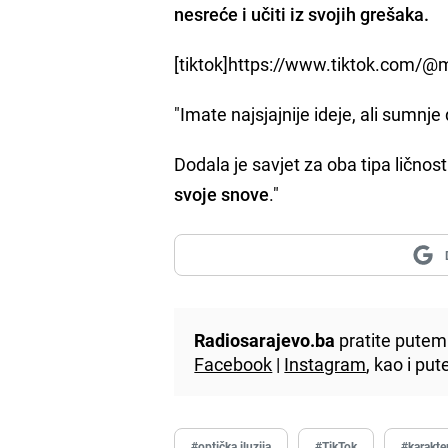
nesreće i učiti iz svojih grešaka.
[tiktok]https://www.tiktok.com/@
"Imate najsjajnije ideje, ali sumnje
Dodala je savjet za oba tipa ličnosti
svoje snove
."
Radiosarajevo.ba
pratite putem 
Facebook
|
Instagram
, kao i p
#optička iluzija
#TikTok
#karakte