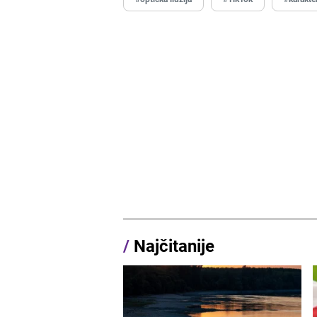
/
Najčitanije