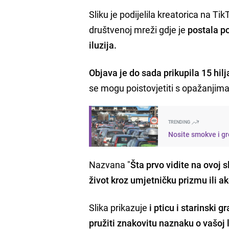
Sliku je podijelila kreatorica na Ti
društvenoj mreži gdje je
postala p
iluzija.
Objava je do sada prikupila 15 hil
se mogu poistovjetiti s opažanjima
TRENDING
Nosite smokve i gr
Nazvana "
Šta prvo vidite na ovoj s
život kroz umjetničku prizmu ili a
Slika prikazuje
i pticu i starinski 
pružiti znakovitu naznaku o vašoj 