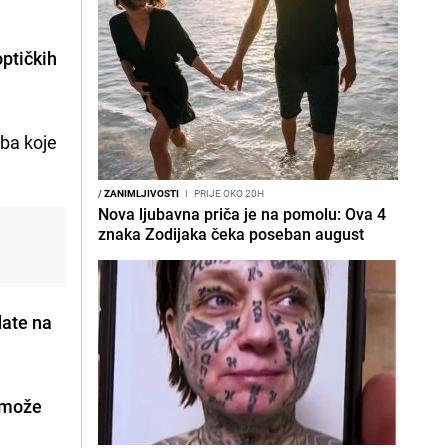
j
ptičkih
oba koje
/
ZANIMLJIVOSTI
I
PRIJE OKO 20H
Nova ljubavna priča je na pomolu: Ova 4
znaka Zodijaka čeka poseban august
date na
može