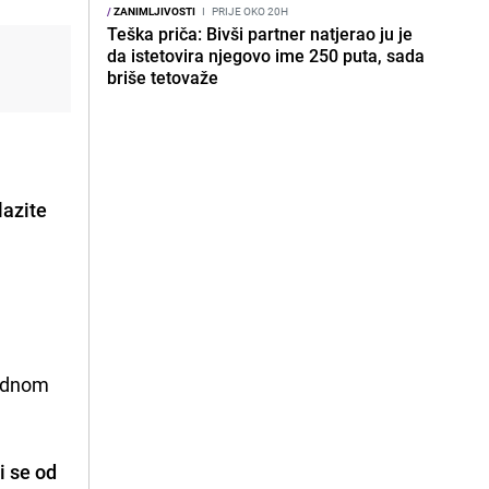
/
ZANIMLJIVOSTI
I
PRIJE OKO 20H
Teška priča: Bivši partner natjerao ju je
da istetovira njegovo ime 250 puta, sada
briše tetovaže
lazite
jednom
i se od