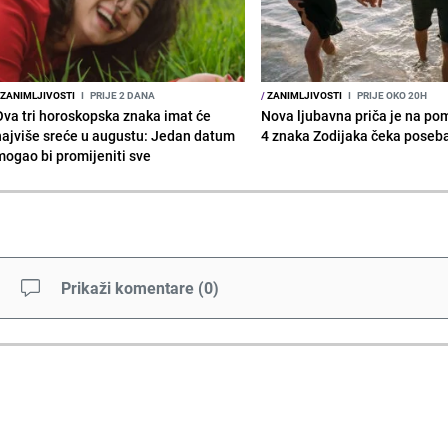
ZANIMLJIVOSTI
I
PRIJE 2 DANA
/
ZANIMLJIVOSTI
I
PRIJE OKO 20H
Ova tri horoskopska znaka imat će
Nova ljubavna priča je na po
najviše sreće u augustu: Jedan datum
4 znaka Zodijaka čeka poseb
mogao bi promijeniti sve
Prikaži komentare
(
0
)