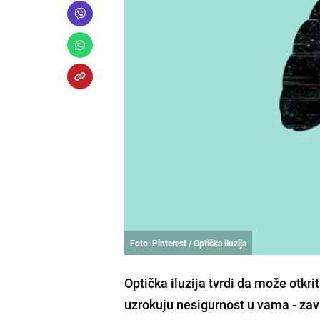
Foto: Pinterest / Optička iluzija
Optička iluzija tvrdi da može otkri
uzrokuju nesigurnost u vama - zavi