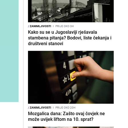
/
ZANIMLJIVOSTI
I
PRIJE OKO 3H
Kako su se u Jugoslaviji rješavala
stambena pitanja? Bodovi, liste čekanja i
društveni stanovi
/
ZANIMLJIVOSTI
I
PRIJE OKO 20H
Mozgalica dana: Zašto ovaj čovjek ne
može uvijek liftom na 10. sprat?