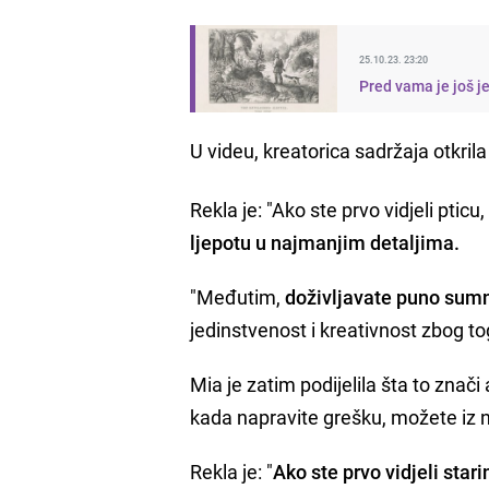
25.10.23. 23:20
Pred vama je još j
U videu, kreatorica sadržaja otkrila
Rekla je: "Ako ste prvo vidjeli pticu,
ljepotu u najmanjim detaljima.
"Međutim,
doživljavate puno sumn
jedinstvenost i kreativnost zbog to
Mia je zatim podijelila šta to znači
kada napravite grešku, možete iz n
Rekla je: "
Ako ste prvo vidjeli sta