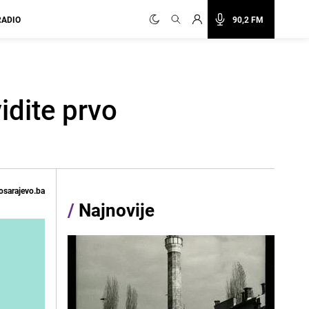
RADIO
90,2 FM
idite prvo
osarajevo.ba
/
Najnovije