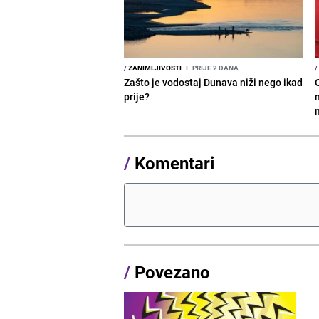
/
ZANIMLJIVOSTI
I
PRIJE 2 DANA
/
Zašto je vodostaj Dunava niži nego ikad
prije?
/
Komentari
/
Povezano