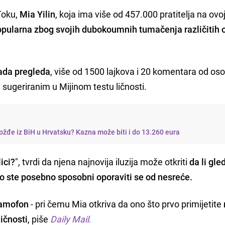
kToku,
Mia Yilin
, koja ima više od 457.000 pratitelja na ovo
opularna zbog svojih dubokoumnih tumačenja različitih o
jada pregleda
, više od 1500 lajkova i 20 komentara od os
 sugeriranim u Mijinom testu ličnosti.
ožđe iz BiH u Hrvatsku? Kazna može biti i do 13.260 eura
lici?
", tvrdi da njena najnovija iluzija može otkriti
da li gle
ko ste posebno sposobni oporaviti se od nesreće.
gramofon
- pri čemu Mia otkriva da ono što prvo primijetite
ličnosti
, piše
Daily Mail
.