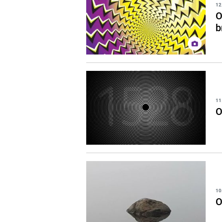
12
O
b
11
O
10
O