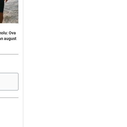
molu: Ova
an august