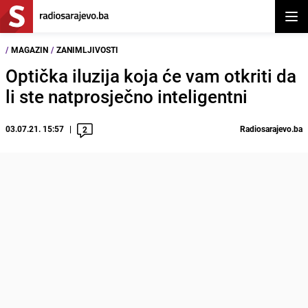
Otvor
/
MAGAZIN
/
ZANIMLJIVOSTI
Optička iluzija koja će vam otkriti da
li ste natprosječno inteligentni
03.07.21. 15:57
Radiosarajevo.ba
2