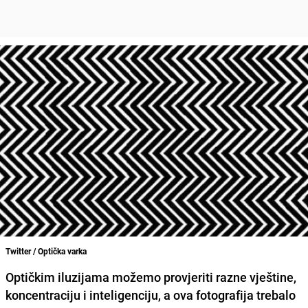
Twitter / Optička varka
Optičkim iluzijama
možemo provjeriti razne vještine,
koncentraciju i inteligenciju, a ova fotografija trebalo