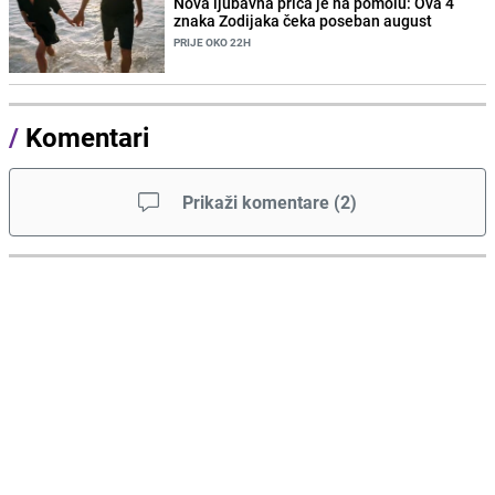
Nova ljubavna priča je na pomolu: Ova 4
znaka Zodijaka čeka poseban august
PRIJE OKO 22H
/
Komentari
Prikaži komentare
(
2
)