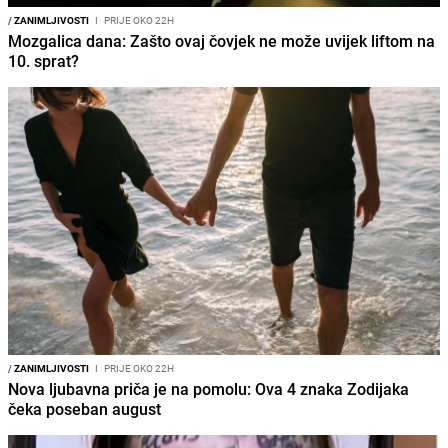
/
ZANIMLJIVOSTI
I
PRIJE OKO 22H
Mozgalica dana: Zašto ovaj čovjek ne može uvijek liftom na
10. sprat?
/
ZANIMLJIVOSTI
I
PRIJE OKO 22H
Nova ljubavna priča je na pomolu: Ova 4 znaka Zodijaka
čeka poseban august