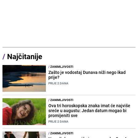
/
Najčitanije
/
ZANIMLJIVOSTI
Zašto je vodostaj Dunava niži nego ikad
prije?
PRIJE 2 DANA
/
ZANIMLJIVOSTI
Ova tri horoskopska znaka imat će najviše
sreće u augustu: Jedan datum mogao bi
promijeniti sve
PRIJE 2 DANA
/
ZANIMLJIVOSTI