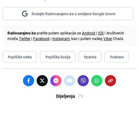
Dodajte Radiosarajevo.ba u omiljene Google izvore
Radiosarajevo.ba
pratite putem aplikacije za
Android
|
iOS
i društvenih
mreža
Twitter
|
Facebook
|
Instagram
, kao i putem našeg
Viber
Chata.
#optička varka
#optička iluzija
#panda
#zabava
79
Dijeljenja