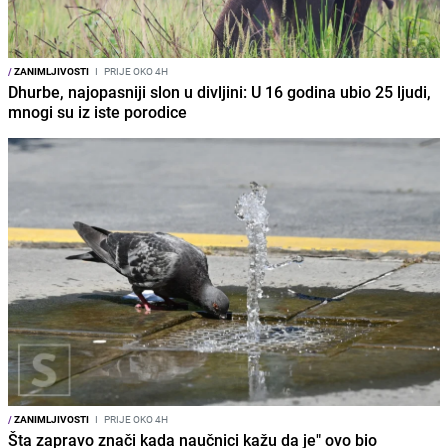
/
ZANIMLJIVOSTI
I
PRIJE OKO 4H
Dhurbe, najopasniji slon u divljini: U 16 godina ubio 25 ljudi,
mnogi su iz iste porodice
/
ZANIMLJIVOSTI
I
PRIJE OKO 4H
Šta zapravo znači kada naučnici kažu da je" ovo bio