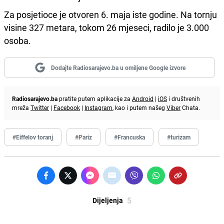
Za posjetioce je otvoren 6. maja iste godine. Na tornju
visine 327 metara, tokom 26 mjeseci, radilo je 3.000
osoba.
Dodajte Radiosarajevo.ba u omiljene Google izvore
Radiosarajevo.ba
pratite putem aplikacije za
Android
|
iOS
i društvenih
mreža
Twitter
|
Facebook
|
Instagram
, kao i putem našeg
Viber
Chata.
#Eiffelov toranj
#Pariz
#Francuska
#turizam
5
Dijeljenja