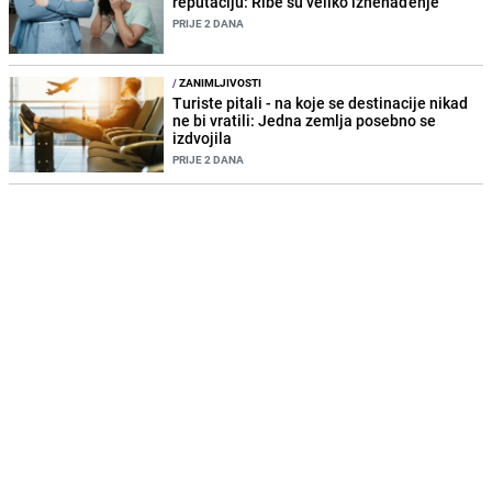
reputaciju: Ribe su veliko iznenađenje
PRIJE 2 DANA
/
ZANIMLJIVOSTI
Turiste pitali - na koje se destinacije nikad
ne bi vratili: Jedna zemlja posebno se
izdvojila
PRIJE 2 DANA