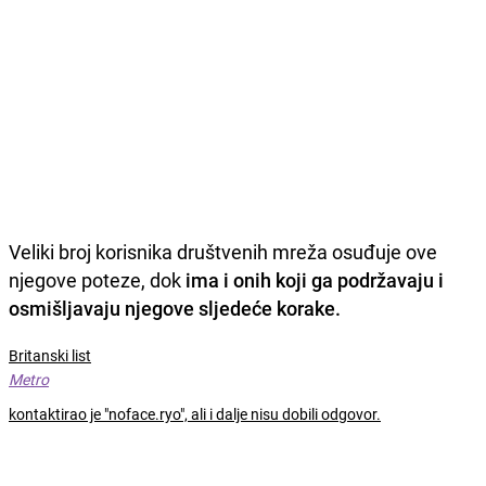
Veliki broj korisnika društvenih mreža osuđuje ove
njegove poteze, dok
ima i onih koji ga podržavaju i
osmišljavaju njegove sljedeće korake.
Britanski list
Metro
kontaktirao je "noface.ryo", ali i dalje nisu dobili odgovor.