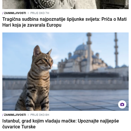
/
ZANIMLJIVOSTI
I
PRIJE OKO 7H
Tragična sudbina najpoznatije špijunke svijeta: Priča o Mati
Hari koja je zavarala Europu
/
ZANIMLJIVOSTI
I
PRIJE OKO 8H
Istanbul, grad kojim vladaju mačke: Upoznajte najljepše
čuvarice Turske