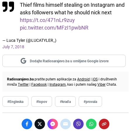
Thief films himself stealing on Instagram and
asks followers what he should nick next
https://t.co/471nLr9zuy
pic.twitter.com/MFzI1pwbNR
— Luca Tyler (@LUCATYLER_)
July 7, 2018
Dodajte Radiosarajevo.ba u omiljene Google izvore
Radiosarajevo.ba
pratite putem aplikacije za
Android
|
iOS
i društvenih
mreža
Twitter
|
Facebook
|
Instagram
, kao i putem našeg
Viber
Chata.
#Engleska
#lopov
#krađa
#provala