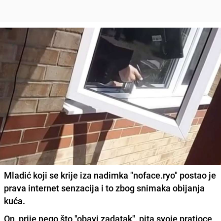
Mladić koji se krije iza nadimka "noface.ryo" postao je
prava internet senzacija i to zbog snimaka obijanja
kuća.
On, prije nego što "obavi zadatak",
pita svoje pratioce