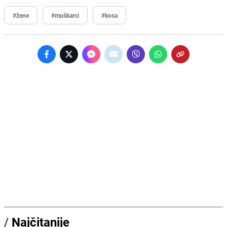
#žene
#muškarci
#kosa
/
Najčitanije