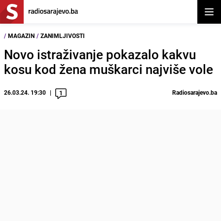
Otvor
/
MAGAZIN
/
ZANIMLJIVOSTI
Novo istraživanje pokazalo kakvu
kosu kod žena muškarci najviše vole
26.03.24. 19:30
Radiosarajevo.ba
1