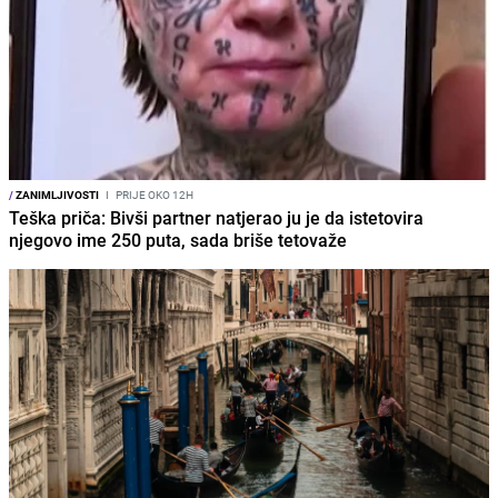
/
ZANIMLJIVOSTI
I
PRIJE OKO 12H
Teška priča: Bivši partner natjerao ju je da istetovira
njegovo ime 250 puta, sada briše tetovaže