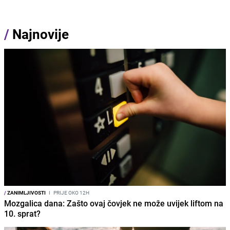
/
Najnovije
/
ZANIMLJIVOSTI
I
PRIJE OKO 12H
Mozgalica dana: Zašto ovaj čovjek ne može uvijek liftom na
10. sprat?