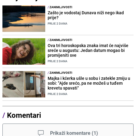
/
ZANIMLJIVOSTI
Zašto je vodostaj Dunava niži nego ikad
prije?
PRIJE 2 DANA
/
ZANIMLJIVOSTI
Ova tri horoskopska znaka imat će najviše
sreće u augustu: Jedan datum mogao bi
promijeniti sve
PRIJE 2 DANA
/
ZANIMLJIVOSTI
Majka i kćerka ušle u sobu i zatekle zmiju u
sobi: "Ajde srećo, pa ne možeš u tuđem
krevetu spavati"
PRIJE 2 DANA
/
Komentari
Prikaži komentare
(
1
)