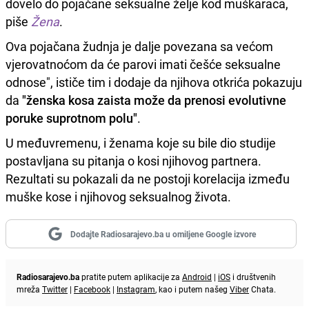
dovelo do pojačane seksualne želje kod muškaraca,
piše
Žena
.
Ova pojačana žudnja je dalje povezana sa većom
vjerovatnoćom da će parovi imati češće seksualne
odnose", ističe tim i dodaje da njihova otkrića pokazuju
da
"ženska kosa zaista može da prenosi evolutivne
poruke suprotnom polu"
.
U međuvremenu, i ženama koje su bile dio studije
postavljana su pitanja o kosi njihovog partnera.
Rezultati su pokazali da ne postoji korelacija između
muške kose i njihovog seksualnog života.
Dodajte Radiosarajevo.ba u omiljene Google izvore
Radiosarajevo.ba
pratite putem aplikacije za
Android
|
iOS
i društvenih
mreža
Twitter
|
Facebook
|
Instagram
, kao i putem našeg
Viber
Chata.