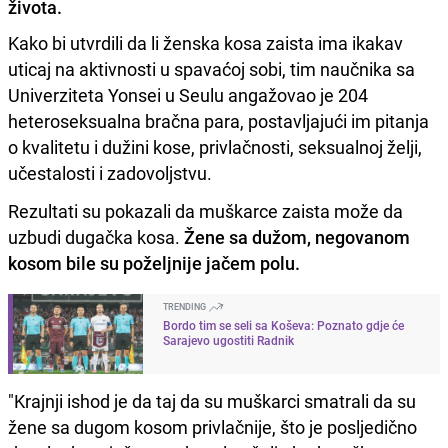
života.
Kako bi utvrdili da li ženska kosa zaista ima ikakav
uticaj na aktivnosti u spavaćoj sobi, tim naučnika sa
Univerziteta Yonsei u Seulu angažovao je 204
heteroseksualna bračna para, postavljajući im pitanja
o kvalitetu i dužini kose, privlačnosti, seksualnoj želji,
učestalosti i zadovoljstvu.
Rezultati su pokazali da muškarce zaista može da
uzbudi dugačka kosa.
Žene sa dužom, negovanom
kosom bile su poželjnije jačem polu.
TRENDING
Bordo tim se seli sa Koševa: Poznato gdje će
Sarajevo ugostiti Radnik
"Krajnji ishod je da taj da su muškarci smatrali da su
žene sa dugom kosom privlačnije, što je posljedično