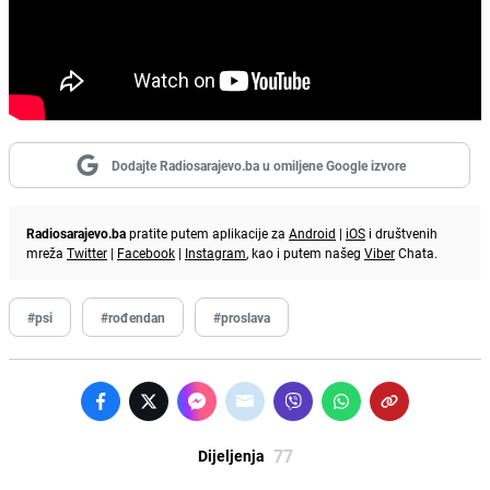
Dodajte Radiosarajevo.ba u omiljene Google izvore
Radiosarajevo.ba
pratite putem aplikacije za
Android
|
iOS
i društvenih
mreža
Twitter
|
Facebook
|
Instagram
, kao i putem našeg
Viber
Chata.
#psi
#rođendan
#proslava
77
Dijeljenja