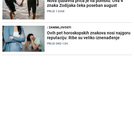
Nova ljubavna priča je na pomolu: Ova 4
znaka Zodijaka čeka poseban august
PRIJE 1 DAN
/
ZANIMLJIVOSTI
Ovih pet horoskopskih znakova nosi najgoru
reputaciju: Ribe su veliko iznenađenje
PRIJE OKO 13H