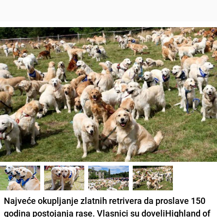
Najveće okupljanje zlatnih retrivera da proslave 150
godina postojanja rase. Vlasnici su doveliHighland of