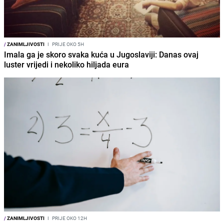
/
ZANIMLJIVOSTI
I
PRIJE OKO 5H
Imala ga je skoro svaka kuća u Jugoslaviji: Danas ovaj
luster vrijedi i nekoliko hiljada eura
/
ZANIMLJIVOSTI
I
PRIJE OKO 12H