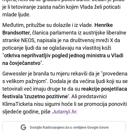
je li tetoviranje zaista način kojim Vlada želi poticati
mlade ljude.
Međutim, pritužbe su dolazile i iz vlade.
Henrike
Brandsotter
, članica parlamenta iz austrijske liberalne
stranke NEOS, napisala je na društvenoj mreži X da
poticanje ljudi da se oglašavaju na vlastitoj koži
"
otkriva neprihvatljiv pogled jednog ministra u Vladi
na čovječanstvo
".
Gewessler je branila tu mjeru rekavši da je "provedena
s velikom pažnjom". Dodala je da većina ljudi koji su se
tetovirali već imaju druge te da su
reakcije posjetilaca
festivala 'izuzetno pozitivne'
. Ali predstavnici
KlimaTicketa nisu sigurni hoće li se promocija ponoviti
sljedeće godine, piše
Jutarnji.hr
.
Dodajte Radiosarajevo.ba u omiljene Google izvore