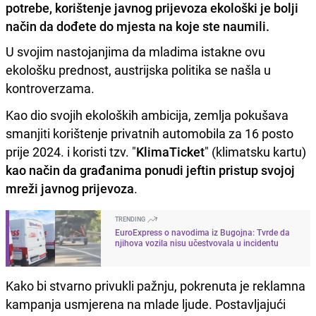
potrebe, korištenje javnog prijevoza ekološki je bolji
način da dođete do mjesta na koje ste naumili.
U svojim nastojanjima da mladima istakne ovu
ekološku prednost, austrijska politika se našla u
kontroverzama.
Kao dio svojih ekoloških ambicija, zemlja pokušava
smanjiti korištenje privatnih automobila za 16 posto
prije 2024. i koristi tzv. "
KlimaTicket
" (klimatsku kartu)
kao način da građanima ponudi jeftin pristup svojoj
mreži javnog prijevoza
.
TRENDING
EuroExpress o navodima iz Bugojna: Tvrde da
njihova vozila nisu učestvovala u incidentu
Kako bi stvarno privukli pažnju, pokrenuta je reklamna
kampanja usmjerena na mlade ljude. Postavljajući