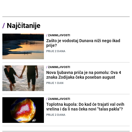
/
Najčitanije
/
ZANIMLJIVOSTI
Zašto je vodostaj Dunava niži nego ikad
prije?
PRIJE 2 DANA
/
ZANIMLJIVOSTI
Nova ljubavna priča je na pomolu: Ova 4
znaka Zodijaka čeka poseban august
PRIJE 1 DAN
/
ZANIMLJIVOSTI
Toplotna kupola: Do kad će trajati val ovih
vrelina i da li nas čeka novi "talas pakla"?
PRIJE 2 DANA