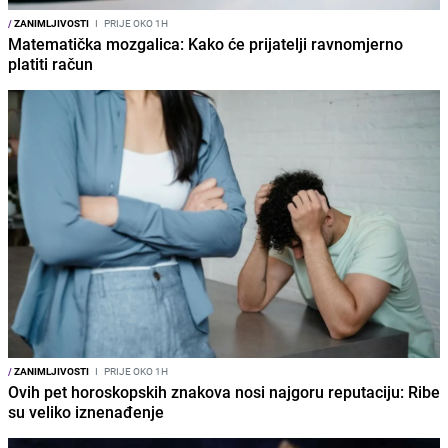
/
ZANIMLJIVOSTI
I
PRIJE OKO 1H
Matematička mozgalica: Kako će prijatelji ravnomjerno
platiti račun
/
ZANIMLJIVOSTI
I
PRIJE OKO 1H
Ovih pet horoskopskih znakova nosi najgoru reputaciju: Ribe
su veliko iznenađenje