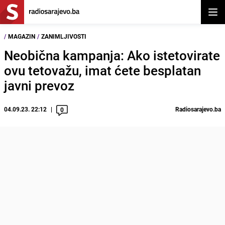
Otvor
/
MAGAZIN
/
ZANIMLJIVOSTI
Neobična kampanja: Ako istetovirate
ovu tetovažu, imat ćete besplatan
javni prevoz
04.09.23. 22:12
Radiosarajevo.ba
0