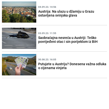
04.09.23. 14:56
Austrija: Na ulazu u džamiju u Grazu
ostavljena svinjska glava
03.09.23. 11:55
Saobraćajna nesreća u Austriji: Teško
povrijeđeni otac i sin porijeklom iz BiH
30.08.23. 16:05
Putujete u Austriju? Donesena važna odluka
o cijenama vinjeta