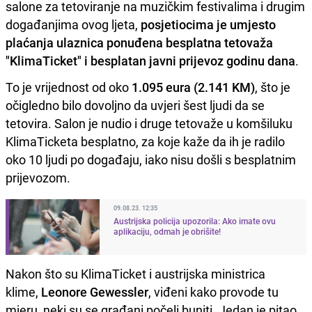
salone za tetoviranje na muzičkim festivalima i drugim
događanjima ovog ljeta,
posjetiocima je umjesto
plaćanja ulaznica ponuđena besplatna tetovaža
"KlimaTicket" i besplatan javni prijevoz godinu dana
.
To je vrijednost od oko
1.095 eura (2.141 KM)
, što je
očigledno bilo dovoljno da uvjeri šest ljudi da se
tetovira. Salon je nudio i druge tetovaže u komšiluku
KlimaTicketa besplatno, za koje kaže da ih je radilo
oko 10 ljudi po događaju, iako nisu došli s besplatnim
prijevozom.
09.08.23. 12:35
Austrijska policija upozorila: Ako imate ovu
aplikaciju, odmah je obrišite!
Nakon što su KlimaTicket i austrijska ministrica
klime,
Leonore Gewessler
, viđeni kako provode tu
mjeru, neki su se građani počeli buniti. Jedan je pitao