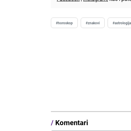
#horoskop
#znakovi
#astrologij
/
Komentari