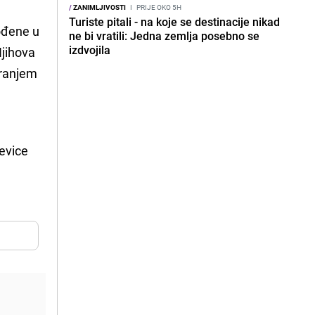
/
ZANIMLJIVOSTI
I
PRIJE OKO 5H
Turiste pitali - na koje se destinacije nikad
ođene u
ne bi vratili: Jedna zemlja posebno se
izdvojila
Njihova
iranjem
jevice