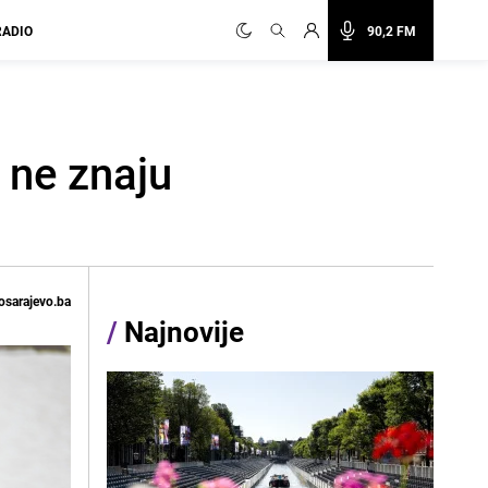
RADIO
90,2 FM
 ne znaju
osarajevo.ba
/
Najnovije