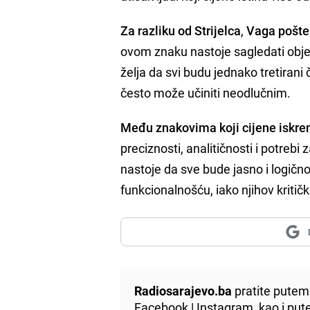
Za razliku od Strijelca
,
Vaga pošten
ovom znaku nastoje sagledati obje 
želja da svi budu jednako tretirani
često može učiniti neodlučnim.
Među znakovima koji cijene iskren
preciznosti, analitičnosti i potrebi
nastoje da sve bude jasno i logično
funkcionalnošću, iako njihov kriti
Radiosarajevo.ba
pratite putem 
Facebook
|
Instagram
, kao i p