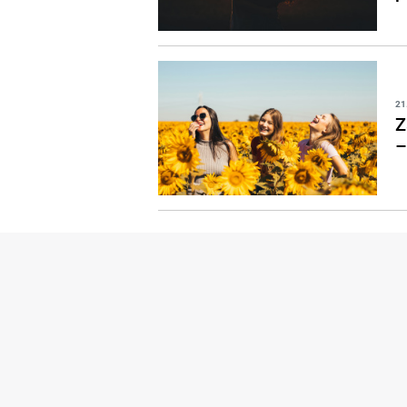
21
Z
–