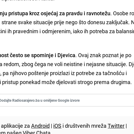
ju pristupa kroz osjećaj za pravdu i ravnotežu
. Osobe r
strane svake situacije prije nego što donesu zaključak. 
 čini ih pravednim i odmjerenim, iako ih potreba za balans
ost često se spominje i Djevica
. Ovaj znak poznat je po
 za redom, zbog čega ne voli neistine i nejasne situacije. D
, pa njihovo poštenje proizlazi iz potrebe za tačnošću i
čki pristup ponekad može djelovati strogo prema drugima.
Dodajte Radiosarajevo.ba u omiljene Google izvore
aplikacije za
Android
|
iOS
i društvenih mreža
Twitter
|
utem našeg
Viber
Chata.