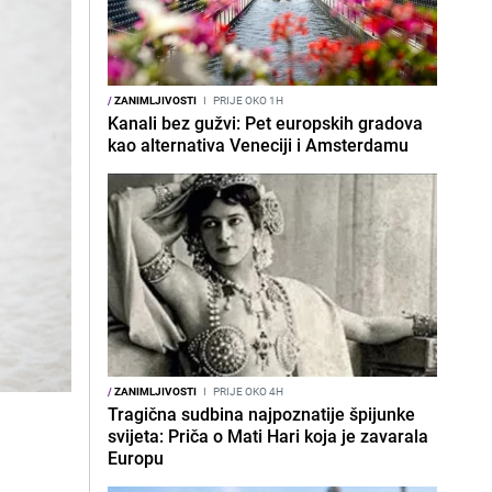
/
ZANIMLJIVOSTI
I
PRIJE OKO 1H
Kanali bez gužvi: Pet europskih gradova
kao alternativa Veneciji i Amsterdamu
/
ZANIMLJIVOSTI
I
PRIJE OKO 4H
Tragična sudbina najpoznatije špijunke
a
svijeta: Priča o Mati Hari koja je zavarala
Europu