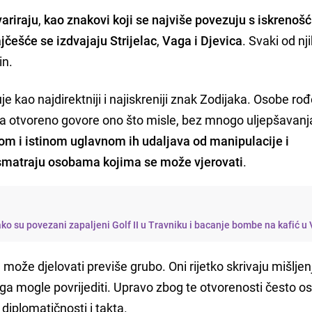
ariraju
,
kao znakovi koji se najviše povezuju s iskrenoš
češće se izdvajaju Strijelac
,
Vaga i Djevica
. Svaki od nj
in.
suje kao najdirektniji i najiskreniji znak Zodijaka. Osobe ro
 otvoreno govore ono što misle, bez mnogo uljepšavanj
om i istinom uglavnom ih udaljava od manipulacije i
smatraju osobama kojima se može vjerovati
.
ako su povezani zapaljeni Golf II u Travniku i bacanje bombe na kafić u
može djelovati previše grubo. Oni rijetko skrivaju mišljen
oga mogle povrijediti. Upravo zbog te otvorenosti često os
d diplomatičnosti i takta.