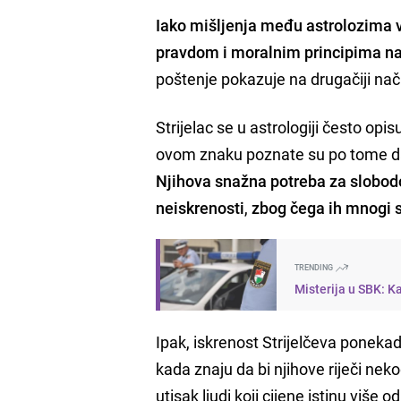
Iako mišljenja među astrolozima v
pravdom i moralnim principima naj
poštenje pokazuje na drugačiji nač
Strijelac se u astrologiji često opi
ovom znaku poznate su po tome da
Njihova snažna potreba za slobod
neiskrenosti
,
zbog čega ih mnogi 
TRENDING
Misterija u SBK: K
Ipak, iskrenost Strijelčeva ponekad 
kada znaju da bi njihove riječi nek
utisak ljudi koji cijene istinu više o