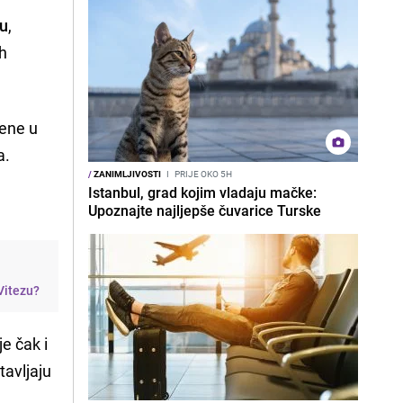
ću
,
ih
đene u
a.
/
ZANIMLJIVOSTI
I
PRIJE OKO 5H
Istanbul, grad kojim vladaju mačke:
Upoznajte najljepše čuvarice Turske
 Vitezu?
je čak i
tavljaju