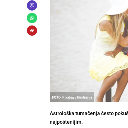
FOTO: Pixabay / Ilustracija
Astrološka tumačenja često pokuša
najpoštenijim.