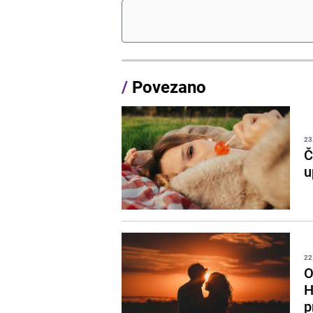
/
Povezano
23
Č
u
22
O
H
p