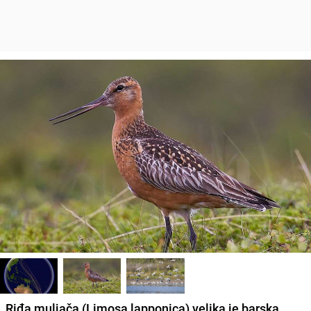
Riđa muljača (Limosa lapponica) velika je barska