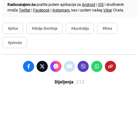
Radiosarajevo.ba
pratite putem aplikacije za
Android
|
iOS
i društvenih
mreža
Twitter
|
Facebook
|
Instagram
, kao i putem našeg
Viber
Chata.
#ptice
#divlje životinje
#Australija
#Kina
#priroda
212
Dijeljenja