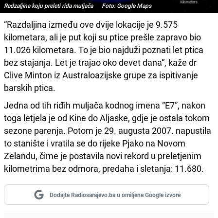
Radzaljina koju preleti riđa muljača Foto: Google Maps
“Razdaljina između ove dvije lokacije je 9.575
kilometara, ali je put koji su ptice prešle zapravo bio
11.026 kilometara. To je bio najduži poznati let ptica
bez stajanja. Let je trajao oko devet dana“, kaže dr
Clive Minton iz Australoazijske grupe za ispitivanje
barskih ptica.
Jedna od tih riđih muljača kodnog imena “E7”, nakon
toga letjela je od Kine do Aljaske, gdje je ostala tokom
sezone parenja. Potom je 29. augusta 2007. napustila
to stanište i vratila se do rijeke Pjako na Novom
Zelandu, čime je postavila novi rekord u preletjenim
kilometrima bez odmora, predaha i sletanja: 11.680.
Dodajte Radiosarajevo.ba u omiljene Google izvore