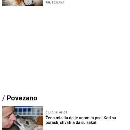
PRIJE 2 DANA
/
Povezano
01.10.18. 08:05
Žena mislila da je udomila pse: Kad su
porasli, shvatila da su šakali