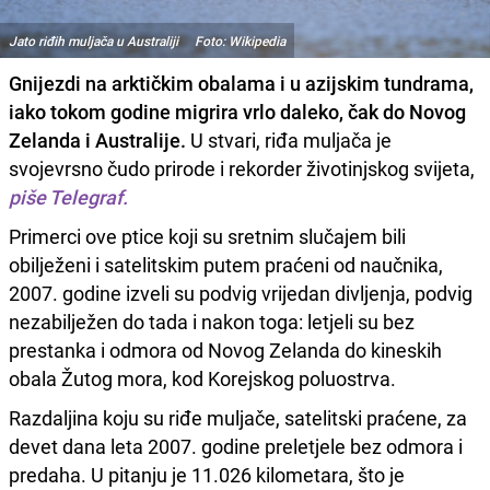
Jato riđih muljača u Australiji Foto: Wikipedia
Gnijezdi na arktičkim obalama i u azijskim tundrama,
iako tokom godine migrira vrlo daleko, čak do Novog
Zelanda i Australije.
U stvari, riđa muljača je
svojevrsno čudo prirode i rekorder životinjskog svijeta,
piše Telegraf.
Primerci ove ptice koji su sretnim slučajem bili
obilježeni i satelitskim putem praćeni od naučnika,
2007. godine izveli su podvig vrijedan divljenja, podvig
nezabilježen do tada i nakon toga: letjeli su bez
prestanka i odmora od Novog Zelanda do kineskih
obala Žutog mora, kod Korejskog poluostrva.
Razdaljina koju su riđe muljače, satelitski praćene, za
devet dana leta 2007. godine preletjele bez odmora i
predaha. U pitanju je 11.026 kilometara, što je