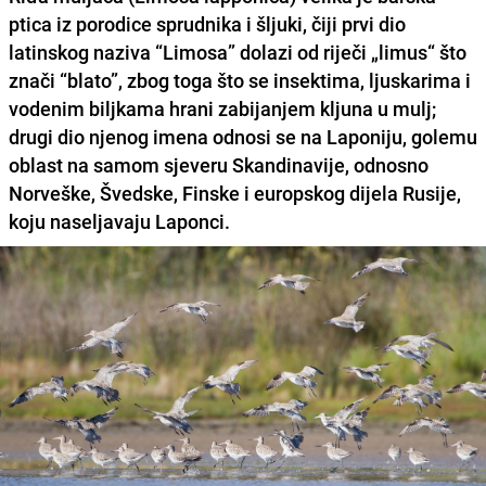
ptica iz porodice sprudnika i šljuki, čiji prvi dio
latinskog naziva “Limosa” dolazi od riječi „limus“ što
znači “blato”, zbog toga što se insektima, ljuskarima i
vodenim biljkama hrani zabijanjem kljuna u mulj;
drugi dio njenog imena odnosi se na Laponiju, golemu
oblast na samom sjeveru Skandinavije, odnosno
Norveške, Švedske, Finske i europskog dijela Rusije,
koju naseljavaju Laponci.