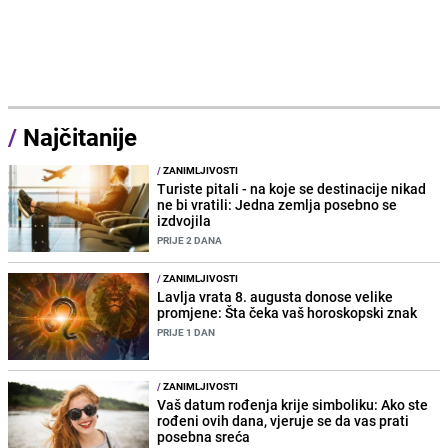
/
Najčitanije
/
ZANIMLJIVOSTI
Turiste pitali - na koje se destinacije nikad
ne bi vratili: Jedna zemlja posebno se
izdvojila
PRIJE 2 DANA
/
ZANIMLJIVOSTI
Lavlja vrata 8. augusta donose velike
promjene: Šta čeka vaš horoskopski znak
PRIJE 1 DAN
/
ZANIMLJIVOSTI
Vaš datum rođenja krije simboliku: Ako ste
rođeni ovih dana, vjeruje se da vas prati
posebna sreća