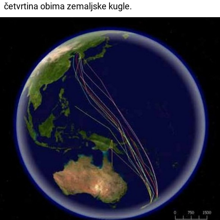
četvrtina obima zemaljske kugle.