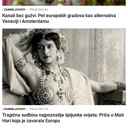
/
ZANIMLJIVOSTI
I
PRIJE OKO 4H
Kanali bez gužvi: Pet europskih gradova kao alternativa
Veneciji i Amsterdamu
/
ZANIMLJIVOSTI
I
PRIJE OKO 7H
Tragična sudbina najpoznatije špijunke svijeta: Priča o Mati
Hari koja je zavarala Europu