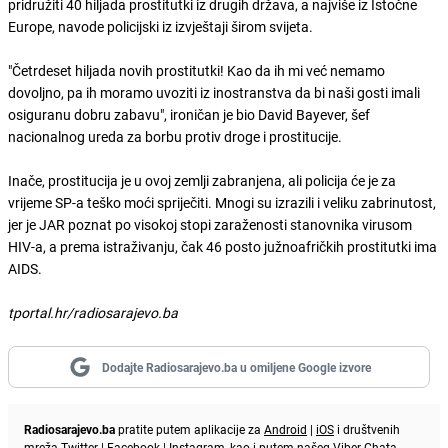
pridružiti 40 hiljada prostitutki iz drugih država, a najviše iz Istočne
Europe, navode policijski iz izvještaji širom svijeta.
"Četrdeset hiljada novih prostitutki! Kao da ih mi već nemamo
dovoljno, pa ih moramo uvoziti iz inostranstva da bi naši gosti imali
osiguranu dobru zabavu", ironičan je bio David Bayever, šef
nacionalnog ureda za borbu protiv droge i prostitucije.
Inače, prostitucija je u ovoj zemlji zabranjena, ali policija će je za
vrijeme SP-a teško moći spriječiti. Mnogi su izrazili i veliku zabrinutost,
jer je JAR poznat po visokoj stopi zaraženosti stanovnika virusom
HIV-a, a prema istraživanju, čak 46 posto južnoafričkih prostitutki ima
AIDS.
tportal.hr/radiosarajevo.ba
Dodajte Radiosarajevo.ba u omiljene Google izvore
Radiosarajevo.ba
pratite putem aplikacije za
Android
|
iOS
i društvenih
mreža
Twitter
|
Facebook
|
Instagram
, kao i putem našeg
Viber
Chata.