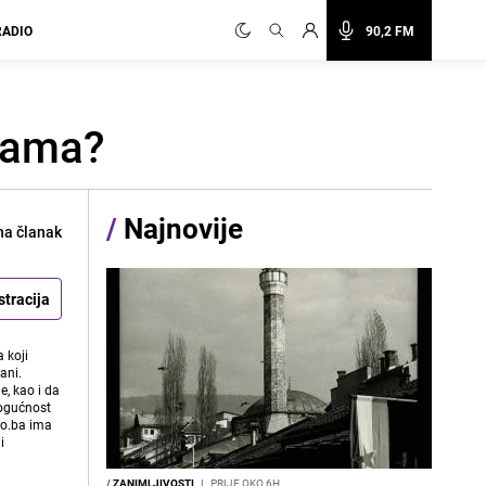
RADIO
90,2 FM
 vama?
/
Najnovije
na članak
stracija
 koji
ani.
e, kao i da
mogućnost
vo.ba ima
i
/
ZANIMLJIVOSTI
I
PRIJE OKO 6H