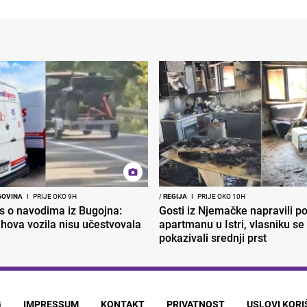
GOVINA
I
PRIJE OKO 9H
/
REGIJA
I
PRIJE OKO 10H
s o navodima iz Bugojna:
Gosti iz Njemačke napravili p
ihova vozila nisu učestvovala
apartmanu u Istri, vlasniku se 
pokazivali srednji prst
G
IMPRESSUM
KONTAKT
PRIVATNOST
USLOVI KOR