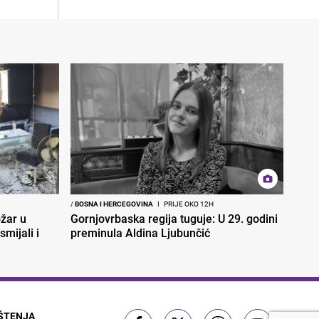
/
BOSNA I HERCEGOVINA
I
PRIJE OKO 12H
ožar u
Gornjovrbaska regija tuguje: U 29. godini
smijali i
preminula Aldina Ljubunčić
IŠTENJA