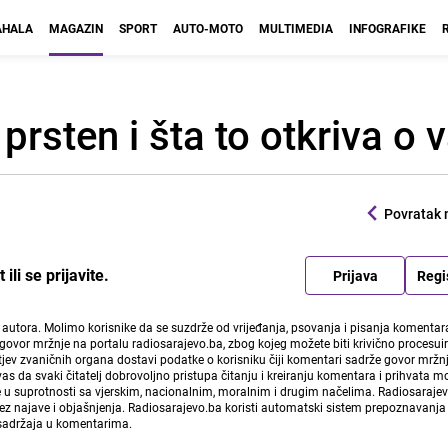
HALA
MAGAZIN
SPORT
AUTO-MOTO
MULTIMEDIA
INFOGRAFIKE
prsten i šta to otkriva o
Povratak 
li se prijavite.
Prijava
Regi
i autora. Molimo korisnike da se suzdrže od vrijeđanja, psovanja i pisanja komentara
govor mržnje na portalu radiosarajevo.ba, zbog kojeg možete biti krivično procesuir
ev zvaničnih organa dostavi podatke o korisniku čiji komentari sadrže govor mržnj
vas da svaki čitatelj dobrovoljno pristupa čitanju i kreiranju komentara i prihvata 
e u suprotnosti sa vjerskim, nacionalnim, moralnim i drugim načelima. Radiosaraje
bez najave i objašnjenja. Radiosarajevo.ba koristi automatski sistem prepoznavanja 
 sadržaja u komentarima.