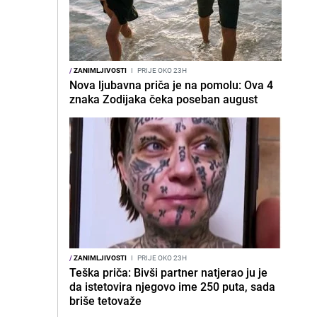
/
ZANIMLJIVOSTI
I
PRIJE OKO 23H
Nova ljubavna priča je na pomolu: Ova 4
znaka Zodijaka čeka poseban august
/
ZANIMLJIVOSTI
I
PRIJE OKO 23H
Teška priča: Bivši partner natjerao ju je
da istetovira njegovo ime 250 puta, sada
briše tetovaže