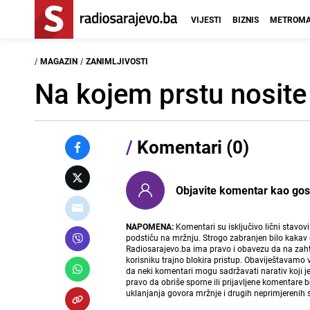
VIJESTI
BIZNIS
METROMA
/
MAGAZIN
/
ZANIMLJIVOSTI
Na kojem prstu nosite 
/
Komentari (0)
Objavite komentar kao gost i
NAPOMENA:
Komentari su isključivo lični stavov
podstiču na mržnju. Strogo zabranjen bilo kakav 
Radiosarajevo.ba ima pravo i obavezu da na zahtj
korisniku trajno blokira pristup. Obaviještavamo 
da neki komentari mogu sadržavati narativ koji j
pravo da obriše sporne ili prijavljene komentare 
uklanjanja govora mržnje i drugih neprimjerenih