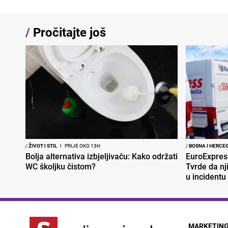
/
Pročitajte još
/
ŽIVOT I STIL
I
PRIJE OKO 13H
/
BOSNA I HERCE
Bolja alternativa izbjeljivaču: Kako održati
EuroExpres
WC školjku čistom?
Tvrde da nj
u incidentu
MARKETIN