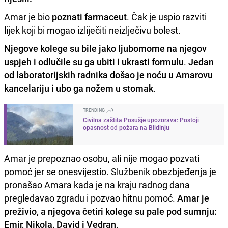
Amar je bio
poznati farmaceut
. Čak je uspio razviti
lijek koji bi mogao izliječiti neizlječivu bolest.
Njegove kolege su bile jako ljubomorne na njegov
uspjeh i odlučile su ga ubiti i ukrasti formulu
.
Jedan
od laboratorijskih radnika došao je noću u Amarovu
kancelariju i ubo ga nožem u stomak
.
TRENDING
Civilna zaštita Posušje upozorava: Postoji
opasnost od požara na Blidinju
Amar je prepoznao osobu, ali nije mogao pozvati
pomoć jer se onesvijestio. Službenik obezbjeđenja je
pronašao Amara kada je na kraju radnog dana
pregledavao zgradu i pozvao hitnu pomoć.
Amar je
preživio, a njegova četiri kolege su pale pod sumnju:
Emir, Nikola, David i Vedran
.