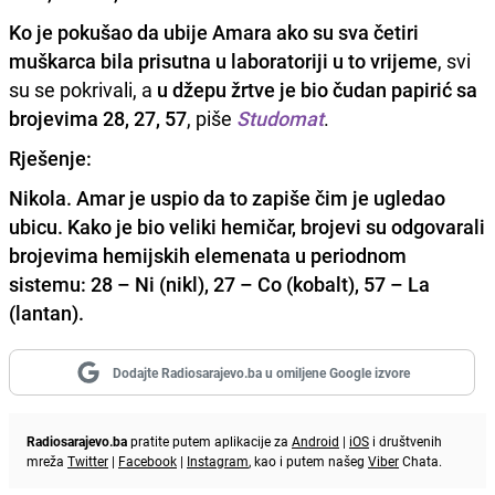
Ko je pokušao da ubije Amara ako su sva četiri
muškarca bila prisutna u laboratoriji u to vrijeme
, svi
su se pokrivali, a
u džepu žrtve je bio čudan papirić sa
brojevima 28, 27, 57
, piše
Studomat
.
Rješenje:
Nikola. Amar je uspio da to zapiše čim je ugledao
ubicu. Kako je bio veliki hemičar, brojevi su odgovarali
brojevima hemijskih elemenata u periodnom
sistemu: 28 – Ni (nikl), 27 – Co (kobalt), 57 – La
(lantan).
Dodajte Radiosarajevo.ba u omiljene Google izvore
Radiosarajevo.ba
pratite putem aplikacije za
Android
|
iOS
i društvenih
mreža
Twitter
|
Facebook
|
Instagram
, kao i putem našeg
Viber
Chata.