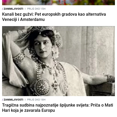
/
ZANIMLJIVOSTI
I
PRIJE OKO 15H
Kanali bez gužvi: Pet europskih gradova kao alternativa
Veneciji i Amsterdamu
/
ZANIMLJIVOSTI
I
PRIJE OKO 18H
Tragična sudbina najpoznatije špijunke svijeta: Priča o Mati
Hari koja je zavarala Europu