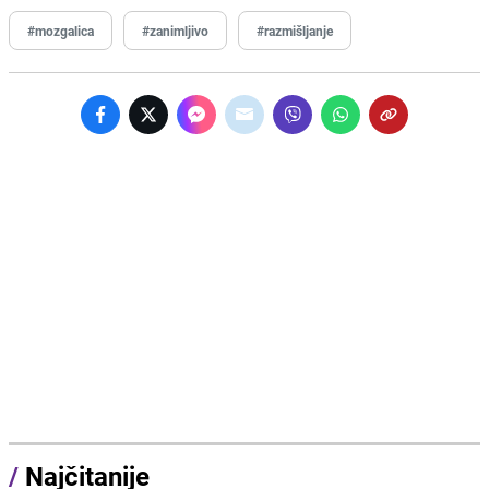
#mozgalica
#zanimljivo
#razmišljanje
/
Najčitanije