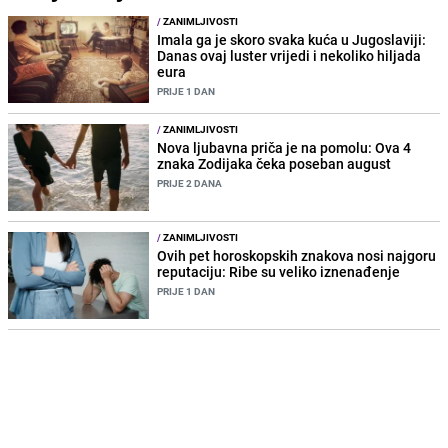
/
ZANIMLJIVOSTI
Imala ga je skoro svaka kuća u Jugoslaviji:
Danas ovaj luster vrijedi i nekoliko hiljada
eura
PRIJE 1 DAN
/
ZANIMLJIVOSTI
Nova ljubavna priča je na pomolu: Ova 4
znaka Zodijaka čeka poseban august
PRIJE 2 DANA
/
ZANIMLJIVOSTI
Ovih pet horoskopskih znakova nosi najgoru
reputaciju: Ribe su veliko iznenađenje
PRIJE 1 DAN