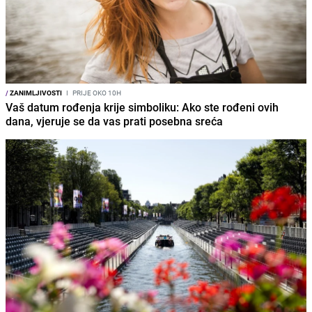
/
ZANIMLJIVOSTI
I
PRIJE OKO 10H
Vaš datum rođenja krije simboliku: Ako ste rođeni ovih
dana, vjeruje se da vas prati posebna sreća