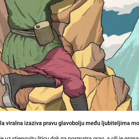
la viralna izaziva pravu glavobolju među ljubiteljima mo
je uz stjenovitu liticu dok ga posmatra orao, a cilj je prona