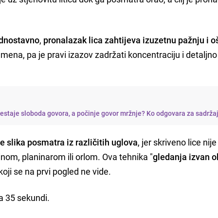
jednostavno
,
pronalazak lica zahtijeva izuzetnu pažnju i o
ena, pa je pravi izazov zadržati koncentraciju i detaljno
restaje sloboda govora, a počinje govor mržnje? Ko odgovara za sadrža
e slika posmatra iz različitih uglova
, jer skriveno lice ni
inom, planinarom ili orlom. Ova tehnika "
gledanja izvan o
oji se na prvi pogled ne vide.
a 35 sekundi.