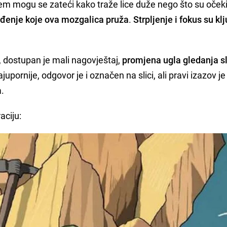
m mogu se zateći kako traže lice duže nego što su očeki
đenje koje ova mozgalica pruža
.
Strpljenje i fokus su kl
 dostupan je mali nagovještaj,
promjena ugla gledanja s
ajupornije, odgovor je i označen na slici, ali pravi izazov je
a.
aciju: