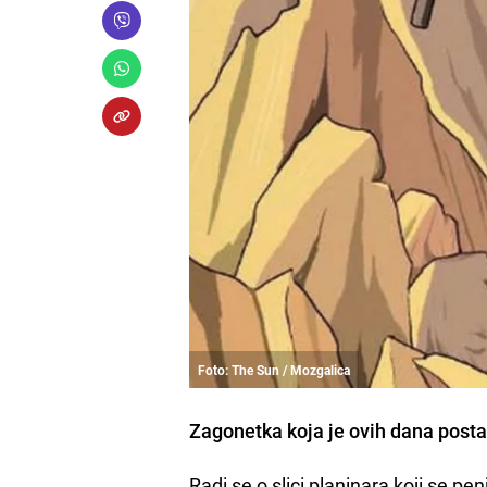
Foto: The Sun / Mozgalica
Zagonetka koja je ovih dana posta
Radi se o slici planinara koji se pen