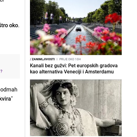
štro oko
.
/
ZANIMLJIVOSTI
I
PRIJE OKO 10H
Kanali bez gužvi: Pet europskih gradova
j?
kao alternativa Veneciji i Amsterdamu
je odmah
kvira
"