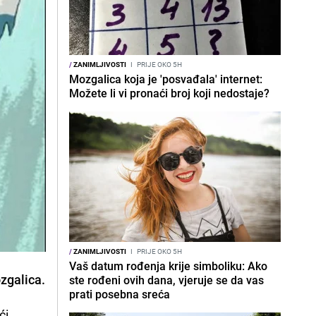
/
ZANIMLJIVOSTI
I
PRIJE OKO 5H
Mozgalica koja je 'posvađala' internet:
Možete li vi pronaći broj koji nedostaje?
/
ZANIMLJIVOSTI
I
PRIJE OKO 5H
Vaš datum rođenja krije simboliku: Ako
zgalica.
ste rođeni ovih dana, vjeruje se da vas
prati posebna sreća
ći