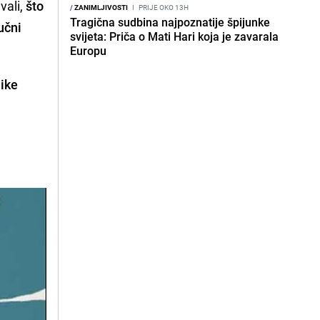
vali,
što
/
ZANIMLJIVOSTI
I
PRIJE OKO 13H
Tragična sudbina najpoznatije špijunke
jučni
svijeta: Priča o Mati Hari koja je zavarala
Europu
like