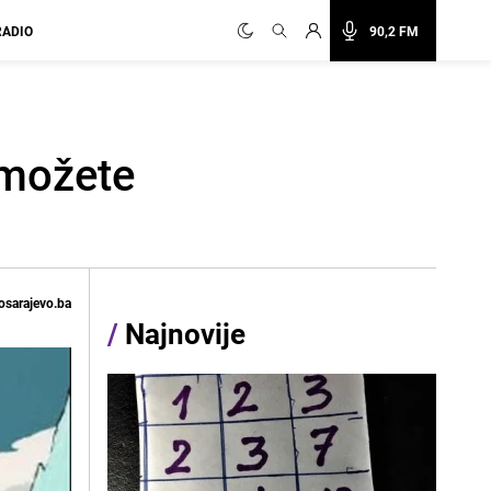
RADIO
90,2 FM
 možete
osarajevo.ba
/
Najnovije