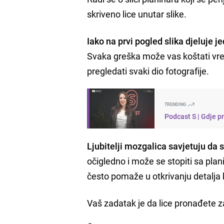
skriveno lice unutar slike.
Iako na prvi pogled slika djeluje 
Svaka greška može vas koštati vrem
pregledati svaki dio fotografije.
TRENDING
Podcast S | Gdje p
Ljubitelji mozgalica savjetuju da s
očigledno i može se stopiti sa plan
često pomaže u otkrivanju detalja k
Vaš zadatak je da lice pronađete z