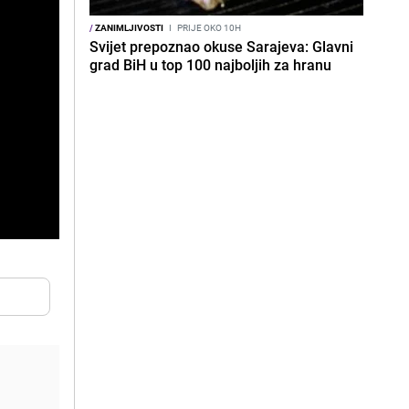
/
ZANIMLJIVOSTI
I
PRIJE OKO 10H
Svijet prepoznao okuse Sarajeva: Glavni
grad BiH u top 100 najboljih za hranu