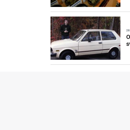
28
O
s