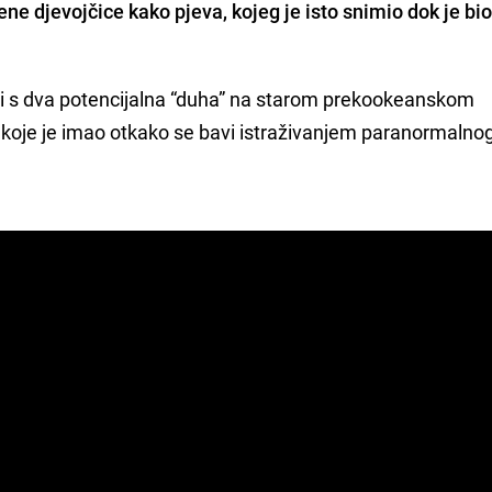
lene djevojčice kako pjeva, kojeg je isto snimio dok je bi
eti s dva potencijalna “duha” na starom prekookeanskom
koje je imao otkako se bavi istraživanjem paranormalno