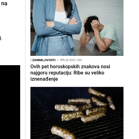
o na
g.
/
ZANIMLJIVOSTI
I
PRIJE OKO 10H
Ovih pet horoskopskih znakova nosi
najgoru reputaciju: Ribe su veliko
iznenađenje