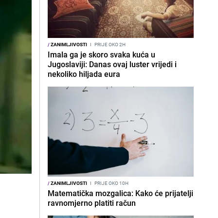
/
ZANIMLJIVOSTI
I
PRIJE OKO 2H
Imala ga je skoro svaka kuća u
Jugoslaviji: Danas ovaj luster vrijedi i
nekoliko hiljada eura
/
ZANIMLJIVOSTI
I
PRIJE OKO 10H
Matematička mozgalica: Kako će prijatelji
ravnomjerno platiti račun