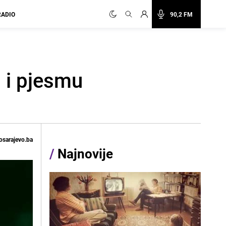
RADIO
90,2 FM
a i pjesmu
osarajevo.ba
/
Najnovije