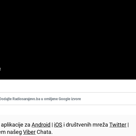
Dodajte Radiosarajevo.ba u omiljene Google izvore
aplikacije za
Android
|
iOS
i društvenih mreža
Twitter
|
utem našeg
Viber
Chata.