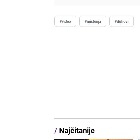
#video
#misterija
#duhovi
/
Najčitanije