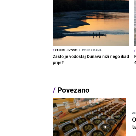
/
ZANIMLJIVOSTI
I
PRIJE 2 DANA
/
Zašto je vodostaj Dunava niži nego ikad
prije?
/
Povezano
28
O
t