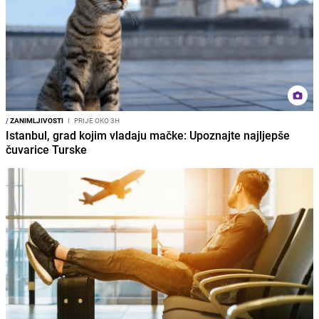
/
ZANIMLJIVOSTI
I
PRIJE OKO 3H
Istanbul, grad kojim vladaju mačke: Upoznajte najljepše
čuvarice Turske