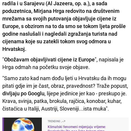
radila i u Sarajevu (Al Jazeera, op. a.), a sada
poduzetnica, Mirjana Hrga redovito na društvenim
mrežama sa svojih putovanja objavljuje cijene iz
Europe, s obzirom na to da smo se tokom ljeta prošle
godine naslušali i nagledali zgražanja turista nad
cijenama koje su zatekli tokom svog odmora u
Hrvatskoj.
"
Obožavam objavljivati cijene iz Europe
", napisala je
Hrga odmah na početku svoje objave.
"Samo zato kad nam dođu ljeti u Hrvatsku da ih mogu
pitati gdje im je čast, obraz, pravednost? Traže popust,
divljaju po Googlu
, lijepe jedinice jer kao - preskupo je.
Krava, svinja, patka, brokula, rajčica, konobar, kuhar,
čistaćica u Italiji, Austriji, Sloveniji...ista muka".
TRENDING
Klimatski fenomeni mijenjaju vrijeme:
Pogledajte šta nas čeka tokom zime