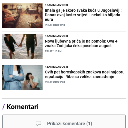
/
ZANIMLJIVOSTI
Imala ga je skoro svaka kuća u Jugoslaviji:
Danas ovaj luster vrijedi i nekoliko hiljada
eura
PRIJE OKO 12H
/
ZANIMLJIVOSTI
Nova ljubavna priča je na pomolu: Ova 4
znaka Zodijaka čeka poseban august
PRIJE 1 DAN
/
ZANIMLJIVOSTI
Ovih pet horoskopskih znakova nosi najgoru
reputaciju: Ribe su veliko iznenađenje
PRIJE OKO 19H
/
Komentari
Prikaži komentare
(
1
)