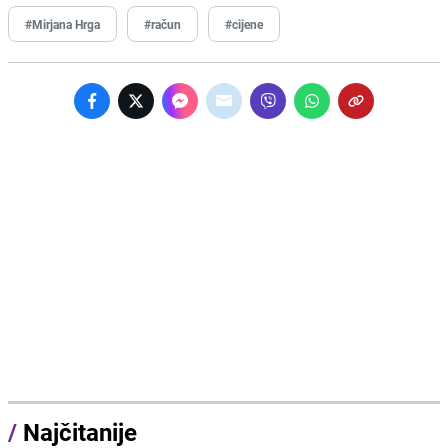
#Mirjana Hrga
#račun
#cijene
/
Najčitanije