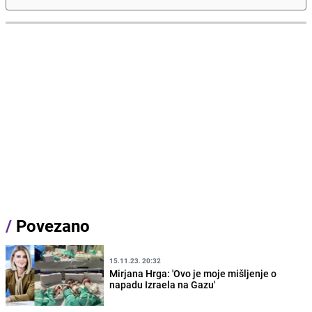
/
Povezano
15.11.23. 20:32
Mirjana Hrga: 'Ovo je moje mišljenje o
napadu Izraela na Gazu'