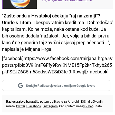
"
Zašto onda u Hrvatskoj očekuju "raj na zemlji"?
Umrlo s Titom
. I bespovratnim kreditima. 'Dobrodošao'
kapitalizam. Ko ne može, neka ostane kod kuće. Ja
bih osobno dodala 'nažalost'. Jer, voljela bih da 'prvi u
lancu' ne generira taj završni osjećaj preplaćenosti...",
napisala je Mirjana Hrga.
[facebook]https://www.facebook.com/mirjana.hrga.9/
posts/pfbid0V9KntFGFfy9RwKNME15Fp2k4Txhyb265
pkFSEJZ6C5m68edssWESiD3fci3fRbwql[/facebook]
Dodajte Radiosarajevo.ba u omiljene Google izvore
Radiosarajevo.ba
pratite putem aplikacije za
Android
|
iOS
i društvenih
mreža
Twitter
|
Facebook
|
Instagram
, kao i putem našeg
Viber
Chata.