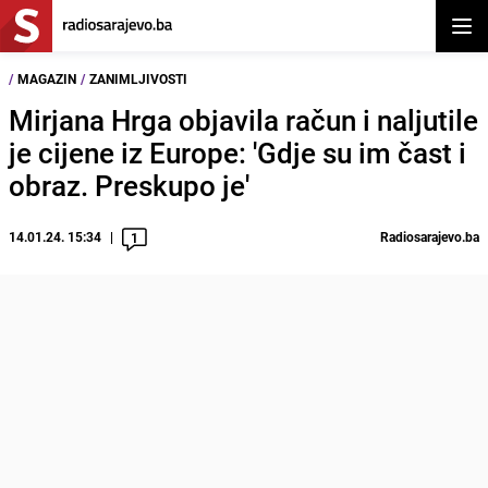
Otvor
/
MAGAZIN
/
ZANIMLJIVOSTI
Mirjana Hrga objavila račun i naljutile
je cijene iz Europe: 'Gdje su im čast i
obraz. Preskupo je'
14.01.24. 15:34
Radiosarajevo.ba
1