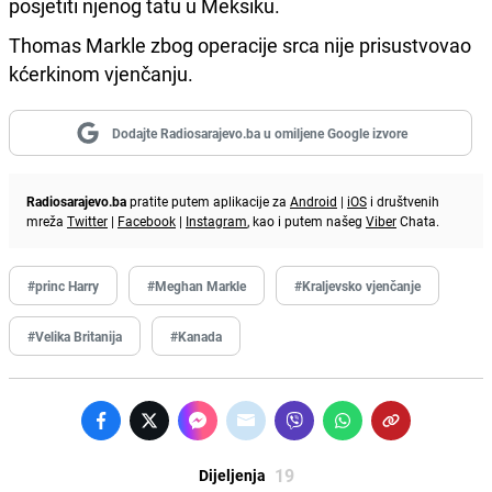
posjetiti njenog tatu u Meksiku.
Thomas Markle zbog operacije srca nije prisustvovao
kćerkinom vjenčanju.
Dodajte Radiosarajevo.ba u omiljene Google izvore
Radiosarajevo.ba
pratite putem aplikacije za
Android
|
iOS
i društvenih
mreža
Twitter
|
Facebook
|
Instagram
, kao i putem našeg
Viber
Chata.
#princ Harry
#Meghan Markle
#Kraljevsko vjenčanje
#Velika Britanija
#Kanada
19
Dijeljenja