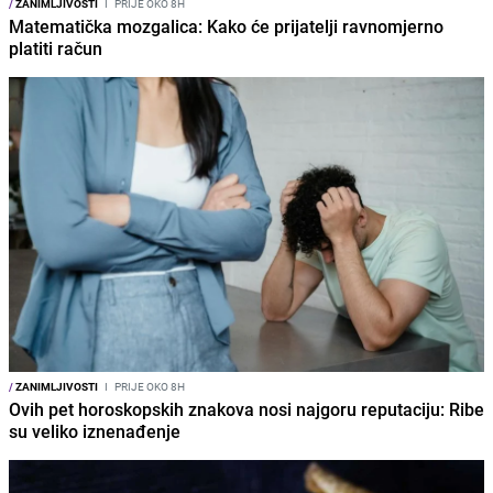
/
ZANIMLJIVOSTI
I
PRIJE OKO 8H
Matematička mozgalica: Kako će prijatelji ravnomjerno
platiti račun
/
ZANIMLJIVOSTI
I
PRIJE OKO 8H
Ovih pet horoskopskih znakova nosi najgoru reputaciju: Ribe
su veliko iznenađenje