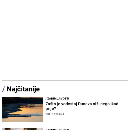
/
Najčitanije
/
ZANIMLJIVOSTI
Zašto je vodostaj Dunava niži nego ikad
prije?
PRIJE 2 DANA
/
ZANIMLJIVOSTI