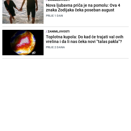
Nova ljubavna priča je na pomolu: Ova 4
znaka Zodijaka čeka poseban august
PRIJE 1 DAN
/
ZANIMLJIVOSTI
Toplotna kupola: Do kad će trajati val ovih
vrelina i da li nas čeka novi "talas pakla"?
PRIJE 2 DANA