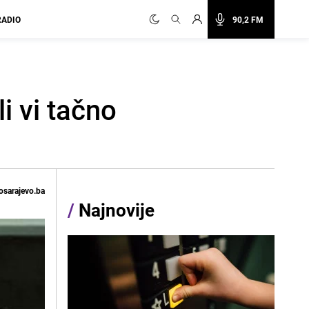
RADIO
90,2 FM
i vi tačno
osarajevo.ba
/
Najnovije