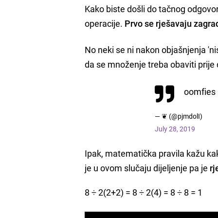
Kako biste došli do tačnog odgovor
operacije.
Prvo se rješavaju zagra
No neki se ni nakon objašnjenja 'nis
da se množenje treba obaviti prije 
oomfies 
— ❦ (@pjmdolI)
July 28, 2019
Ipak, matematička pravila kažu kak
je u ovom slučaju dijeljenje pa je
rj
8 ÷ 2(2+2) = 8 ÷ 2(4) = 8 ÷ 8 = 1