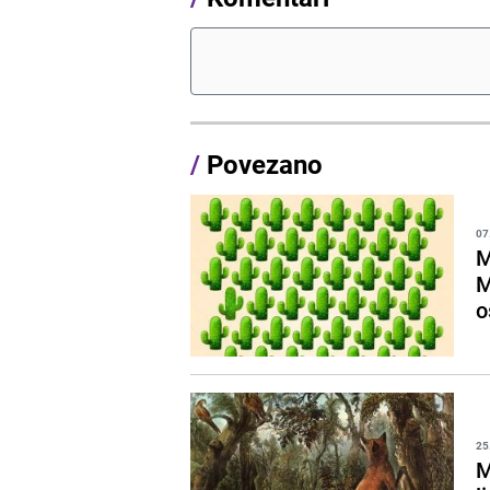
/
Povezano
07
M
M
o
25
M