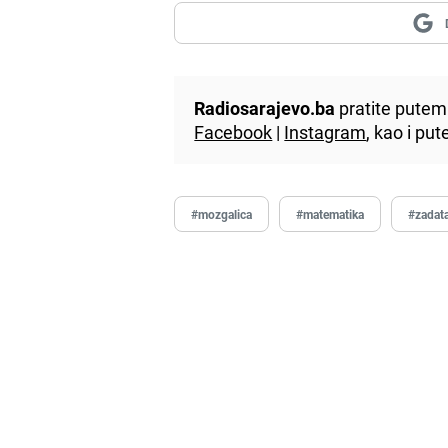
Radiosarajevo.ba
pratite putem 
Facebook
|
Instagram
, kao i p
#mozgalica
#matematika
#zadat