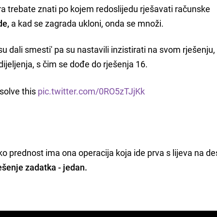
a trebate znati po kojem redoslijedu rješavati računske
de,
a kad se zagrada ukloni, onda se množi.
u dali smesti' pa su nastavili inzistirati na svom rješenju,
dijeljenja, s čim se dođe do rješenja 16.
solve this
pic.twitter.com/0RO5zTJjKk
o prednost ima ona operacija koja ide prva s lijeva na de
ešenje zadatka - jedan.