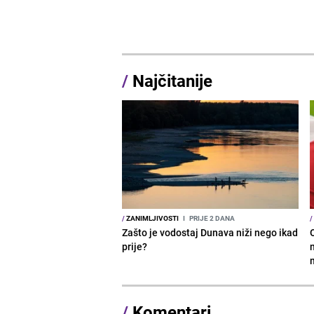
/
Najčitanije
/
ZANIMLJIVOSTI
I
PRIJE 2 DANA
/
Zašto je vodostaj Dunava niži nego ikad
prije?
/
Komentari