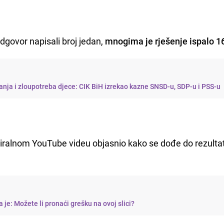
odgovor napisali broj jedan,
mnogima je rješenje ispalo 1
ja i zloupotreba djece: CIK BiH izrekao kazne SNSD-u, SDP-u i PSS-u
iralnom YouTube videu objasnio kako se dođe do rezultat
a je: Možete li pronaći grešku na ovoj slici?