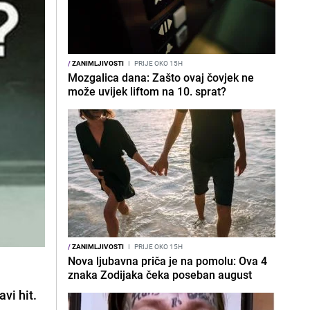
/
ZANIMLJIVOSTI
I
PRIJE OKO 15H
Mozgalica dana: Zašto ovaj čovjek ne
može uvijek liftom na 10. sprat?
/
ZANIMLJIVOSTI
I
PRIJE OKO 15H
Nova ljubavna priča je na pomolu: Ova 4
znaka Zodijaka čeka poseban august
avi hit.