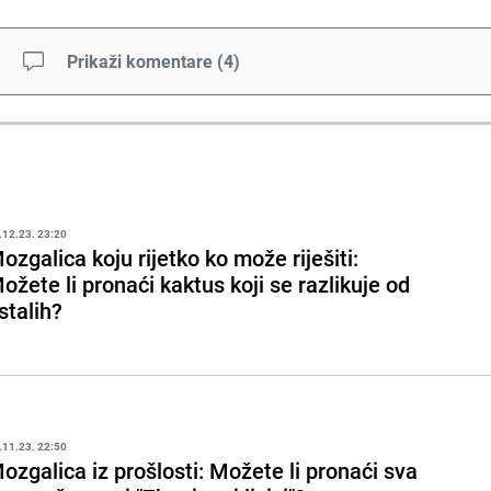
Prikaži komentare
(
4
)
.12.23. 23:20
ozgalica koju rijetko ko može riješiti:
ožete li pronaći kaktus koji se razlikuje od
stalih?
.11.23. 22:50
ozgalica iz prošlosti: Možete li pronaći sva