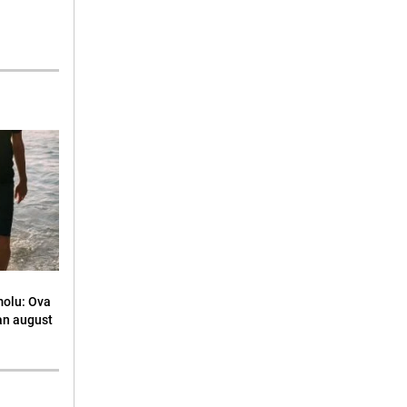
molu: Ova
an august