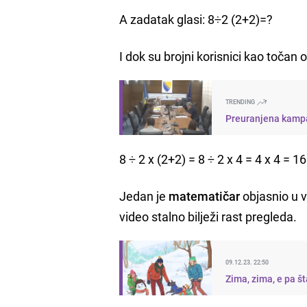
A zadatak glasi: 8÷2 (2+2)=?
I dok su brojni korisnici kao točan 
TRENDING
Preuranjena kampan
8 ÷ 2 x (2+2) = 8 ÷ 2 x 4 = 4 x 4 = 16
Jedan je
matematičar
objasnio u v
video stalno bilježi rast pregleda.
09.12.23. 22:50
Zima, zima, e pa št