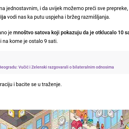
oma jednostavnim, i da uvijek možemo preći sve prepreke,
ija
vodi nas ka putu uspjeha i bržeg razmišljanja.
ano je
mnoštvo satova koji pokazuju da je otklucalo 10 sa
 i na kome je ostalo 9 sati.
eogradu: Vučić i Zelenski razgovarali o bilateralnim odnosima
raciju i bacite se u traženje.