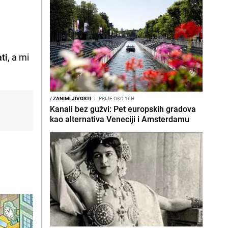
ti
, a mi
/
ZANIMLJIVOSTI
I
PRIJE OKO 16H
Kanali bez gužvi: Pet europskih gradova
kao alternativa Veneciji i Amsterdamu