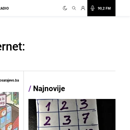
RADIO
90,2 FM
ernet:
osarajevo.ba
/
Najnovije