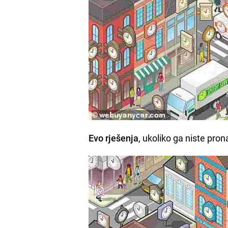
Evo rješenja
, ukoliko ga niste pron