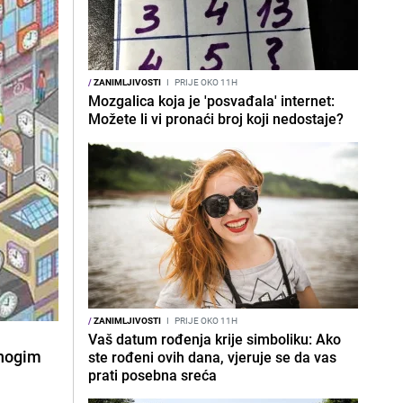
/
ZANIMLJIVOSTI
I
PRIJE OKO 11H
Mozgalica koja je 'posvađala' internet:
Možete li vi pronaći broj koji nedostaje?
/
ZANIMLJIVOSTI
I
PRIJE OKO 11H
Vaš datum rođenja krije simboliku: Ako
mnogim
ste rođeni ovih dana, vjeruje se da vas
prati posebna sreća