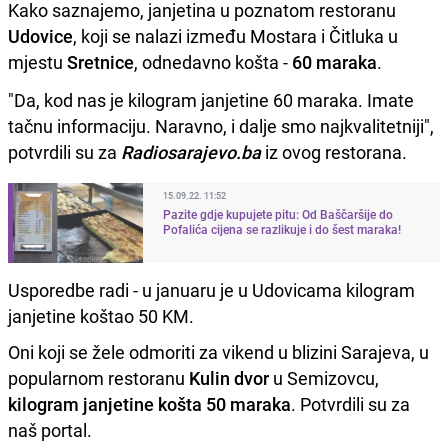
Kako saznajemo, janjetina u poznatom restoranu
Udovice
, koji se nalazi između Mostara i Čitluka u
mjestu
Sretnice
, odnedavno košta -
60 maraka
.
"Da, kod nas je kilogram janjetine 60 maraka. Imate
tačnu informaciju. Naravno, i dalje smo najkvalitetniji",
potvrdili su za
Radiosarajevo.ba
iz ovog restorana.
15.09.22. 11:52
Pazite gdje kupujete pitu: Od Baščaršije do
Pofalića cijena se razlikuje i do šest maraka!
Usporedbe radi - u januaru je u Udovicama kilogram
janjetine koštao 50 KM.
Oni koji se žele odmoriti za vikend u blizini Sarajeva, u
popularnom restoranu
Kulin dvor
u Semizovcu,
kilogram janjetine košta 50 maraka
. Potvrdili su za
naš portal.