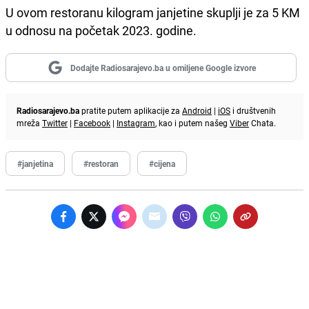
U ovom restoranu kilogram janjetine skuplji je za 5 KM
u odnosu na početak 2023. godine.
Dodajte Radiosarajevo.ba u omiljene Google izvore
Radiosarajevo.ba
pratite putem aplikacije za
Android
|
iOS
i društvenih
mreža
Twitter
|
Facebook
|
Instagram
, kao i putem našeg
Viber
Chata.
#janjetina
#restoran
#cijena