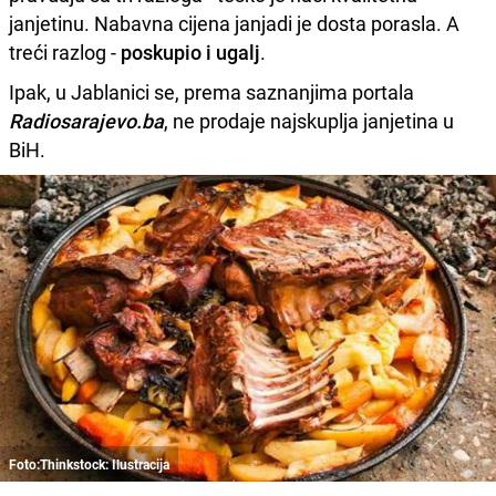
janjetinu. Nabavna cijena janjadi je dosta porasla. A
treći razlog -
poskupio i ugalj
.
Ipak, u Jablanici se, prema saznanjima portala
Radiosarajevo.ba
, ne prodaje najskuplja janjetina u
BiH.
Foto:Thinkstock: Ilustracija