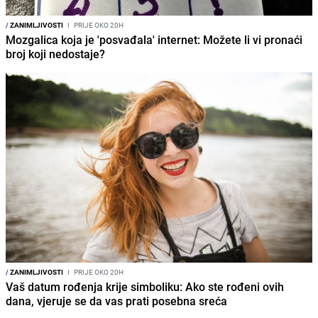
/
ZANIMLJIVOSTI
I
PRIJE OKO 20H
Mozgalica koja je 'posvađala' internet: Možete li vi pronaći
broj koji nedostaje?
/
ZANIMLJIVOSTI
I
PRIJE OKO 20H
Vaš datum rođenja krije simboliku: Ako ste rođeni ovih
dana, vjeruje se da vas prati posebna sreća