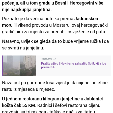
pečenja, ali u tom gradu u Bosni i Hercegovini više
nije najskuplja janjetina.
Poznato je da većina putnika prema
Jadranskom
moru
ili vikend provodu u Mostaru, ovaj hercegovački
gradić bira za mjesto za predah i osvježenje od puta.
Naravno, uvijek se gleda da to bude vrijeme ručka i da
se svrati na janjetinu.
TRENDING
Pratite uživo | Nevrijeme zahvatilo Split, kiša ide
prema BiH
Nažalost po gurmane loša vijest je da cijene janjetine
rastu iz mjeseca u mjesec.
U jednom restoranu kilogram janjetine u Jablanici
košta čak 55 KM
. Radnici i šefovi restorana cijenu
pravdaju sa tri razloga - teško je naći kvalitetnu