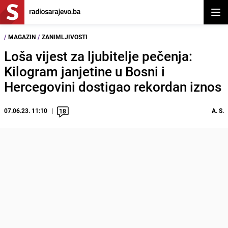
Otvor
/
MAGAZIN
/
ZANIMLJIVOSTI
Loša vijest za ljubitelje pečenja:
Kilogram janjetine u Bosni i
Hercegovini dostigao rekordan iznos
07.06.23. 11:10
A. S.
18