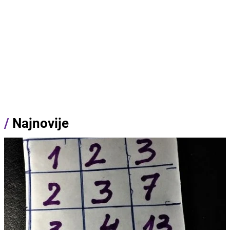
/
Najnovije