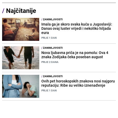
/
Najčitanije
/
ZANIMLJIVOSTI
Imala ga je skoro svaka kuća u Jugoslaviji:
Danas ovaj luster vrijedi i nekoliko hiljada
eura
PRIJE 1 DAN
/
ZANIMLJIVOSTI
Nova ljubavna priča je na pomolu: Ova 4
znaka Zodijaka čeka poseban august
PRIJE 2 DANA
/
ZANIMLJIVOSTI
Ovih pet horoskopskih znakova nosi najgoru
reputaciju: Ribe su veliko iznenađenje
PRIJE 1 DAN