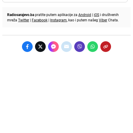
Radiosarajevo.ba
pratite putem aplikacije za
Android
|
iOS
i društvenih
mreža
Twitter
|
Facebook
|
Instagram
, kao i putem našeg
Viber
Chata.