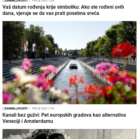
/
ZANIMLJIVOSTI
I
PRIJE OKO 12H
Vaš datum rođenja krije simboliku: Ako ste rođeni ovih
dana, vjeruje se da vas prati posebna sreća
/
ZANIMLJIVOSTI
I
PRIJE OKO 17H
Kanali bez gužvi: Pet europskih gradova kao alternativa
Veneciji i Amsterdamu