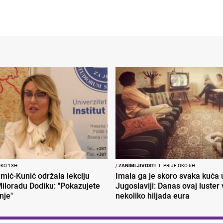
OKO 13H
/
ZANIMLJIVOSTI
I
PRIJE OKO 6H
mić-Kunić održala lekciju
Imala ga je skoro svaka kuća 
iloradu Dodiku: "Pokazujete
Jugoslaviji: Danas ovaj luster v
nje"
nekoliko hiljada eura