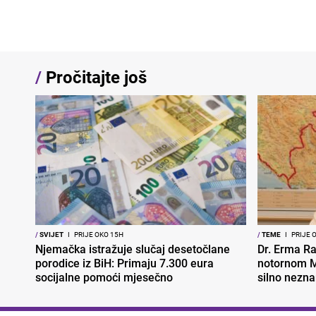
/
Pročitajte još
/
SVIJET
I
PRIJE OKO 15H
/
TEME
I
PRIJE 
Njemačka istražuje slučaj desetočlane
Dr. Erma Ra
porodice iz BiH: Primaju 7.300 eura
notornom M
socijalne pomoći mjesečno
silno nezna