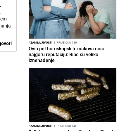
,
,
l cm
imanja
ovori
/
ZANIMLJIVOSTI
I
PRIJE OKO 13H
Ovih pet horoskopskih znakova nosi
najgoru reputaciju: Ribe su veliko
iznenađenje
/
ZANIMLJIVOSTI
I
PRIJE OKO 14H