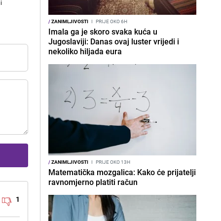
i
/
ZANIMLJIVOSTI
I
PRIJE OKO 6H
Imala ga je skoro svaka kuća u
Jugoslaviji: Danas ovaj luster vrijedi i
nekoliko hiljada eura
/
ZANIMLJIVOSTI
I
PRIJE OKO 13H
Matematička mozgalica: Kako će prijatelji
ravnomjerno platiti račun
1