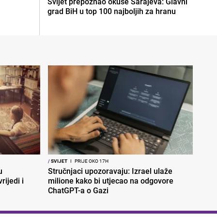
Svijet prepoznao okuse Sarajeva: Glavni
grad BiH u top 100 najboljih za hranu
/
SVIJET
I
PRIJE OKO 17H
u
Stručnjaci upozoravaju: Izrael ulaže
rijedi i
milione kako bi utjecao na odgovore
ChatGPT-a o Gazi