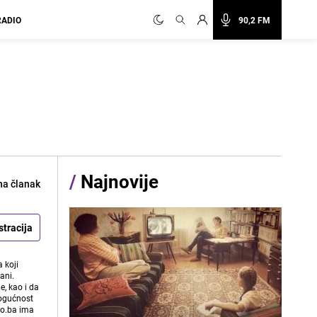
RADIO
90,2 FM
j
/
Najnovije
na članak
stracija
 koji
ani.
e, kao i da
mogućnost
vo.ba ima