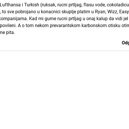
ufthansa i Turkish (ruksak, rucni prtljag, flasu vode, cokoladicu
 to sve pobrojano u konacnici skuplje platim u Ryan, Wizz, Easy
mpanijama. Kad mi gurne rucni prtljag u onaj kalup da vidi je
e povileni. A o tom nekom prevarantskom karbonskom otisku ot
ne pita.
Odg