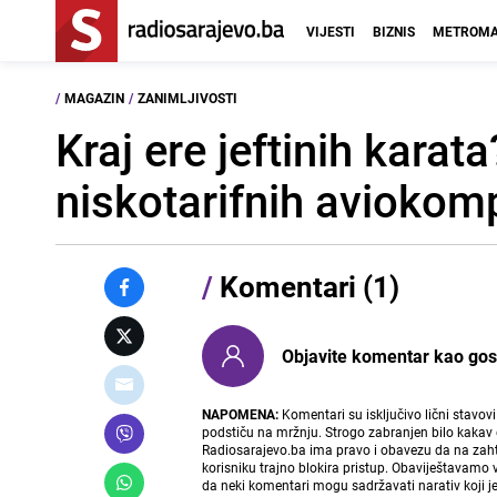
VIJESTI
BIZNIS
METROMA
/
MAGAZIN
/
ZANIMLJIVOSTI
Kraj ere jeftinih karat
niskotarifnih aviokom
/
Komentari (1)
Objavite komentar kao gost i
NAPOMENA:
Komentari su isključivo lični stavov
podstiču na mržnju. Strogo zabranjen bilo kakav 
Radiosarajevo.ba ima pravo i obavezu da na zahtj
korisniku trajno blokira pristup. Obaviještavamo 
da neki komentari mogu sadržavati narativ koji j