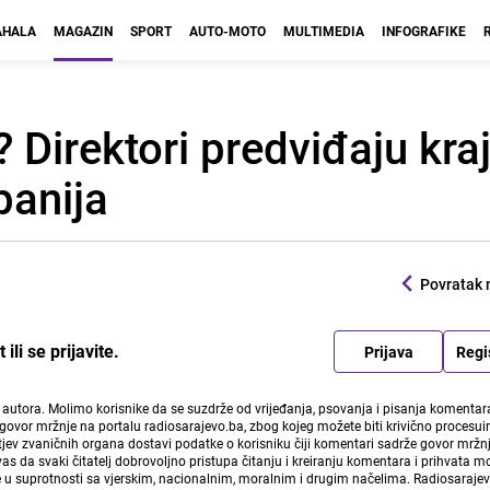
HALA
MAGAZIN
SPORT
AUTO-MOTO
MULTIMEDIA
INFOGRAFIKE
a? Direktori predviđaju kra
panija
Povratak 
li se prijavite.
Prijava
Regi
i autora. Molimo korisnike da se suzdrže od vrijeđanja, psovanja i pisanja komentara
govor mržnje na portalu radiosarajevo.ba, zbog kojeg možete biti krivično procesuir
ev zvaničnih organa dostavi podatke o korisniku čiji komentari sadrže govor mržnj
vas da svaki čitatelj dobrovoljno pristupa čitanju i kreiranju komentara i prihvata 
e u suprotnosti sa vjerskim, nacionalnim, moralnim i drugim načelima. Radiosaraje