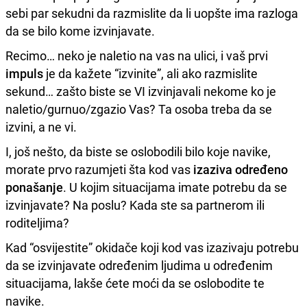
sebi par sekudni da razmislite da li uopšte ima razloga
da se bilo kome izvinjavate.
Recimo… neko je naletio na vas na ulici, i vaš prvi
impuls
je da kažete “izvinite”, ali ako razmislite
sekund… zašto biste se VI izvinjavali nekome ko je
naletio/gurnuo/zgazio Vas? Ta osoba treba da se
izvini, a ne vi.
I, još nešto, da biste se oslobodili bilo koje navike,
morate prvo razumjeti šta kod vas
izaziva određeno
ponašanje
. U kojim situacijama imate potrebu da se
izvinjavate? Na poslu? Kada ste sa partnerom ili
roditeljima?
Kad “osvijestite” okidače koji kod vas izazivaju potrebu
da se izvinjavate određenim ljudima u određenim
situacijama, lakše ćete moći da se oslobodite te
navike.