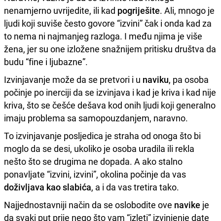
nenamjerno uvrijedite, ili kad
pogriješite
. Ali, mnogo je
ljudi koji suviše često govore “izvini” čak i onda kad za
to nema ni najmanjeg razloga. I među njima je više
žena, jer su one izložene snažnijem pritisku društva da
budu “fine i ljubazne”.
Izvinjavanje može da se pretvori i u
naviku
, pa osoba
počinje po inerciji da se izvinjava i kad je kriva i kad nije
kriva, što se češće dešava kod onih ljudi koji generalno
imaju problema sa samopouzdanjem, naravno.
To izvinjavanje posljedica je straha od onoga što bi
moglo da se desi, ukoliko je osoba uradila ili rekla
nešto što se drugima ne dopada. A ako stalno
ponavljate “izvini, izvini”, okolina počinje da vas
doživljava kao slabića
, a i da vas tretira tako.
Najjednostavniji način da se oslobodite ove
navike
je
da svaki put prije nego što vam “izleti” izvinjenje date