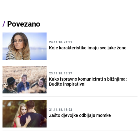
/
Povezano
24.11.18. 21:21
Koje karakteristike imaju sve jake žene
23.11.18. 19:27
Kako ispravno komunicirati s bližnjima:
Budite inspirativni
21.11.18. 19:52
Zašto djevojke odbijaju momke