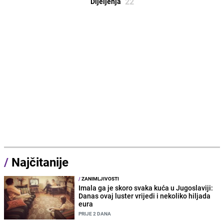
22
Dijeljenja
/
Najčitanije
/
ZANIMLJIVOSTI
Imala ga je skoro svaka kuća u Jugoslaviji:
Danas ovaj luster vrijedi i nekoliko hiljada
eura
PRIJE 2 DANA