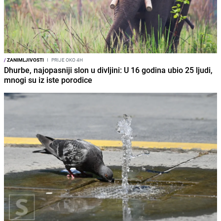
/
ZANIMLJIVOSTI
I
PRIJE OKO 4H
Dhurbe, najopasniji slon u divljini: U 16 godina ubio 25 ljudi,
mnogi su iz iste porodice