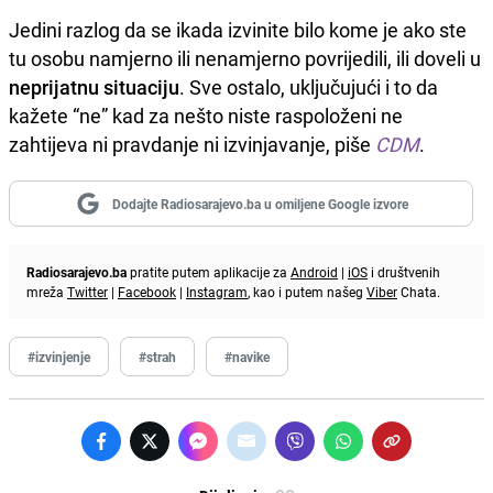
Jedini razlog da se ikada izvinite bilo kome je ako ste
tu osobu namjerno ili nenamjerno povrijedili, ili doveli u
neprijatnu situaciju
. Sve ostalo, uključujući i to da
kažete “ne” kad za nešto niste raspoloženi ne
zahtijeva ni pravdanje ni izvinjavanje, piše
CDM
.
Dodajte Radiosarajevo.ba u omiljene Google izvore
Radiosarajevo.ba
pratite putem aplikacije za
Android
|
iOS
i društvenih
mreža
Twitter
|
Facebook
|
Instagram
, kao i putem našeg
Viber
Chata.
#izvinjenje
#strah
#navike