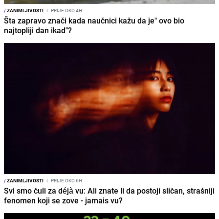
/
ZANIMLJIVOSTI
I
PRIJE OKO 4H
Šta zapravo znači kada naučnici kažu da je" ovo bio
najtopliji dan ikad"?
/
ZANIMLJIVOSTI
I
PRIJE OKO 6H
Svi smo čuli za déjà vu: Ali znate li da postoji sličan, strašniji
fenomen koji se zove - jamais vu?