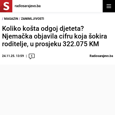
Otvor
/
MAGAZIN
/
ZANIMLJIVOSTI
Koliko košta odgoj djeteta?
Njemačka objavila cifru koja šokira
roditelje, u prosjeku 322.075 KM
24.11.25. 13:59
Radiosarajevo.ba
1