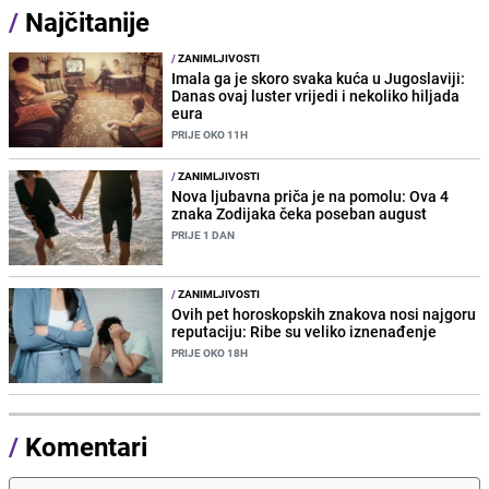
/
Najčitanije
/
ZANIMLJIVOSTI
Imala ga je skoro svaka kuća u Jugoslaviji:
Danas ovaj luster vrijedi i nekoliko hiljada
eura
PRIJE OKO 11H
/
ZANIMLJIVOSTI
Nova ljubavna priča je na pomolu: Ova 4
znaka Zodijaka čeka poseban august
PRIJE 1 DAN
/
ZANIMLJIVOSTI
Ovih pet horoskopskih znakova nosi najgoru
reputaciju: Ribe su veliko iznenađenje
PRIJE OKO 18H
/
Komentari