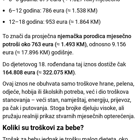
6–12 godina: 786 eura (≈ 1.538 KM)
12–18 godina: 953 eura (≈ 1.864 KM)
To znači da prosječna
njemačka porodica mjesečno
potroši oko 763 eura (≈ 1.493 KM)
, odnosno 9.156
eura (≈ 17.896 KM) godišnje.
Do djetetovog 18. rođendana taj iznos dostiže čak
164.808 eura (≈ 322.075 KM)
.
Ovaj iznos ne obuhvata samo troškove hrane, pelena,
odjeće, hobija ili školskih potreba, već i dio troškova
stanovanja – veći stan, namještaj, energiju, prijevoz,
pa čak i putovanja. Stoga brojke djeluju visoke, ali
pružaju realniji prikaz stvarnih mjesečnih opterećenja.
Koliki su troškovi za bebe?
Trošak za bebu jednak je trošku malog djeteta, oko