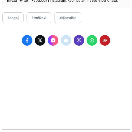
mreža
Twitter
|
Facebook
|
Instagram
, kao i putem našeg
Viber
Chata.
#odgoj
#troškovi
#Njemačka