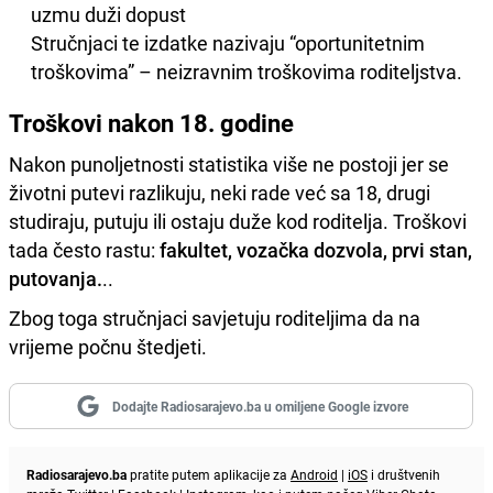
uzmu duži dopust
Stručnjaci te izdatke nazivaju “oportunitetnim
troškovima” – neizravnim troškovima roditeljstva.
Troškovi nakon 18. godine
Nakon punoljetnosti statistika više ne postoji jer se
životni putevi razlikuju, neki rade već sa 18, drugi
studiraju, putuju ili ostaju duže kod roditelja. Troškovi
tada često rastu:
fakultet, vozačka dozvola, prvi stan,
putovanja.
..
Zbog toga stručnjaci savjetuju roditeljima da na
vrijeme počnu štedjeti.
Dodajte Radiosarajevo.ba u omiljene Google izvore
Radiosarajevo.ba
pratite putem aplikacije za
Android
|
iOS
i društvenih