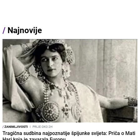
/
Najnovije
/
ZANIMLJIVOSTI
I
PRIJE OKO 2H
Tragična sudbina najpoznatije špijunke svijeta: Priča o Mati
Hari koja je zavarala Europu