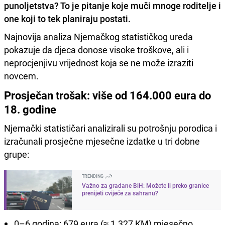
punoljetstva? To je pitanje koje muči mnoge roditelje i
one koji to tek planiraju postati.
Najnovija analiza Njemačkog statističkog ureda
pokazuje da djeca donose visoke troškove, ali i
neprocjenjivu vrijednost koja se ne može izraziti
novcem.
Prosječan trošak: više od 164.000 eura do
18. godine
Njemački statističari analizirali su potrošnju porodica i
izračunali prosječne mjesečne izdatke u tri dobne
grupe:
TRENDING
Važno za građane BiH: Možete li preko granice
prenijeti cvijeće za sahranu?
0–6 godina: 679 eura (≈ 1.327 KM) mjesečno