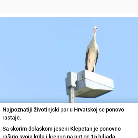
Najpoznatiji životinjski par u Hrvatskoj se ponovo
rastaje.
Sa skorim dolaskom jeseni Klepetan je ponovno
raširio svoja krila i krenuo na put od 15 hiljada