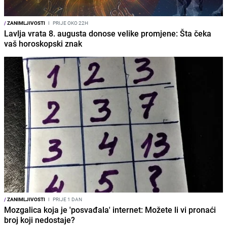
/
ZANIMLJIVOSTI
I
PRIJE OKO 22H
Lavlja vrata 8. augusta donose velike promjene: Šta čeka
vaš horoskopski znak
/
ZANIMLJIVOSTI
I
PRIJE 1 DAN
Mozgalica koja je 'posvađala' internet: Možete li vi pronaći
broj koji nedostaje?