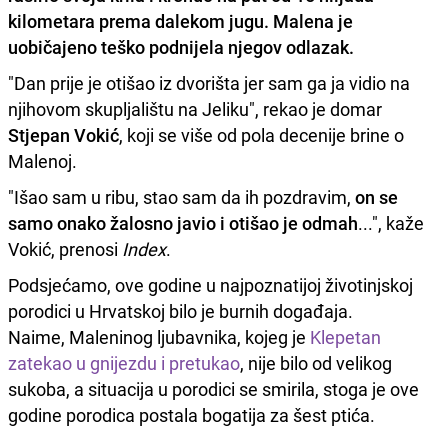
kilometara prema dalekom jugu.
Malena je
uobičajeno teško podnijela njegov odlazak.
"Dan prije je otišao iz dvorišta jer sam ga ja vidio na
njihovom skupljalištu na Jeliku", rekao je domar
Stjepan Vokić
, koji se više od pola decenije brine o
Malenoj.
"Išao sam u ribu, stao sam da ih pozdravim,
on se
samo onako žalosno javio i otišao je odmah
...", kaže
Vokić, prenosi
Index
.
Podsjećamo, ove godine u najpoznatijoj životinjskoj
porodici u Hrvatskoj bilo je burnih događaja.
Naime, Maleninog ljubavnika, kojeg je
Klepetan
zatekao u gnijezdu i pretukao
, nije bilo od velikog
sukoba, a situacija u porodici se smirila, stoga je ove
godine porodica postala bogatija za šest ptića.