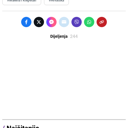
244
Dijeljenja
/
Najčitanije