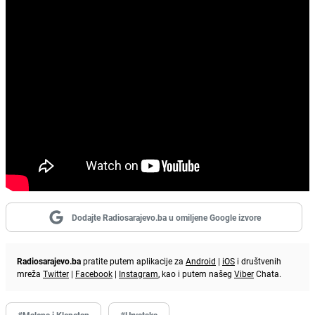
Dodajte Radiosarajevo.ba u omiljene Google izvore
Radiosarajevo.ba
pratite putem aplikacije za
Android
|
iOS
i društvenih
mreža
Twitter
|
Facebook
|
Instagram
, kao i putem našeg
Viber
Chata.
#Malena i Klepetan
#Hrvatska