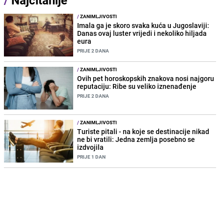
/
ZANIMLJIVOSTI
Imala ga je skoro svaka kuća u Jugoslaviji:
Danas ovaj luster vrijedi i nekoliko hiljada
eura
PRIJE 2 DANA
/
ZANIMLJIVOSTI
Ovih pet horoskopskih znakova nosi najgoru
reputaciju: Ribe su veliko iznenađenje
PRIJE 2 DANA
/
ZANIMLJIVOSTI
Turiste pitali - na koje se destinacije nikad
ne bi vratili: Jedna zemlja posebno se
izdvojila
PRIJE 1 DAN