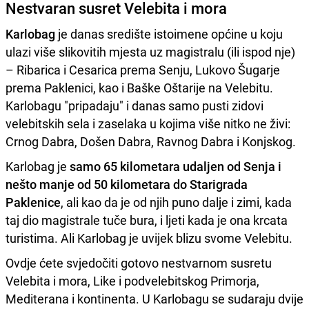
Nestvaran susret Velebita i mora
Karlobag
je danas središte istoimene općine u koju
ulazi više slikovitih mjesta uz magistralu (ili ispod nje)
– Ribarica i Cesarica prema Senju, Lukovo Šugarje
prema Paklenici, kao i Baške Oštarije na Velebitu.
Karlobagu "pripadaju" i danas samo pusti zidovi
velebitskih sela i zaselaka u kojima više nitko ne živi:
Crnog Dabra, Došen Dabra, Ravnog Dabra i Konjskog.
Karlobag je
samo 65 kilometara udaljen od Senja i
nešto manje od 50 kilometara do Starigrada
Paklenice
, ali kao da je od njih puno dalje i zimi, kada
taj dio magistrale tuče bura, i ljeti kada je ona krcata
turistima. Ali Karlobag je uvijek blizu svome Velebitu.
Ovdje ćete svjedočiti gotovo nestvarnom susretu
Velebita i mora, Like i podvelebitskog Primorja,
Mediterana i kontinenta. U Karlobagu se sudaraju dvije