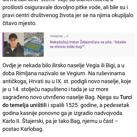
prošlosti osiguravale dovoljno pitke vode, ali bile su i
pravi centri društvenog života jer se na njima okupljalo
čitavo mjesto.
TRENDING
Nekadašnji trener Željezničara se pita: "Odakle
se stvorio toliki dug?"
Ovdje je nekada bilo ilirsko naselje Vegia ili Bigi, a u
doba Rimljana nazivalo se Vegium. Na ruševinama
antičkoga, Hrvati su u IX. st. podigli novo naselje, koje
je u 14. stoljeću napušteno i tada je uz more
sagrađeno novo utvrđeno naselje Bag. Njega su
Turci
do temelja uništili
i spalili 1525. godine, a pedesetak
godina kasnije ponovno ga je izgradio nadvojvoda
Karlo II. Štajerski, pa je tako Bag, njemu u čast –
postao Karlobag.