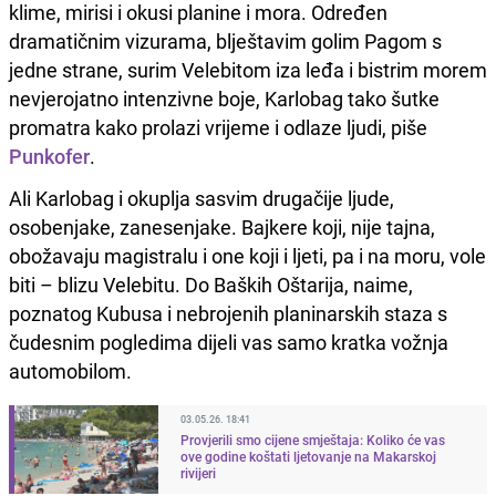
klime, mirisi i okusi planine i mora. Određen
dramatičnim vizurama, blještavim golim Pagom s
jedne strane, surim Velebitom iza leđa i bistrim morem
nevjerojatno intenzivne boje, Karlobag tako šutke
promatra kako prolazi vrijeme i odlaze ljudi, piše
Punkofer
.
Ali Karlobag i okuplja sasvim drugačije ljude,
osobenjake, zanesenjake. Bajkere koji, nije tajna,
obožavaju magistralu i one koji i ljeti, pa i na moru, vole
biti – blizu Velebitu. Do Baških Oštarija, naime,
poznatog Kubusa i nebrojenih planinarskih staza s
čudesnim pogledima dijeli vas samo kratka vožnja
automobilom.
03.05.26. 18:41
Provjerili smo cijene smještaja: Koliko će vas
ove godine koštati ljetovanje na Makarskoj
rivijeri