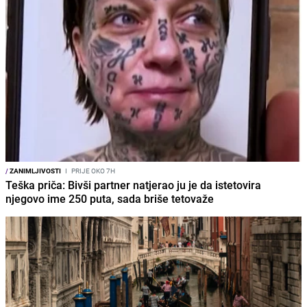
/
ZANIMLJIVOSTI
I
PRIJE OKO 7H
Teška priča: Bivši partner natjerao ju je da istetovira
njegovo ime 250 puta, sada briše tetovaže