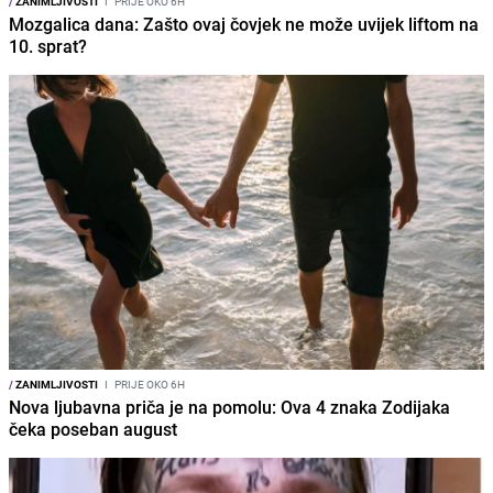
/
ZANIMLJIVOSTI
I
PRIJE OKO 6H
Mozgalica dana: Zašto ovaj čovjek ne može uvijek liftom na
10. sprat?
/
ZANIMLJIVOSTI
I
PRIJE OKO 6H
Nova ljubavna priča je na pomolu: Ova 4 znaka Zodijaka
čeka poseban august