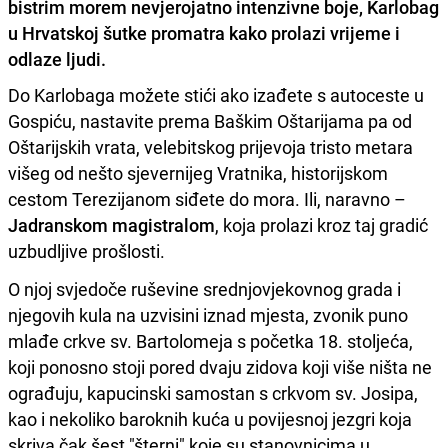
bistrim morem nevjerojatno intenzivne boje, Karlobag
u Hrvatskoj šutke promatra kako prolazi vrijeme i
odlaze ljudi.
Do Karlobaga možete stići ako izađete s autoceste u
Gospiću, nastavite prema Baškim Oštarijama pa od
Oštarijskih vrata, velebitskog prijevoja tristo metara
višeg od nešto sjevernijeg Vratnika, historijskom
cestom Terezijanom siđete do mora. Ili, naravno –
Jadranskom magistralom
, koja prolazi kroz taj gradić
uzbudljive prošlosti.
O njoj svjedoče ruševine srednjovjekovnog grada i
njegovih kula na uzvisini iznad mjesta, zvonik puno
mlađe crkve sv. Bartolomeja s početka 18. stoljeća,
koji ponosno stoji pored dvaju zidova koji više ništa ne
ograđuju, kapucinski samostan s crkvom sv. Josipa,
kao i nekoliko baroknih kuća u povijesnoj jezgri koja
skriva čak šest "šterni" koje su stanovnicima u