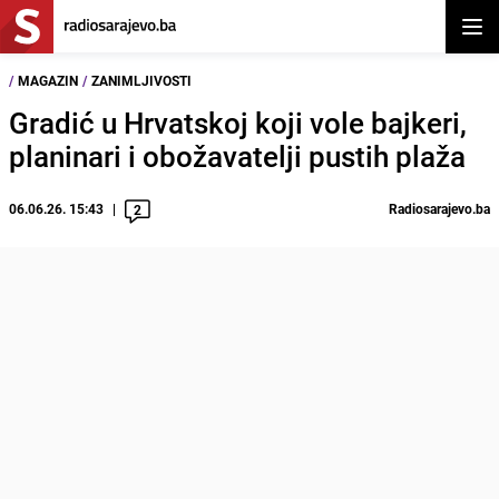
Otvor
/
MAGAZIN
/
ZANIMLJIVOSTI
Gradić u Hrvatskoj koji vole bajkeri,
planinari i obožavatelji pustih plaža
06.06.26. 15:43
Radiosarajevo.ba
2