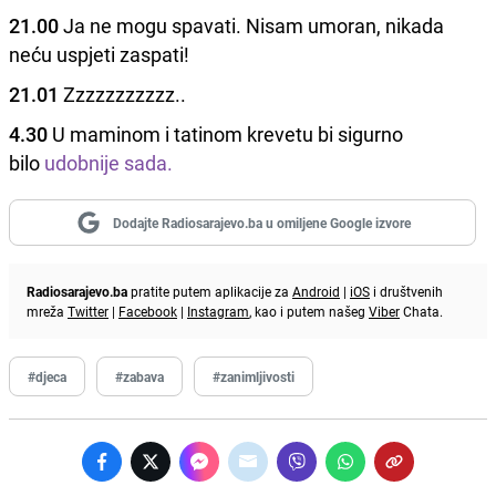
21.00
Ja ne mogu spavati. Nisam umoran, nikada
neću uspjeti zaspati!
21.01
Zzzzzzzzzzz..
4.30
U maminom i tatinom krevetu bi sigurno
bilo
udobnije sada.
Dodajte Radiosarajevo.ba u omiljene Google izvore
Radiosarajevo.ba
pratite putem aplikacije za
Android
|
iOS
i društvenih
mreža
Twitter
|
Facebook
|
Instagram
, kao i putem našeg
Viber
Chata.
#djeca
#zabava
#zanimljivosti