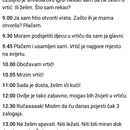
vrtić. Ili želim. Što sam rekao?
9.00
Ja sam htio otvoriti vrata. Zašto ih je mama
otvorila? Plačem.
9.30
Moram podsjetiti djecu u vrtiću da sam ja glavni.
9.45
Plačem i usamljen sam. Vrtić je najgore mjesto
na svijetu.
10.00
Obožavam vrtić!
10.05
Mrzim vrtić!
11:00
Sada je dosta, želim ići kući!
12:00
Ovdje je tako zabavno, mogao bih živjeti u vrtiću.
12.30
Ručaaaaak! Mislim da ću danas pojesti čak 3
zalogaja.
13.00
Ne želim spavati. Niti ležati. Niti biti miran dok