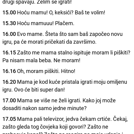
drugi spavaju. Želim se igrati!
15.00
Hoću mamu! O, keksići? Baš te volim!
15.30
Hoću mamuuu! Plačem.
16.00
Evo mame. Šteta što sam baš započeo novu
igru, pa će morati pričekati da završimo.
16.15
Zašto me mama stalno ispituje moram li piškiti?
Pa nisam mala beba. Ne moram!
16.16
Oh, moram piškiti. Hitno!
16.20
Mama je kod kuće pristala igrati moju omiljenu
igru. Ovo će biti super dan!
17.00
Mama se više ne želi igrati. Kako joj može
dosaditi nakon samo jedne minute?
17.05
Mama pali televizor, jedva čekam crtiće. Čekaj,
zašto gleda tog čovjeka koji govori? Zašto ne