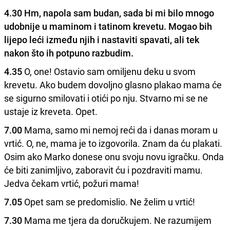
4.30
Hm, napola sam budan, sada bi mi bilo mnogo
udobnije u maminom i tatinom krevetu. Mogao bih
lijepo leći između njih i nastaviti spavati, ali tek
nakon što ih potpuno razbudim.
4.35
O, one! Ostavio sam omiljenu deku u svom
krevetu. Ako budem dovoljno glasno plakao mama će
se sigurno smilovati i otići po nju. Stvarno mi se ne
ustaje iz kreveta. Opet.
7.00
Mama, samo mi nemoj reći da i danas moram u
vrtić. O, ne, mama je to izgovorila. Znam da ću plakati.
Osim ako Marko donese onu svoju novu igračku. Onda
će biti zanimljivo, zaboravit ću i pozdraviti mamu.
Jedva čekam vrtić, požuri mama!
7.05
Opet sam se predomislio. Ne želim u vrtić!
7.30
Mama me tjera da doručkujem. Ne razumijem