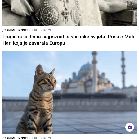
/
ZANIMLJIVOSTI
I
PRIJE OKO 2H
Tragična sudbina najpoznatije špijunke svijeta: Priča o Mati
Hari koja je zavarala Europu
/
ZANIMLJIVOSTI
I
PRIJE OKO 2H