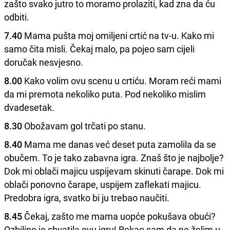
zašto svako jutro to moramo prolaziti, kad zna da ću
odbiti.
7.40
Mama pušta moj omiljeni crtić na tv-u. Kako mi
samo čita misli. Čekaj malo, pa pojeo sam cijeli
doručak nesvjesno.
8.00
Kako volim ovu scenu u crtiću. Moram reći mami
da mi premota nekoliko puta. Pod nekoliko mislim
dvadesetak.
8.30
Obožavam gol trčati po stanu.
8.40
Mama me danas već deset puta zamolila da se
obučem. To je tako zabavna igra. Znaš što je najbolje?
Dok mi oblači majicu uspijevam skinuti čarape. Dok mi
oblači ponovno čarape, uspijem zaflekati majicu.
Predobra igra, svatko bi ju trebao naučiti.
8.45
Čekaj, zašto me mama uopće pokušava obući?
Ozbiljno je shvatila ovu igru! Rekao sam da ne želim u