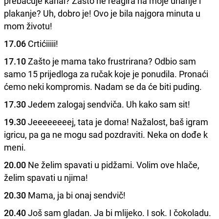
prebacuje kanal? Zašto ne reagira na moje urlanje i
plakanje? Uh, dobro je! Ovo je bila najgora minuta u
mom životu!
17.06
Crtićiiiii!
17.10
Zašto je mama tako frustrirana? Odbio sam
samo 15 prijedloga za ručak koje je ponudila. Pronaći
ćemo neki kompromis. Nadam se da će biti puding.
17.30
Jedem zalogaj sendviča. Uh kako sam sit!
19.30
Jeeeeeeeej, tata je doma! Nažalost, baš igram
igricu, pa ga ne mogu sad pozdraviti. Neka on dođe k
meni.
20.00
Ne želim spavati u pidžami. Volim ove hlače,
želim spavati u njima!
20.30
Mama, ja bi onaj sendvič!
20.40
Još sam gladan. Ja bi mlijeko. I sok. I čokoladu.