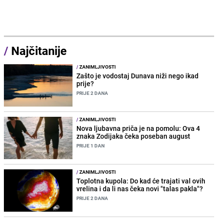
/
Najčitanije
/
ZANIMLJIVOSTI
Zašto je vodostaj Dunava niži nego ikad
prije?
PRIJE 2 DANA
/
ZANIMLJIVOSTI
Nova ljubavna priča je na pomolu: Ova 4
znaka Zodijaka čeka poseban august
PRIJE 1 DAN
/
ZANIMLJIVOSTI
Toplotna kupola: Do kad će trajati val ovih
vrelina i da li nas čeka novi "talas pakla"?
PRIJE 2 DANA