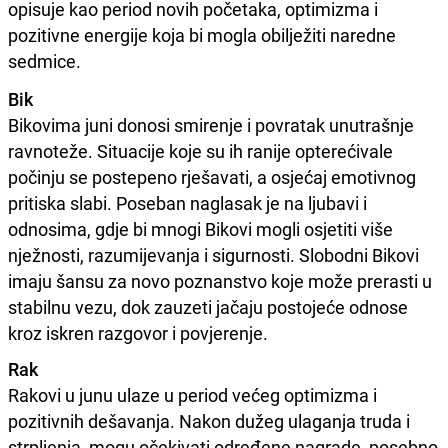
opisuje kao period novih početaka, optimizma i
pozitivne energije koja bi mogla obilježiti naredne
sedmice.
Bik
Bikovima juni donosi smirenje i povratak unutrašnje
ravnoteže. Situacije koje su ih ranije opterećivale
počinju se postepeno rješavati, a osjećaj emotivnog
pritiska slabi. Poseban naglasak je na ljubavi i
odnosima, gdje bi mnogi Bikovi mogli osjetiti više
nježnosti, razumijevanja i sigurnosti. Slobodni Bikovi
imaju šansu za novo poznanstvo koje može prerasti u
stabilnu vezu, dok zauzeti jačaju postojeće odnose
kroz iskren razgovor i povjerenje.
Rak
Rakovi u junu ulaze u period većeg optimizma i
pozitivnih dešavanja. Nakon dužeg ulaganja truda i
strpljenja, mogu očekivati određene nagrade, posebno