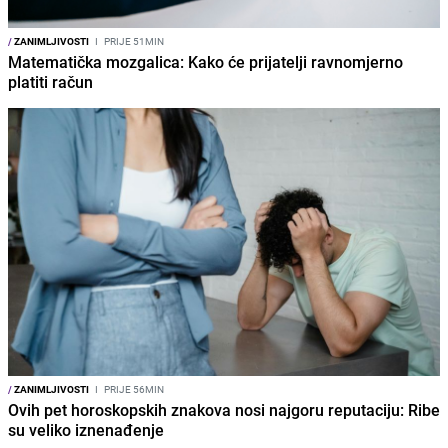
/
ZANIMLJIVOSTI
I
PRIJE 51MIN
Matematička mozgalica: Kako će prijatelji ravnomjerno
platiti račun
/
ZANIMLJIVOSTI
I
PRIJE 56MIN
Ovih pet horoskopskih znakova nosi najgoru reputaciju: Ribe
su veliko iznenađenje