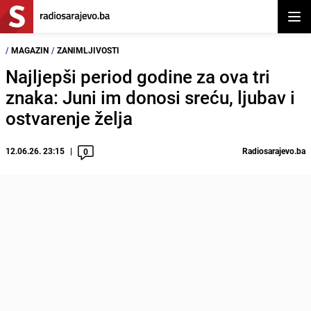
Otvor
/
MAGAZIN
/
ZANIMLJIVOSTI
Najljepši period godine za ova tri
znaka: Juni im donosi sreću, ljubav i
ostvarenje želja
12.06.26. 23:15
Radiosarajevo.ba
0