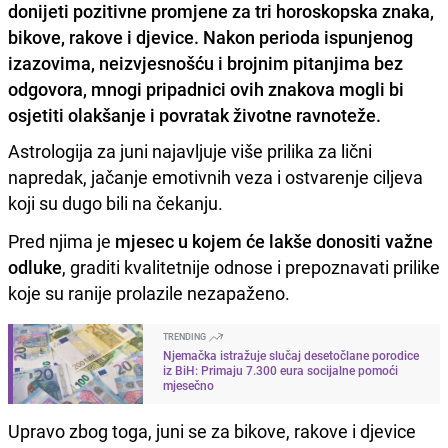
donijeti pozitivne promjene za tri horoskopska znaka,
bikove, rakove i djevice. Nakon perioda ispunjenog
izazovima, neizvjesnošću i brojnim pitanjima bez
odgovora, mnogi pripadnici ovih znakova mogli bi
osjetiti olakšanje i povratak životne ravnoteže.
Astrologija za juni najavljuje više prilika za lični
napredak, jačanje emotivnih veza i ostvarenje ciljeva
koji su dugo bili na čekanju.
Pred njima je
mjesec u kojem će lakše donositi važne
odluke
, graditi kvalitetnije odnose i prepoznavati prilike
koje su ranije prolazile nezapaženo.
TRENDING
Njemačka istražuje slučaj desetočlane porodice
iz BiH: Primaju 7.300 eura socijalne pomoći
mjesečno
Upravo zbog toga, juni se za bikove, rakove i djevice