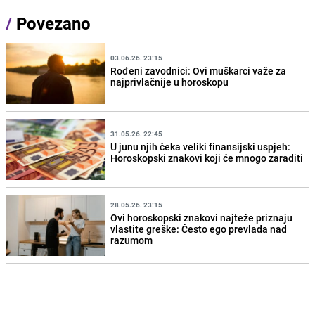
/
Povezano
03.06.26. 23:15
Rođeni zavodnici: Ovi muškarci važe za
najprivlačnije u horoskopu
31.05.26. 22:45
U junu njih čeka veliki finansijski uspjeh:
Horoskopski znakovi koji će mnogo zaraditi
28.05.26. 23:15
Ovi horoskopski znakovi najteže priznaju
vlastite greške: Često ego prevlada nad
razumom