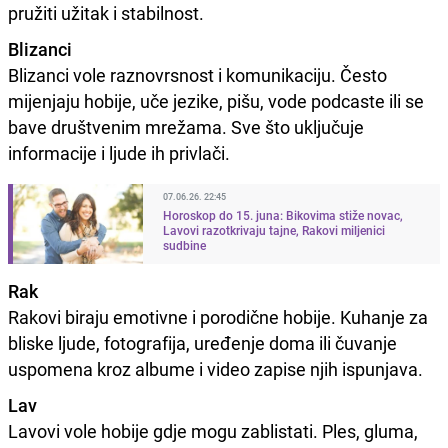
pružiti užitak i stabilnost.
Blizanci
Blizanci vole raznovrsnost i komunikaciju. Često
mijenjaju hobije, uče jezike, pišu, vode podcaste ili se
bave društvenim mrežama. Sve što uključuje
informacije i ljude ih privlači.
07.06.26. 22:45
Horoskop do 15. juna: Bikovima stiže novac,
Lavovi razotkrivaju tajne, Rakovi miljenici
sudbine
Rak
Rakovi biraju emotivne i porodične hobije. Kuhanje za
bliske ljude, fotografija, uređenje doma ili čuvanje
uspomena kroz albume i video zapise njih ispunjava.
Lav
Lavovi vole hobije gdje mogu zablistati. Ples, gluma,