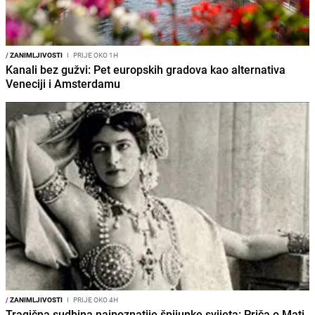
/
ZANIMLJIVOSTI
I
PRIJE OKO 1H
Kanali bez gužvi: Pet europskih gradova kao alternativa
Veneciji i Amsterdamu
/
ZANIMLJIVOSTI
I
PRIJE OKO 4H
Tragična sudbina najpoznatije špijunke svijeta: Priča o Mati