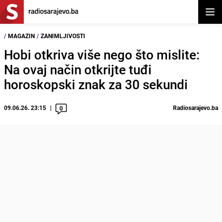
Otvor
/
MAGAZIN
/
ZANIMLJIVOSTI
Hobi otkriva više nego što mislite:
Na ovaj način otkrijte tuđi
horoskopski znak za 30 sekundi
09.06.26. 23:15
Radiosarajevo.ba
0