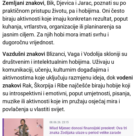
Zemljani znakovi
, Bik, Djevica i Jarac, poznati su po
praktičnom pristupu životu, pa i hobijima. Oni često
biraju aktivnosti koje imaju konkretan rezultat, poput
kuhanja, vrtlarstva, organizacije ili planinarenja sa
jasnim ciljem. Za njih hobi mora imati svrhu i
dugoročnu vrijednost.
Vazdušni znakovi
Blizanci, Vaga i Vodolija skloniji su
društvenim i intelektualnim hobijima. Uživaju u
komunikaciji, učenju, kulturnim događajima i
aktivnostima koje uključuju razmjenu ideja, dok
vodeni
znakovi
Rak, Škorpija i Ribe najčešće biraju hobije koji
su introspektivni i emotivni, poput umjetnosti, pisanja,
muzike ili aktivnosti koje im pružaju osjećaj mira i
povlačenja u vlastiti svijet.
08.06.26. 23:15
Mlad Mjesec donosi finansijski preokret: Ova tri
znaka Zodijaka ulaze u period velike zarade