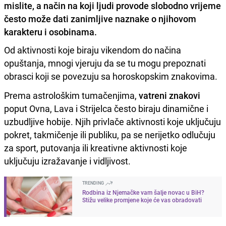
mislite, a način na koji ljudi provode slobodno vrijeme
često može dati zanimljive naznake o njihovom
karakteru i osobinama.
Od aktivnosti koje biraju vikendom do načina
opuštanja, mnogi vjeruju da se tu mogu prepoznati
obrasci koji se povezuju sa horoskopskim znakovima.
Prema astrološkim tumačenjima,
vatreni znakovi
poput Ovna, Lava i Strijelca često biraju dinamične i
uzbudljive hobije. Njih privlače aktivnosti koje uključuju
pokret, takmičenje ili publiku, pa se nerijetko odlučuju
za sport, putovanja ili kreativne aktivnosti koje
uključuju izražavanje i vidljivost.
TRENDING
Rodbina iz Njemačke vam šalje novac u BiH?
Stižu velike promjene koje će vas obradovati