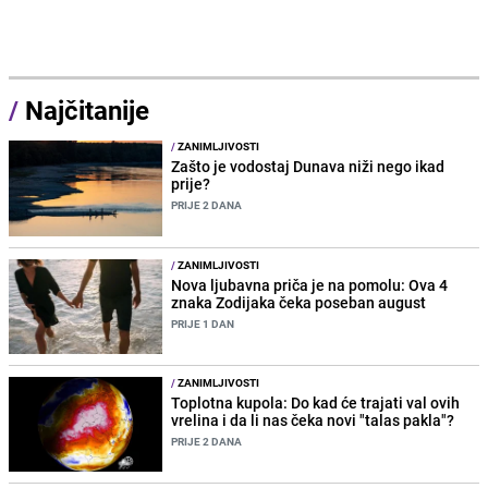
/
Najčitanije
/
ZANIMLJIVOSTI
Zašto je vodostaj Dunava niži nego ikad
prije?
PRIJE 2 DANA
/
ZANIMLJIVOSTI
Nova ljubavna priča je na pomolu: Ova 4
znaka Zodijaka čeka poseban august
PRIJE 1 DAN
/
ZANIMLJIVOSTI
Toplotna kupola: Do kad će trajati val ovih
vrelina i da li nas čeka novi "talas pakla"?
PRIJE 2 DANA