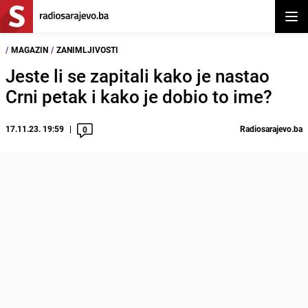
Otvor
/
MAGAZIN
/
ZANIMLJIVOSTI
Jeste li se zapitali kako je nastao
Crni petak i kako je dobio to ime?
17.11.23. 19:59
Radiosarajevo.ba
0