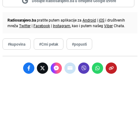
Dodajte Radiosarajevo.ba u omiljene Google izvore
Radiosarajevo.ba
pratite putem aplikacije za
Android
|
iOS
i društvenih
mreža
Twitter
|
Facebook
|
Instagram
, kao i putem našeg
Viber
Chata.
#kupovina
#Crni petak
#popusti