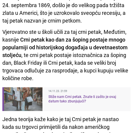
24. septembra 1869, došlo je do velikog pada tržišta
zlata u Americi, što je uzrokovalo sveopću recesiju, a
taj petak nazvan je crnim petkom.
Vjerovatno ste u školi učili za taj crni petak, Međutim,
kasnije
Crni petak kao dan za šoping postaje mnogo
popularniji od historijskog događaja u devetnaestom
stoljeću
, te crni petak postaje istoznačnica za šoping
dan, Black Friday ili Crni petak, kada se veliki broj
trgovaca odlučuje za rasprodaje, a kupci kupuju velike
količine robe.
14.11.23. 21:59
Stiže nam Crni petak. Znate li zašto je ovaj
datum tako zbunjujući?
Jedna teorija kaže kako je taj Crni petak je nastao
kada su trgovci primijetili da nakon američkog