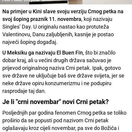
Na primjer u Kini slave svoju verziju Crnog petka na
svoj šoping praznik 11. novembra
, koji nazivaju
Singles’ Day. U originalu nastao kao protuteža
Valentinovu, Danu zaljubljenih, kasnije je postao
najveći šoping događaj.
U Meksiku ga nazivaju El Buen Fin
, što bi značilo
dobar kraj, ali u većini drugih država sačuvao je
prijevod originalnog naziva Crni petak. Ipak, gotovo
sve države ne uključuje baš sve države svijeta, jer se
neke države opiru konzumerizmu i ne podupiru
rasprodaje taj dan.
Je li "crni novembar" novi Crni petak?
Posljednjih par godina fenomen Crnog petka se toliko
proširio da se popusti pod nazivom Crni petak
oglašavaju kroz cijeli novembar, pa sve do Božića i