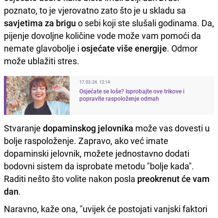
poznato, to je vjerovatno zato što je u skladu sa
savjetima za brigu
o sebi koji ste slušali godinama. Da,
pijenje dovoljne količine vode može vam pomoći da
nemate glavobolje i
osjećate više energije
. Odmor
može ublažiti stres.
17.03.24. 12:14
Osjećate se loše? Isprobajte ove trikove i
popravite raspoloženje odmah
Stvaranje
dopaminskog jelovnika
može vas dovesti u
bolje raspoloženje. Zapravo, ako već imate
dopaminski jelovnik, možete jednostavno dodati
bodovni sistem da isprobate metodu "bolje kada".
Raditi nešto što volite nakon posla
preokrenut će vam
dan
.
Naravno, kaže ona, "uvijek će postojati vanjski faktori