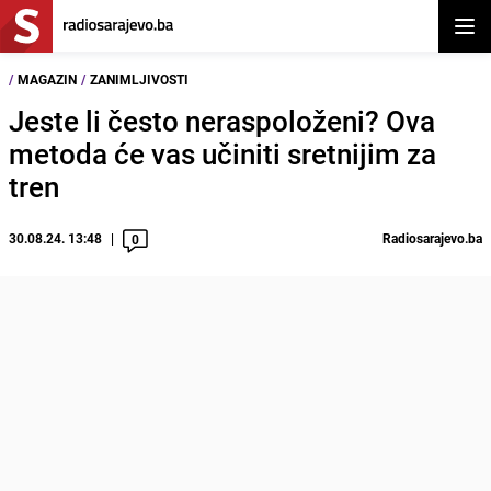
Otvor
/
MAGAZIN
/
ZANIMLJIVOSTI
Jeste li često neraspoloženi? Ova
metoda će vas učiniti sretnijim za
tren
30.08.24. 13:48
Radiosarajevo.ba
0