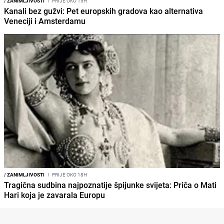
/
ZANIMLJIVOSTI
I
PRIJE OKO 15H
Kanali bez gužvi: Pet europskih gradova kao alternativa
Veneciji i Amsterdamu
/
ZANIMLJIVOSTI
I
PRIJE OKO 18H
Tragična sudbina najpoznatije špijunke svijeta: Priča o Mati
Hari koja je zavarala Europu