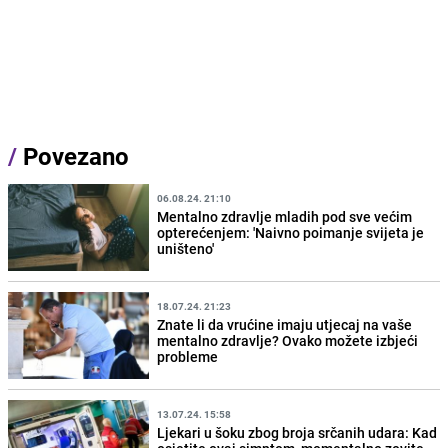
/
Povezano
06.08.24. 21:10
Mentalno zdravlje mladih pod sve većim
opterećenjem: 'Naivno poimanje svijeta je
uništeno'
18.07.24. 21:23
Znate li da vrućine imaju utjecaj na vaše
mentalno zdravlje? Ovako možete izbjeći
probleme
13.07.24. 15:58
Ljekari u šoku zbog broja srčanih udara: Kad