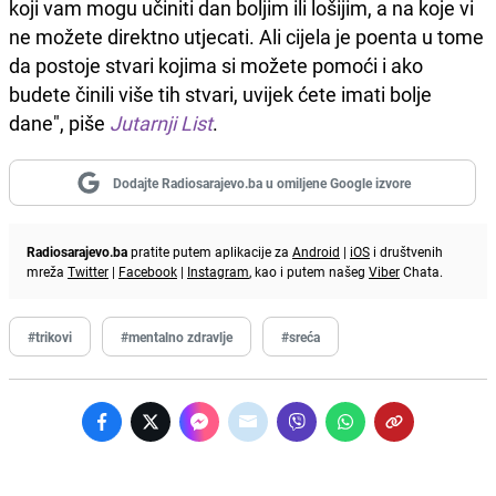
koji vam mogu učiniti dan boljim ili lošijim, a na koje vi
ne možete direktno utjecati. Ali cijela je poenta u tome
da postoje stvari kojima si možete pomoći i ako
budete činili više tih stvari, uvijek ćete imati bolje
dane", piše
Jutarnji List
.
Dodajte Radiosarajevo.ba u omiljene Google izvore
Radiosarajevo.ba
pratite putem aplikacije za
Android
|
iOS
i društvenih
mreža
Twitter
|
Facebook
|
Instagram
, kao i putem našeg
Viber
Chata.
#trikovi
#mentalno zdravlje
#sreća