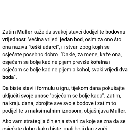
Zatim
Muller
kaže da svakoj stavci dodijelite
bodovnu
vrijednost
. Većina vrijedi
jedan bod
, osim za ono što
ona naziva "
teški udarci
", ili stvari zbog kojih se
osjećate posebno dobro. "Dakle, za mene, kaže ona,
osjećam se bolje kad ne pijem previše
kofeina
i
osjećam se bolje kad ne pijem alkohol, svaki vrijedi
dva
boda
".
Da biste stavili formulu u igru, tijekom dana pokušajte
uključiti
svoje unose
"osjećam se bolje kada". Zatim,
na kraju dana, zbrojite sve svoje bodove i zatim to
podijelite s
maksimalnim iznosom
, objašnjava
Muller
.
Ako vam strategija činjenja stvari za koje se zna da se
osjećate dobro kako biste imali bolji dan zvuči