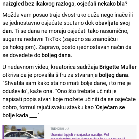
naizgled bez ikakvog razloga, osjećali nekako bla?
Možda vam posao traje dvostruko duže nego inače ili
se jednostavno osjećate sputano dok
obavljate svoj
dan
. Ti se dana ne moraju osjećati tako nasumično,
sugerira nedavni TikTok (zajedno sa znanošću i
psihologijom). Zapravo, postoji jednostavan način da
se dovedete do
boljeg dana
.
U nedavnom videu, kreatorica sadržaja
Brigette Muller
otkriva da je provalila šifru za stvaranje
boljeg dana
.
"Shvatila sam kako stalno imati bolje dane, i to me je
oduševilo", kaže ona. "Ono što trebate učiniti je
napisati popis stvari koje možete učiniti da se osjećate
dobro, formulirajući svaku stavku kao '
Osjećam se
bolje kada ___
.'
TRENDING
Učenici trpjeli vršnjačko nasilje: Pet
maloljetnika prijavljeno tužilaštvu u Mrkonjić