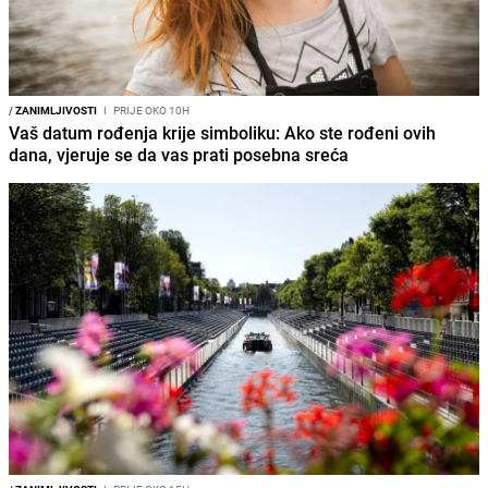
/
ZANIMLJIVOSTI
I
PRIJE OKO 10H
Vaš datum rođenja krije simboliku: Ako ste rođeni ovih
dana, vjeruje se da vas prati posebna sreća