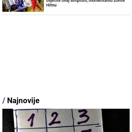
osjetite ovaj simptom, momentalno zovite
Hitnu
/
Najnovije