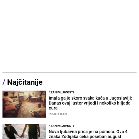
/
Najčitanije
/
ZANIMLJIVOSTI
Imala ga je skoro svaka kuća u Jugoslaviji:
Danas ovaj luster vrijedi i nekoliko hiljada
eura
PRIJE 1 DAN
/
ZANIMLJIVOSTI
Nova ljubavna priča je na pomolu: Ova 4
znaka Zodijaka čeka poseban august