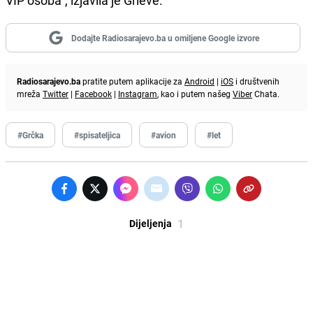
Dodajte Radiosarajevo.ba u omiljene Google izvore
Radiosarajevo.ba
pratite putem aplikacije za
Android
|
iOS
i društvenih
mreža
Twitter
|
Facebook
|
Instagram
, kao i putem našeg
Viber
Chata.
#Grčka
#spisateljica
#avion
#let
1
Dijeljenja