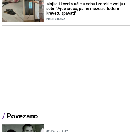
Majka i kćerka ušle u sobu i zatekle zmiju u
sobi: "Ajde srećo, pa ne možeš u tuđem
krevetu spavati"
PRIJE 2 DANA
/
Povezano
29.10.17. 16:59