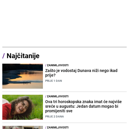
/
Najčitanije
/
ZANIMLJIVOSTI
Zašto je vodostaj Dunava niži nego ikad
prije?
PRIJE 1 DAN
/
ZANIMLJIVOSTI
Ova tri horoskopska znaka imat će najviše
sreće u augustu: Jedan datum mogao bi
promijeniti sve
PRIJE 2 DANA
/
ZANIMLJIVOSTI