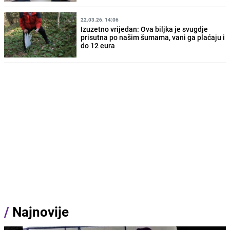
22.03.26. 14:06
Izuzetno vrijedan: Ova biljka je svugdje
prisutna po našim šumama, vani ga plaćaju i
do 12 eura
/
Najnovije