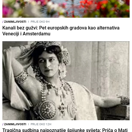
/
ZANIMLJIVOSTI
I
PRIJE OKO 9H
Kanali bez gužvi: Pet europskih gradova kao alternativa
Veneciji i Amsterdamu
/
ZANIMLJIVOSTI
I
PRIJE OKO 12H
Tragična sudbina najpoznatije špijunke svijeta: Priča o Mati