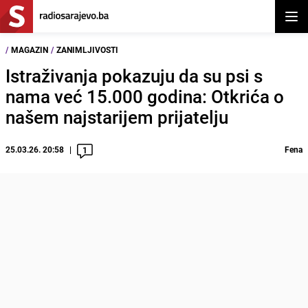
Otvor
/
MAGAZIN
/
ZANIMLJIVOSTI
Istraživanja pokazuju da su psi s
nama već 15.000 godina: Otkrića o
našem najstarijem prijatelju
25.03.26. 20:58
Fena
1