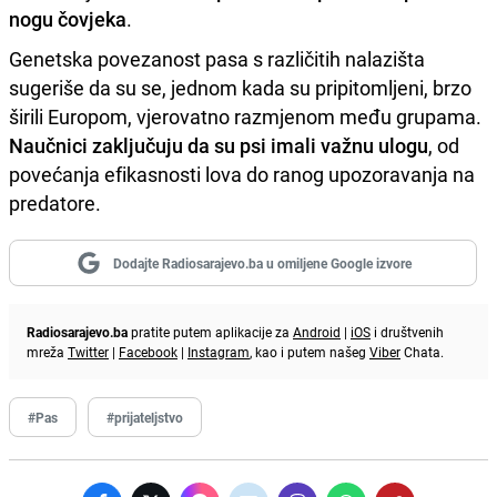
nogu čovjeka
.
Genetska povezanost pasa s različitih nalazišta
sugeriše da su se, jednom kada su pripitomljeni, brzo
širili Europom, vjerovatno razmjenom među grupama.
Naučnici zaključuju da su psi imali važnu ulogu
, od
povećanja efikasnosti lova do ranog upozoravanja na
predatore.
Dodajte Radiosarajevo.ba u omiljene Google izvore
Radiosarajevo.ba
pratite putem aplikacije za
Android
|
iOS
i društvenih
mreža
Twitter
|
Facebook
|
Instagram
, kao i putem našeg
Viber
Chata.
#Pas
#prijateljstvo