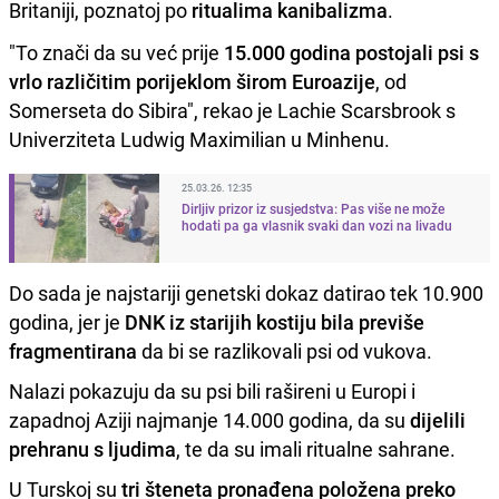
Britaniji, poznatoj po
ritualima kanibalizma
.
"To znači da su već prije
15.000 godina postojali psi s
vrlo različitim porijeklom širom Euroazije
, od
Somerseta do Sibira", rekao je Lachie Scarsbrook s
Univerziteta Ludwig Maximilian u Minhenu.
25.03.26. 12:35
Dirljiv prizor iz susjedstva: Pas više ne može
hodati pa ga vlasnik svaki dan vozi na livadu
Do sada je najstariji genetski dokaz datirao tek 10.900
godina, jer je
DNK iz starijih kostiju bila previše
fragmentirana
da bi se razlikovali psi od vukova.
Nalazi pokazuju da su psi bili rašireni u Europi i
zapadnoj Aziji najmanje 14.000 godina, da su
dijelili
prehranu s ljudima
, te da su imali ritualne sahrane.
U Turskoj su
tri šteneta pronađena položena preko