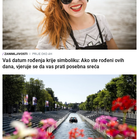
/
ZANIMLJIVOSTI
I
PRIJE OKO 4H
Vaš datum rođenja krije simboliku: Ako ste rođeni ovih
dana, vjeruje se da vas prati posebna sreća