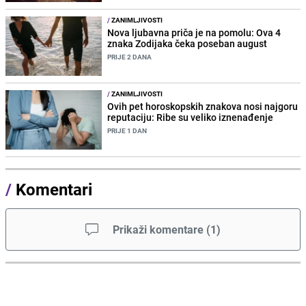
/
ZANIMLJIVOSTI
Nova ljubavna priča je na pomolu: Ova 4
znaka Zodijaka čeka poseban august
PRIJE 2 DANA
/
ZANIMLJIVOSTI
Ovih pet horoskopskih znakova nosi najgoru
reputaciju: Ribe su veliko iznenađenje
PRIJE 1 DAN
/
Komentari
Prikaži komentare
(
1
)