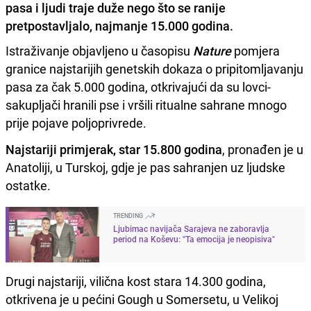
pasa i ljudi traje duže nego što se ranije
pretpostavljalo, najmanje 15.000 godina.
Istraživanje objavljeno u časopisu
Nature
pomjera
granice najstarijih genetskih dokaza o pripitomljavanju
pasa za čak 5.000 godina, otkrivajući da su lovci-
sakupljači hranili pse i vršili ritualne sahrane mnogo
prije pojave poljoprivrede.
Najstariji primjerak, star 15.800 godina
, pronađen je u
Anatoliji, u Turskoj, gdje je pas sahranjen uz ljudske
ostatke.
TRENDING
Ljubimac navijača Sarajeva ne zaboravlja
period na Koševu: "Ta emocija je neopisiva"
Drugi najstariji, vilična kost stara 14.300 godina,
otkrivena je u pećini Gough u Somersetu, u Velikoj