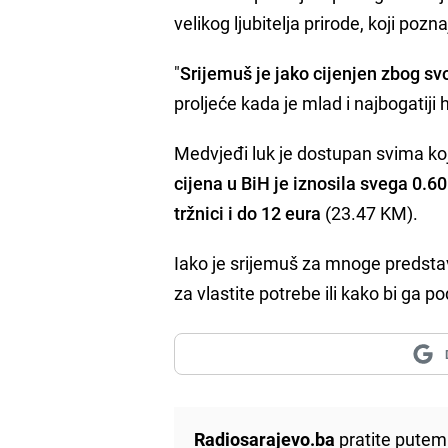
velikog ljubitelja prirode, koji pozn
"
Srijemuš je jako cijenjen zbog sv
proljeće kada je mlad i najbogatiji
Medvjeđi luk je dostupan svima koji
cijena u BiH je iznosila svega 0.
tržnici i do 12 eura
(23.47 KM).
Iako je srijemuš za mnoge predstav
za vlastite potrebe ili kako bi ga po
Radiosarajevo.ba
pratite putem 