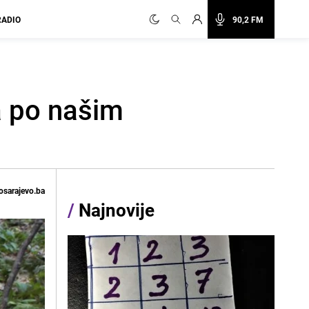
RADIO
90,2 FM
na po našim
osarajevo.ba
/
Najnovije