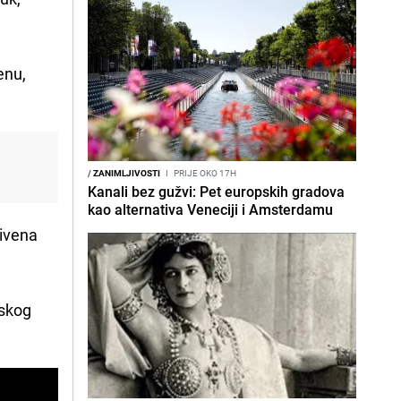
enu,
/
ZANIMLJIVOSTI
I
PRIJE OKO 17H
Kanali bez gužvi: Pet europskih gradova
kao alternativa Veneciji i Amsterdamu
rivena
mskog