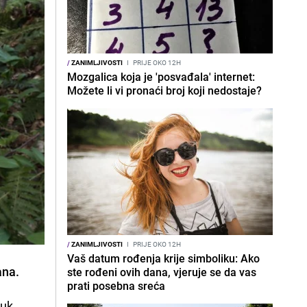
/
ZANIMLJIVOSTI
I
PRIJE OKO 12H
Mozgalica koja je 'posvađala' internet:
Možete li vi pronaći broj koji nedostaje?
/
ZANIMLJIVOSTI
I
PRIJE OKO 12H
Vaš datum rođenja krije simboliku: Ako
dana.
ste rođeni ovih dana, vjeruje se da vas
prati posebna sreća
uk,