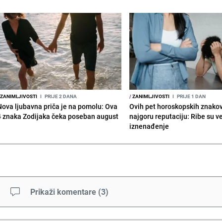
ZANIMLJIVOSTI
I
PRIJE 2 DANA
/
ZANIMLJIVOSTI
I
PRIJE 1 DAN
Nova ljubavna priča je na pomolu: Ova
Ovih pet horoskopskih znako
4 znaka Zodijaka čeka poseban august
najgoru reputaciju: Ribe su v
iznenađenje
Prikaži komentare
(
3
)