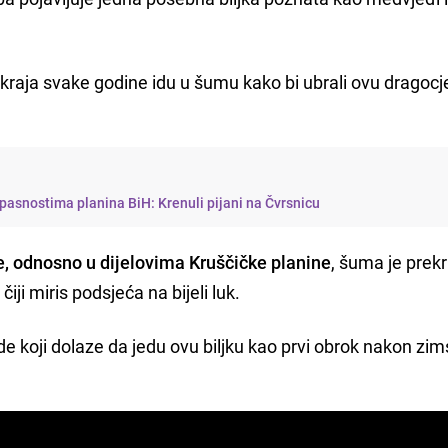
kraja svake godine idu u šumu kako bi ubrali ovu dragocj
opasnostima planina BiH: Krenuli pijani na Čvrsnicu
, odnosno u dijelovima Kruščičke planine
, šuma je prek
ji miris podsjeća na bijeli luk.
de koji dolaze da jedu ovu biljku kao prvi obrok nakon zi