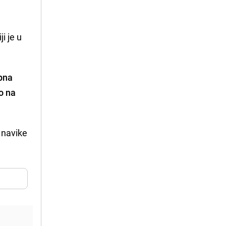
ji je u
pna
o na
 navike