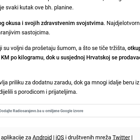
aje svaki kutak ove bh. planine.
og okusa i svojih zdravstvenim svojstvima
. Najdjelotvorni
 hranjivim sastojcima.
 su voljni da prošetaju šumom, a što se tiče tržišta,
otku
60 KM po kilogramu
,
dok u susjednoj Hrvatskoj se prodava
lja priliku za dodatnu zaradu, dok ga mnogi idalje beru iz
dijelili s porodicom i prijateljima.
Dodajte Radiosarajevo.ba u omiljene Google izvore
aplikacije za
Android
|
iOS
i društvenih mreža
Twitter
|