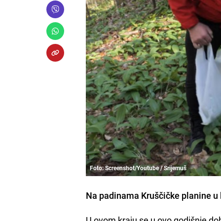
Foto: Screenshot/Youtube / Srijemuš
Na padinama Kruščičke planine u bl
U ovom kraju se u ovo godišnje dob