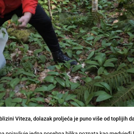
izini Viteza, dolazak proljeća je puno više od toplijih 
a pojavljuje jedna posebna biljka poznata kao medvjeđi l