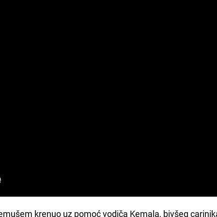
rijemušem krenuo uz pomoć vodiča Kemala, bivšeg carinika