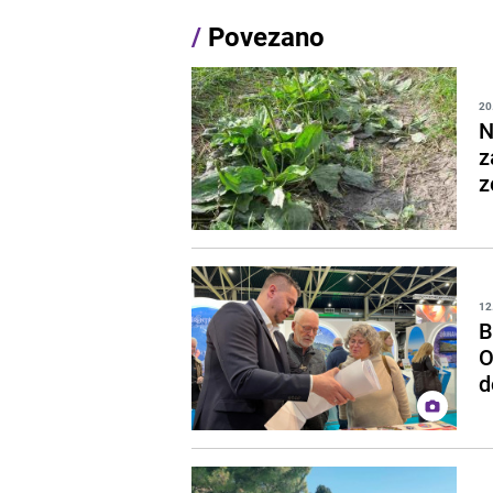
/
Povezano
20
N
z
z
12
B
O
d