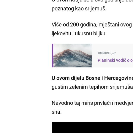
poznatog kao srijemuš.
Više od 200 godina, mještani ovog 
ljekovitu i ukusnu biljku.
TRENDING
Planinski vodič o 
U ovom dijelu Bosne i Hercegovine
gustim zelenim tepihom srijemuša či
Navodno taj miris privlači i medvje
sna.