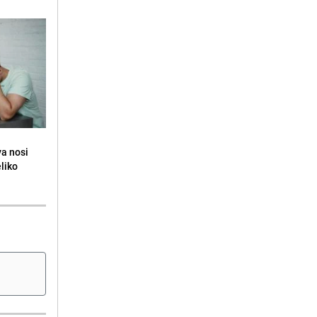
va nosi
eliko