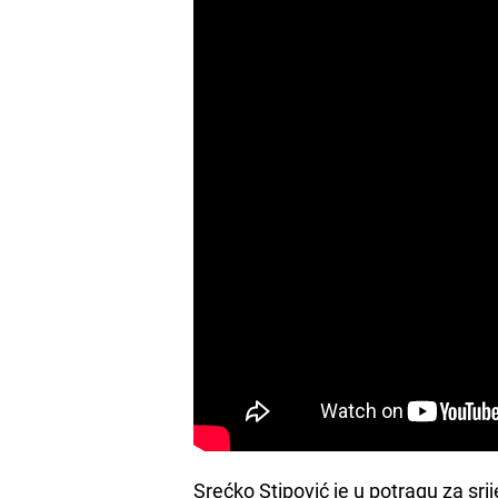
Srećko Stipović je u potragu za s