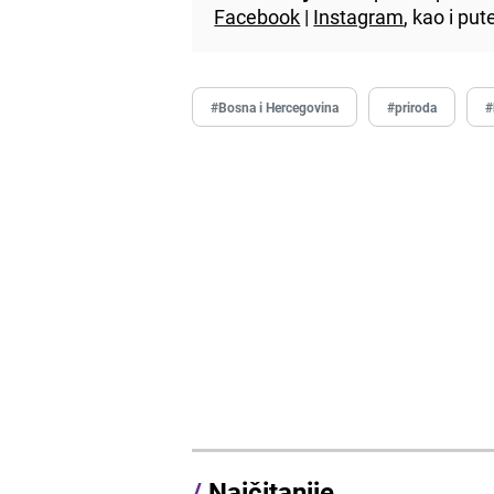
Facebook
|
Instagram
, kao i p
#Bosna i Hercegovina
#priroda
#
/
Najčitanije