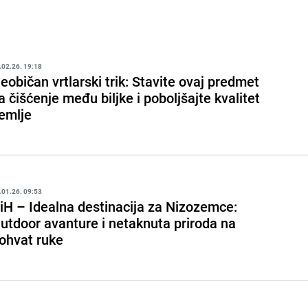
.02.26. 19:18
eobičan vrtlarski trik: Stavite ovaj predmet
a čišćenje među biljke i poboljšajte kvalitet
emlje
.01.26. 09:53
iH – Idealna destinacija za Nizozemce:
utdoor avanture i netaknuta priroda na
ohvat ruke