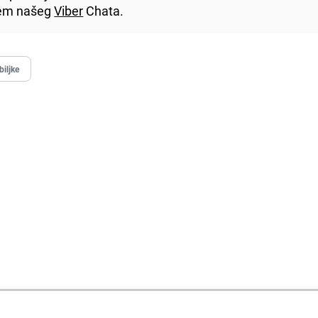
utem našeg
Viber
Chata.
biljke