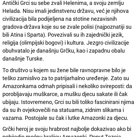
Antički Grci su sebe zvali Helenima, a svoju zemlju
Helada. Nisu imali jedinstvenu državu, već je njihova
civilizacija bila podijeljena na stotine nezavisnih
gradova-država koje su se zvale polisi (najpoznatiji su
bili Atina i Sparta). Povezivali su ih zajednički jezik,
religija (olimpijski bogovi) i kultura. Jezgro civilizacije
obuhvatalo je današnju Grčku, kao i zapadnu obalu
današnje Turske.
To društvo u kojem su žene bile ravnopravne bilo je
teško zamislivo za to patrijarhalno uređenje. Zato su
Amazonkama odmah pripisali i nekoliko svireposti: da
porobljavaju muškarce, a mušku djecu sakate ili čak
ubijaju. Istovremeno, Grci su bili toliko fascinirani njima
da su ih ovjekovečili na statuama, zidnim slikama i
vazama. Postojale su čak i lutke Amazonki za djecu.
Grčki heroj je svoju hrabrost najbolje dokazivao ako bi
pobijedio moćnu kraljicu Amazonki. Poput Tezeja,