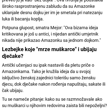
široko rasprostranjenu zabludu da su Amazonke
uklanjale desnu dojku jer im je smetala pri natezanju
luka ili bacanju koplja.
Potpuna glupost, smatra Mejor: "Ova bizarna ideja
kritikovana je još u antici, i nijedan antički umjetnik
nikada nije prikazao Amazonku sa jednom dojkom."
Lezbejke koje "mrze muškarce" i ubijaju
dječake?
Antički učenjaci su ipak nastavili da pletu priče o
Amazonkama. Tako je kružila ideja da u svojoj
isključivo ženskoj zajednici tolerišu samo žensku
djecu, dok dječake nakon rođenja napuštaju, sakate ili
čak ubijaju.
Tu se nameće pitanje: kako su se razmnožavale ako
su muškarci u njihovim redovima zaista bili nepoželjni?