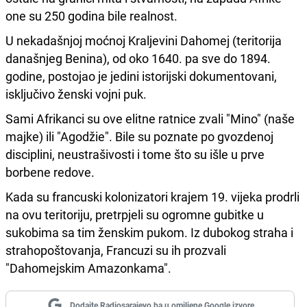
one su 250 godina bile realnost.
U nekadašnjoj moćnoj Kraljevini Dahomej (teritorija
današnjeg Benina), od oko 1640. pa sve do 1894.
godine, postojao je jedini istorijski dokumentovani,
isključivo ženski vojni puk.
Sami Afrikanci su ove elitne ratnice zvali "Mino" (naše
majke) ili "Agodžie". Bile su poznate po gvozdenoj
disciplini, neustrašivosti i tome što su išle u prve
borbene redove.
Kada su francuski kolonizatori krajem 19. vijeka prodrli
na ovu teritoriju, pretrpjeli su ogromne gubitke u
sukobima sa tim ženskim pukom. Iz dubokog straha i
strahopoštovanja, Francuzi su ih prozvali
"Dahomejskim Amazonkama".
Dodajte Radiosarajevo.ba u omiljene Google izvore