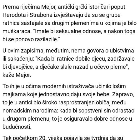
Prema riječima Mejor, antički grčki istoričari poput
Herodota i Strabona izvještavaju da su se grupe
ratnica sastajale sa drugim plemenima u kojima je bilo
muškaraca. "Imale bi seksualne odnose, a nakon toga
bi se ponovo razilazile."
U ovim zapisima, međutim, nema govora o ubistvima
ili sakaćenju: "Kada bi ratnice dobile djecu, zadržavale
bi djevojčice, a dječake slale nazad u očevo pleme",
kaže Mejor.
To ih je u očima modernih istraživača učinilo lošim
majkama koje jednostavno daju svoje bebe. Zapravo,
to je u antici bio široko rasprostranjen običaj među
nomadskim narodima: kada bi sopstveni sin odrastao
u drugom plemenu, to je osiguravalo dobre odnose u
budućnosti.
Tek početkom 20. vijeka pojavila se tvrdnja da su