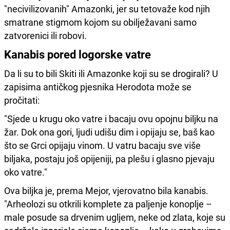
"necivilizovanih" Amazonki, jer su tetovaže kod njih
smatrane stigmom kojom su obilježavani samo
zatvorenici ili robovi.
Kanabis pored logorske vatre
Da li su to bili Skiti ili Amazonke koji su se drogirali? U
zapisima antičkog pjesnika Herodota može se
pročitati:
"Sjede u krugu oko vatre i bacaju ovu opojnu biljku na
žar. Dok ona gori, ljudi udišu dim i opijaju se, baš kao
što se Grci opijaju vinom. U vatru bacaju sve više
biljaka, postaju još opijeniji, pa plešu i glasno pjevaju
oko vatre."
Ova biljka je, prema Mejor, vjerovatno bila kanabis.
"Arheolozi su otkrili komplete za paljenje konoplje –
male posude sa drvenim ugljem, neke od zlata, koje su