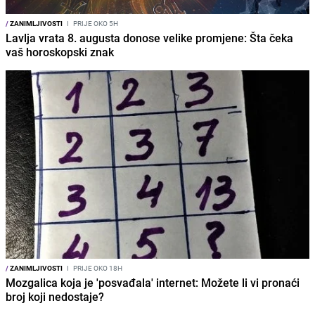
/
ZANIMLJIVOSTI
I
PRIJE OKO 5H
Lavlja vrata 8. augusta donose velike promjene: Šta čeka
vaš horoskopski znak
/
ZANIMLJIVOSTI
I
PRIJE OKO 18H
Mozgalica koja je 'posvađala' internet: Možete li vi pronaći
broj koji nedostaje?