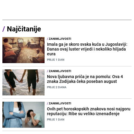
/
Najčitanije
/
ZANIMLJIVOSTI
Imala ga je skoro svaka kuća u Jugoslaviji:
Danas ovaj luster vrijedi i nekoliko hiljada
eura
PRIJE 1 DAN
/
ZANIMLJIVOSTI
Nova ljubavna priča je na pomolu: Ova 4
znaka Zodijaka čeka poseban august
PRIJE 2 DANA
/
ZANIMLJIVOSTI
Ovih pet horoskopskih znakova nosi najgoru
reputaciju: Ribe su veliko iznenađenje
PRIJE 1 DAN