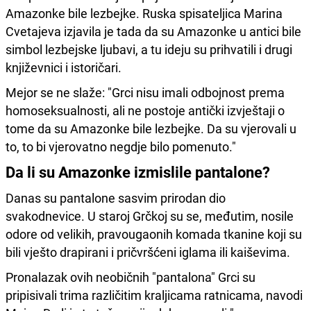
Amazonke bile lezbejke. Ruska spisateljica Marina
Cvetajeva izjavila je tada da su Amazonke u antici bile
simbol lezbejske ljubavi, a tu ideju su prihvatili i drugi
književnici i istoričari.
Mejor se ne slaže: "Grci nisu imali odbojnost prema
homoseksualnosti, ali ne postoje antički izvještaji o
tome da su Amazonke bile lezbejke. Da su vjerovali u
to, to bi vjerovatno negdje bilo pomenuto."
Da li su Amazonke izmislile pantalone?
Danas su pantalone sasvim prirodan dio
svakodnevice. U staroj Grčkoj su se, međutim, nosile
odore od velikih, pravougaonih komada tkanine koji su
bili vješto drapirani i pričvršćeni iglama ili kaiševima.
Pronalazak ovih neobičnih "pantalona" Grci su
pripisivali trima različitim kraljicama ratnicama, navodi