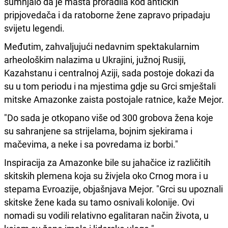
sumnjalo da je mašta proradila kod antičkih
pripjovedača i da ratoborne žene zapravo pripadaju
svijetu legendi.
Međutim, zahvaljujući nedavnim spektakularnim
arheološkim nalazima u Ukrajini, južnoj Rusiji,
Kazahstanu i centralnoj Aziji, sada postoje dokazi da
su u tom periodu i na mjestima gdje su Grci smještali
mitske Amazonke zaista postojale ratnice, kaže Mejor.
"Do sada je otkopano više od 300 grobova žena koje
su sahranjene sa strijelama, bojnim sjekirama i
mačevima, a neke i sa povredama iz borbi."
Inspiracija za Amazonke bile su jahačice iz različitih
skitskih plemena koja su živjela oko Crnog mora i u
stepama Evroazije, objašnjava Mejor. "Grci su upoznali
skitske žene kada su tamo osnivali kolonije. Ovi
nomadi su vodili relativno egalitaran način života, u