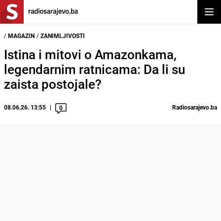
Otvor
/
MAGAZIN
/
ZANIMLJIVOSTI
Istina i mitovi o Amazonkama,
legendarnim ratnicama: Da li su
zaista postojale?
08.06.26. 13:55
Radiosarajevo.ba
0