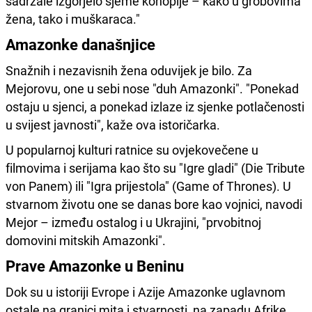
sadržale izgorjelo sjeme konoplje – kako u grobovima
žena, tako i muškaraca."
Amazonke današnjice
Snažnih i nezavisnih žena oduvijek je bilo. Za
Mejorovu, one u sebi nose "duh Amazonki". "Ponekad
ostaju u sjenci, a ponekad izlaze iz sjenke potlačenosti
u svijest javnosti", kaže ova istoričarka.
U popularnoj kulturi ratnice su ovjekovečene u
filmovima i serijama kao što su "Igre gladi" (Die Tribute
von Panem) ili "Igra prijestola" (Game of Thrones). U
stvarnom životu one se danas bore kao vojnici, navodi
Mejor – između ostalog i u Ukrajini, "prvobitnoj
domovini mitskih Amazonki".
Prave Amazonke u Beninu
Dok su u istoriji Evrope i Azije Amazonke uglavnom
ostale na granici mita i stvarnosti, na zapadu Afrike