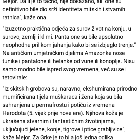
Mejor. Da li je to tačno, nije dokazano, ali "one su
definitivno bile dio srži identiteta mitskih i stvarnih
ratnica", kaže ona.
"Izuzetno praktična odjeća za surov život na konju, u
surovoj zemlji i klimi. Pantalone su bile apsolutno
neophodne prilikom jahanja kako bi se izbjeglo trenje."
Na antičkim umjetničkim djelima Amazonke nose
tunike i pantalone ili helanke od vune ili konoplje. Nisu
samo modno bile ispred svog vremena, već su se i
tetovirale:
"Iz skitskih grobova su, naravno, ekshumirana prirodno
mumificirana tijela muškaraca i žena koja su bila
sahranjena u permafrostu i potiču iz vremena
Herodota (5. vijek prije nove ere). Njihova koža je
ukrašena stvarnim i fantastičnim životinjama,
uključujući jelene, konje, tigrove i ptice grabljivice",
kaže Mejor. Za Grke je to bila još jedna odlika