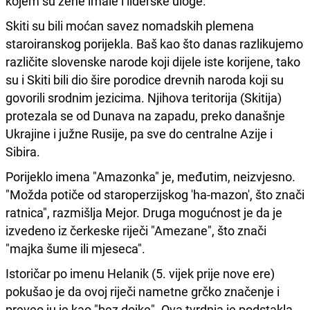
kojem su žene imale i liderske uloge."
Skiti su bili moćan savez nomadskih plemena
staroiranskog porijekla. Baš kao što danas razlikujemo
različite slovenske narode koji dijele iste korijene, tako
su i Skiti bili dio šire porodice drevnih naroda koji su
govorili srodnim jezicima. Njihova teritorija (Skitija)
protezala se od Dunava na zapadu, preko današnje
Ukrajine i južne Rusije, pa sve do centralne Azije i
Sibira.
Porijeklo imena "Amazonka" je, međutim, neizvjesno.
"Možda potiče od staroperzijskog 'ha-mazon', što znači
ratnica", razmišlja Mejor. Druga mogućnost je da je
izvedeno iz čerkeske riječi "Amezane", što znači
"majka šume ili mjeseca".
Istoričar po imenu Helanik (5. vijek prije nove ere)
pokušao je da ovoj riječi nametne grčko značenje i
preveo ju je kao "bez dojke". Ova tvrdnja je podstakla