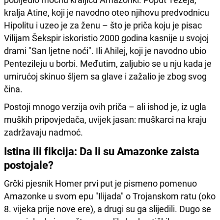
kralja Atine, koji je navodno oteo njihovu predvodnicu
Hipolitu i uzeo je za ženu – što je priča koju je pisac
Vilijam Šekspir iskoristio 2000 godina kasnije u svojoj
drami "San ljetne noći". Ili Ahilej, koji je navodno ubio
Pentezileju u borbi. Međutim, zaljubio se u nju kada je
umirućoj skinuo šljem sa glave i zažalio je zbog svog
čina.
Postoji mnogo verzija ovih priča – ali ishod je, iz ugla
muških pripovjedača, uvijek jasan: muškarci na kraju
zadržavaju nadmoć.
Istina ili fikcija: Da li su Amazonke zaista
postojale?
Grčki pjesnik Homer prvi put je pismeno pomenuo
Amazonke u svom epu "Ilijada" o Trojanskom ratu (oko
8. vijeka prije nove ere), a drugi su ga slijedili. Dugo se