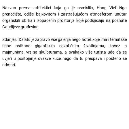
Nazvan prema arhitektici koja ga je osmislila, Hang Viet Nga
prenoćište, odiše bajkovitom i zastrašujućom atmosferom unutar
organskih oblika i izopačenih prostorija koje podsjećaju na poznate
Gaudijeve građevine.
Zdanje u Dalatu je zapravo vše galerija nego hotel, koje ima i tematske
sobe oslikane gigantskim egzotičnim životinjama, kavez s
majmunima, vrt sa skulpturama, a svakako više turista uđe da se
uvjeri u postojanje ovakve kuće nego da tu prespava i pošteno se
odmori.