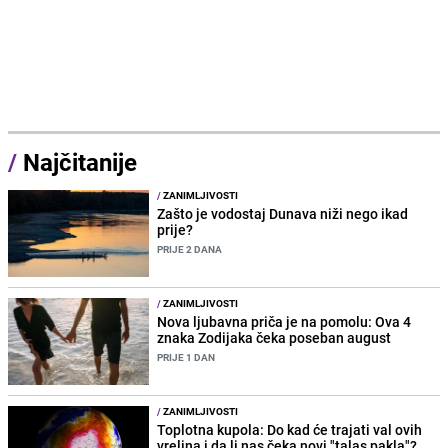
/
Najčitanije
/
ZANIMLJIVOSTI
Zašto je vodostaj Dunava niži nego ikad
prije?
PRIJE 2 DANA
/
ZANIMLJIVOSTI
Nova ljubavna priča je na pomolu: Ova 4
znaka Zodijaka čeka poseban august
PRIJE 1 DAN
/
ZANIMLJIVOSTI
Toplotna kupola: Do kad će trajati val ovih
vrelina i da li nas čeka novi "talas pakla"?