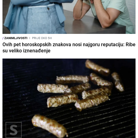
/
ZANIMLJIVOSTI
I
PRIJE OKO 5H
Ovih pet horoskopskih znakova nosi najgoru reputaciju: Ribe
su veliko iznenađenje