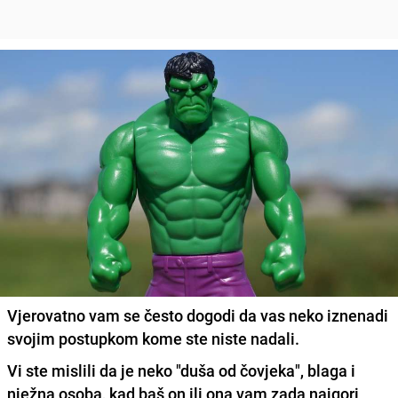
Vjerovatno vam se često dogodi da vas neko iznenadi
svojim postupkom kome ste niste nadali.
Vi ste mislili da je neko "duša od čovjeka", blaga i
nježna osoba, kad baš on ili ona vam zada najgori