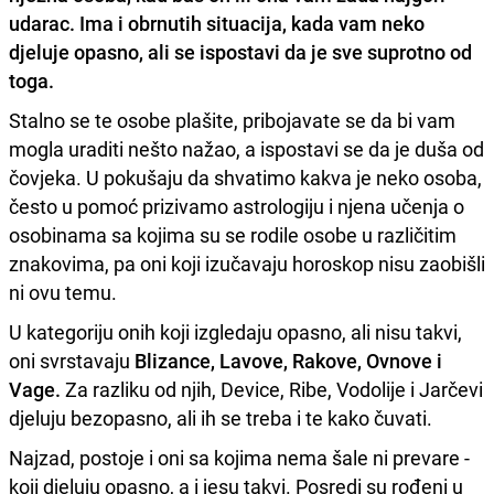
udarac. Ima i obrnutih situacija, kada vam neko
djeluje opasno, ali se ispostavi da je sve suprotno od
toga.
Stalno se te osobe plašite, pribojavate se da bi vam
mogla uraditi nešto nažao, a ispostavi se da je duša od
čovjeka. U pokušaju da shvatimo kakva je neko osoba,
često u pomoć prizivamo astrologiju i njena učenja o
osobinama sa kojima su se rodile osobe u različitim
znakovima, pa oni koji izučavaju horoskop nisu zaobišli
ni ovu temu.
U kategoriju onih koji izgledaju opasno, ali nisu takvi,
oni svrstavaju
Blizance, Lavove, Rakove, Ovnove i
Vage.
Za razliku od njih, Device, Ribe, Vodolije i Jarčevi
djeluju bezopasno, ali ih se treba i te kako čuvati.
Najzad, postoje i oni sa kojima nema šale ni prevare -
koji djeluju opasno, a i jesu takvi. Posredi su rođeni u