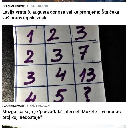
/
ZANIMLJIVOSTI
I
PRIJE OKO 9H
Lavlja vrata 8. augusta donose velike promjene: Šta čeka
vaš horoskopski znak
/
ZANIMLJIVOSTI
I
PRIJE OKO 22H
Mozgalica koja je 'posvađala' internet: Možete li vi pronaći
broj koji nedostaje?