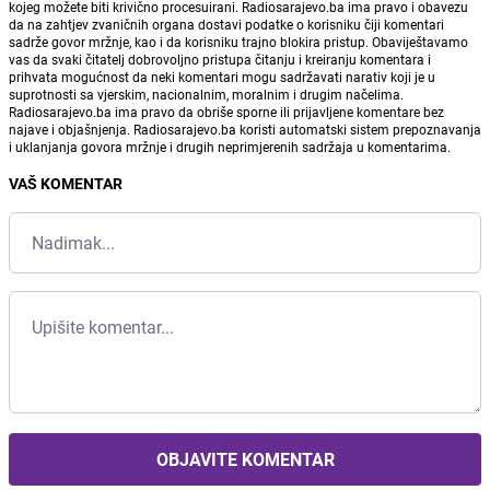
kojeg možete biti krivično procesuirani. Radiosarajevo.ba ima pravo i obavezu
da na zahtjev zvaničnih organa dostavi podatke o korisniku čiji komentari
sadrže govor mržnje, kao i da korisniku trajno blokira pristup. Obaviještavamo
vas da svaki čitatelj dobrovoljno pristupa čitanju i kreiranju komentara i
prihvata mogućnost da neki komentari mogu sadržavati narativ koji je u
suprotnosti sa vjerskim, nacionalnim, moralnim i drugim načelima.
Radiosarajevo.ba ima pravo da obriše sporne ili prijavljene komentare bez
najave i objašnjenja. Radiosarajevo.ba koristi automatski sistem prepoznavanja
i uklanjanja govora mržnje i drugih neprimjerenih sadržaja u komentarima.
VAŠ KOMENTAR
OBJAVITE KOMENTAR