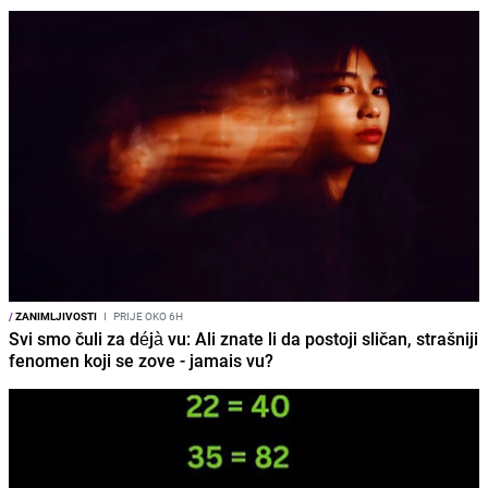
/
ZANIMLJIVOSTI
I
PRIJE OKO 6H
Svi smo čuli za déjà vu: Ali znate li da postoji sličan, strašniji
fenomen koji se zove - jamais vu?