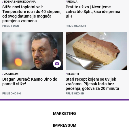
/
BOSNA I HERCEGOVINA
/
REGIJA
Stiže novi toplotni val:
Pratite uživo | Nevrijeme
Temperature idu i do 40 stepeni,
zahvatilo Split, kiša ide prema
od ovog datuma je moguća
BiH
promjena vremena
PRIJE 1 DAN
PRIJE OKO 23H
/
JA MISLIM
/
RECEPTI
Dragan Bursać: Kasno Dino do
Stari recept kojem se uvijek
pameti stiže!
vraćamo: Pijesak torta bez
pečenja, gotova za 20 minuta
PRIJE OKO 9H
PRIJE OKO 8H
MARKETING
IMPRESSUM