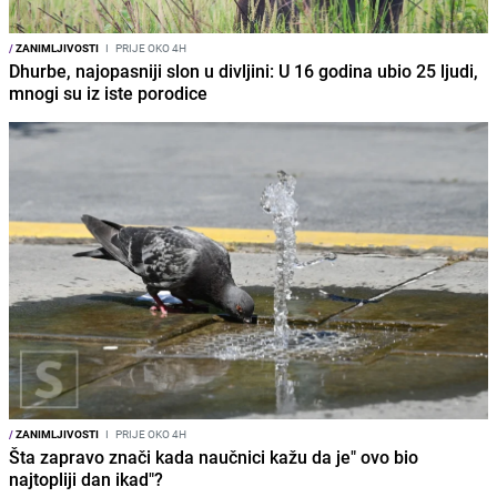
/
ZANIMLJIVOSTI
I
PRIJE OKO 4H
Dhurbe, najopasniji slon u divljini: U 16 godina ubio 25 ljudi,
mnogi su iz iste porodice
/
ZANIMLJIVOSTI
I
PRIJE OKO 4H
Šta zapravo znači kada naučnici kažu da je" ovo bio
najtopliji dan ikad"?