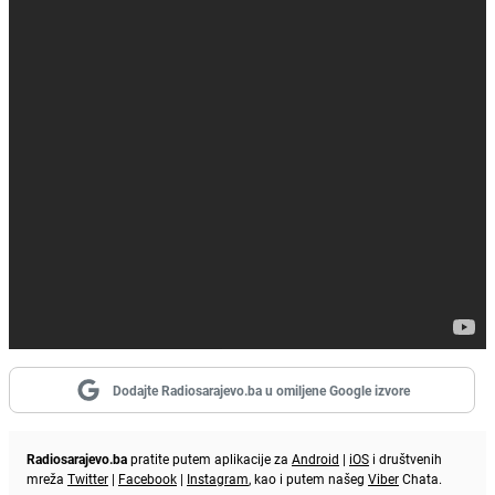
Dodajte Radiosarajevo.ba u omiljene Google izvore
Radiosarajevo.ba
pratite putem aplikacije za
Android
|
iOS
i društvenih
mreža
Twitter
|
Facebook
|
Instagram
, kao i putem našeg
Viber
Chata.