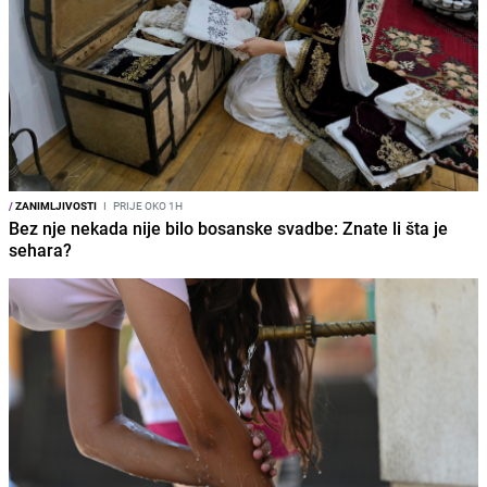
/
ZANIMLJIVOSTI
I
PRIJE OKO 1H
Bez nje nekada nije bilo bosanske svadbe: Znate li šta je
sehara?