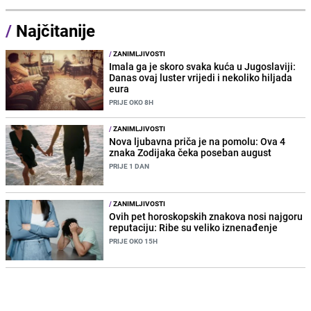
/
Najčitanije
/
ZANIMLJIVOSTI
Imala ga je skoro svaka kuća u Jugoslaviji:
Danas ovaj luster vrijedi i nekoliko hiljada
eura
PRIJE OKO 8H
/
ZANIMLJIVOSTI
Nova ljubavna priča je na pomolu: Ova 4
znaka Zodijaka čeka poseban august
PRIJE 1 DAN
/
ZANIMLJIVOSTI
Ovih pet horoskopskih znakova nosi najgoru
reputaciju: Ribe su veliko iznenađenje
PRIJE OKO 15H