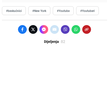
#beskućnici
#New York
#Youtube
#Youtuberi
82
Dijeljenja