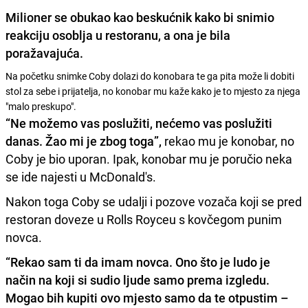
Milioner se obukao kao beskućnik kako bi
snimio
reakciju
osoblja u restoranu, a ona je bila
poražavajuća.
Na početku snimke Coby dolazi do konobara te ga pita može li dobiti
stol za sebe i prijatelja, no konobar mu kaže kako je to mjesto za njega
"malo preskupo".
“Ne možemo vas poslužiti, nećemo vas poslužiti
danas. Žao mi je zbog toga”,
rekao mu je konobar, no
Coby je bio uporan. Ipak, konobar mu je poručio neka
se ide najesti u McDonald's.
Nakon toga Coby se udalji i pozove vozača koji se pred
restoran doveze u Rolls Royceu s kovčegom punim
novca.
“Rekao sam ti da imam novca. Ono što je ludo je
način na koji si sudio ljude samo prema izgledu.
Mogao bih kupiti ovo mjesto samo da te otpustim –