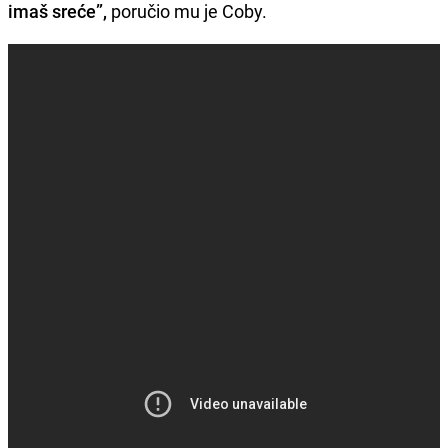
imaš sreće”,
poručio mu je Coby.