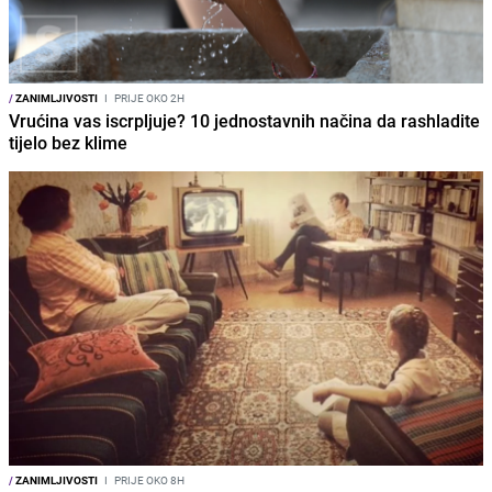
/
ZANIMLJIVOSTI
I
PRIJE OKO 2H
Vrućina vas iscrpljuje? 10 jednostavnih načina da rashladite
tijelo bez klime
/
ZANIMLJIVOSTI
I
PRIJE OKO 8H