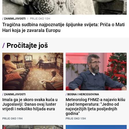
/
ZANIMLJIVOSTI
I
PRIJE OKO 10H
Tragična sudbina najpoznatije špijunke svijeta: Priča o Mati
Hari koja je zavarala Europu
/
Pročitajte još
/
ZANIMLJIVOSTI
/
BOSNA I HERCEGOVINA
Imala ga je skoro svaka kuća u
Meteorolog FHMZ-a najavio kišu
Jugoslaviji: Danas ovaj luster
i pad temperatura: "Jedno od
vrijedi i nekoliko hiljada eura
najsvježijih ljeta posljednjih
godina"
PRIJE OKO 19H
PRIJE OKO 15H