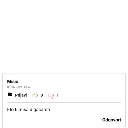
Mišić
03.06.2026. 01:40
Prijavi
0
1
Eto ti miša u gačama.
Odgovori