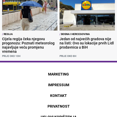
/
REGIJA
/
BOSNA I HERCEGOVINA
Cijela regija čeka njegovu
Jedan od najvećih gradova nije
progonozu: Poznati meteorolog
na listi: Ovo su lokacije prvih Lidl
najavljuje veću promjenu
prodavnica u BiH
vremena
PRIJE OKO 10H
PRIJE OKO 8H
MARKETING
IMPRESSUM
KONTAKT
PRIVATNOST
USLOVI KORIŠTENJA