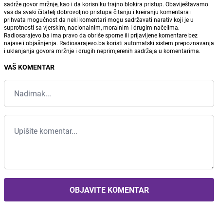
sadrže govor mržnje, kao i da korisniku trajno blokira pristup. Obaviještavamo
vas da svaki čitatelj dobrovoljno pristupa čitanju i kreiranju komentara i
prihvata mogućnost da neki komentari mogu sadržavati narativ koji je u
suprotnosti sa vjerskim, nacionalnim, moralnim i drugim načelima.
Radiosarajevo.ba ima pravo da obriše sporne ili prijavljene komentare bez
najave i objašnjenja. Radiosarajevo.ba koristi automatski sistem prepoznavanja
i uklanjanja govora mržnje i drugih neprimjerenih sadržaja u komentarima.
VAŠ KOMENTAR
OBJAVITE KOMENTAR