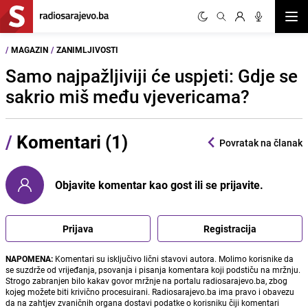
Otvor
/
MAGAZIN
/
ZANIMLJIVOSTI
Samo najpažljiviji će uspjeti: Gdje se
sakrio miš među vjevericama?
/
Komentari (1)
Povratak na članak
Objavite komentar kao gost ili se prijavite.
Prijava
Registracija
NAPOMENA:
Komentari su isključivo lični stavovi autora. Molimo korisnike da
se suzdrže od vrijeđanja, psovanja i pisanja komentara koji podstiču na mržnju.
Strogo zabranjen bilo kakav govor mržnje na portalu radiosarajevo.ba, zbog
kojeg možete biti krivično procesuirani. Radiosarajevo.ba ima pravo i obavezu
da na zahtjev zvaničnih organa dostavi podatke o korisniku čiji komentari