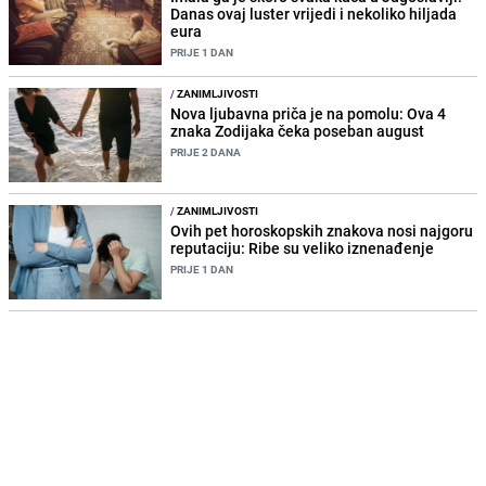
Danas ovaj luster vrijedi i nekoliko hiljada
eura
PRIJE 1 DAN
/
ZANIMLJIVOSTI
Nova ljubavna priča je na pomolu: Ova 4
znaka Zodijaka čeka poseban august
PRIJE 2 DANA
/
ZANIMLJIVOSTI
Ovih pet horoskopskih znakova nosi najgoru
reputaciju: Ribe su veliko iznenađenje
PRIJE 1 DAN