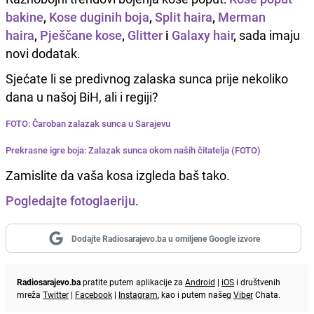
bakine
,
Kose duginih boja
,
Split haira
,
M
erman
haira
,
Pješčane kose
,
Glitter
i
Galaxy hair
,
sada imaju
novi dodatak.
Sjećate li se predivnog zalaska sunca prije nekoliko
dana u našoj BiH, ali i regiji?
FOTO: Čaroban zalazak sunca u Sarajevu
Prekrasne igre boja: Zalazak sunca okom naših čitatelja (FOTO)
Zamislite da vaša kosa izgleda baš tako.
Pogledajte fotoglaeriju
.
Dodajte Radiosarajevo.ba u omiljene Google izvore
Radiosarajevo.ba
pratite putem aplikacije za
Android
|
iOS
i društvenih
mreža
Twitter
|
Facebook
|
Instagram
, kao i putem našeg
Viber
Chata.