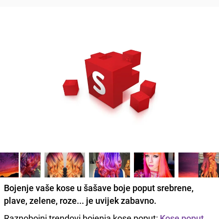
Bojenje vaše kose u šašave boje poput srebrene,
plave, zelene, roze... je uvijek zabavno.
Raznobojni trendovi bojenja kose poput:
Kose poput