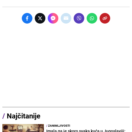
/
Najčitanije
/
ZANIMLJIVOSTI
Imala ga je skoro svaka kuća u Jugoslaviji: