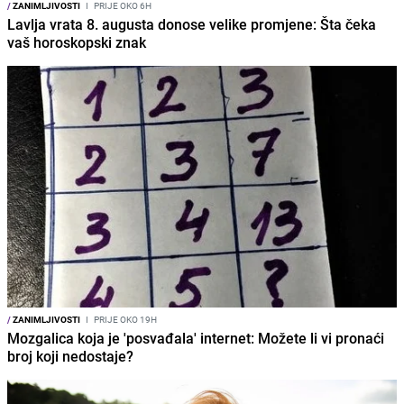
/
ZANIMLJIVOSTI
I
PRIJE OKO 6H
Lavlja vrata 8. augusta donose velike promjene: Šta čeka
vaš horoskopski znak
/
ZANIMLJIVOSTI
I
PRIJE OKO 19H
Mozgalica koja je 'posvađala' internet: Možete li vi pronaći
broj koji nedostaje?