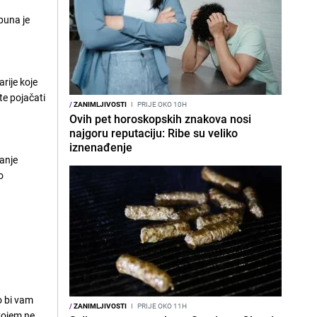
puna je
arije koje
te pojačati
/
ZANIMLJIVOSTI
I
PRIJE OKO 10H
Ovih pet horoskopskih znakova nosi
najgoru reputaciju: Ribe su veliko
iznenađenje
ranje
o
o bi vam
/
ZANIMLJIVOSTI
I
PRIJE OKO 11H
 kojem ne