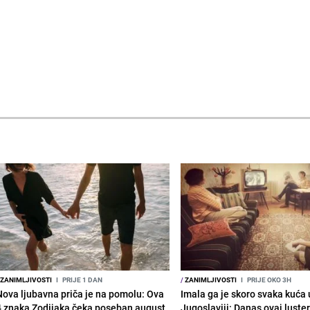
ZANIMLJIVOSTI
I
PRIJE 1 DAN
/
ZANIMLJIVOSTI
I
PRIJE OKO 3H
Nova ljubavna priča je na pomolu: Ova
Imala ga je skoro svaka kuća 
4 znaka Zodijaka čeka poseban august
Jugoslaviji: Danas ovaj luster 