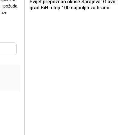
Svijet prepoznao okuse Sarajeva: Glavni
t i požuda,
grad BiH u top 100 najboljih za hranu
faze