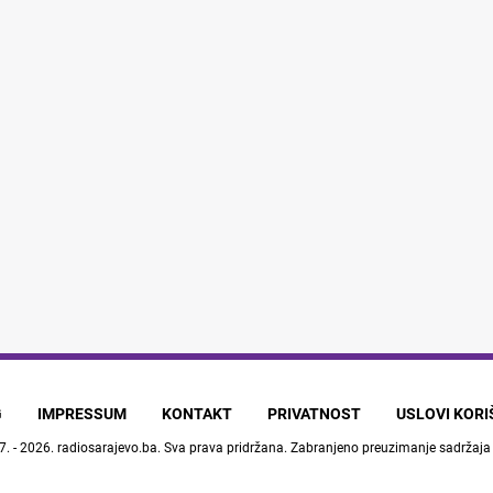
G
IMPRESSUM
KONTAKT
PRIVATNOST
USLOVI KOR
7. - 2026.
radiosarajevo.ba
. Sva prava pridržana. Zabranjeno preuzimanje sadržaja