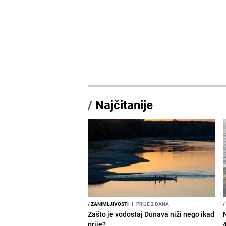
/
Najčitanije
/
ZANIMLJIVOSTI
I
PRIJE 2 DANA
/
Zašto je vodostaj Dunava niži nego ikad
prije?