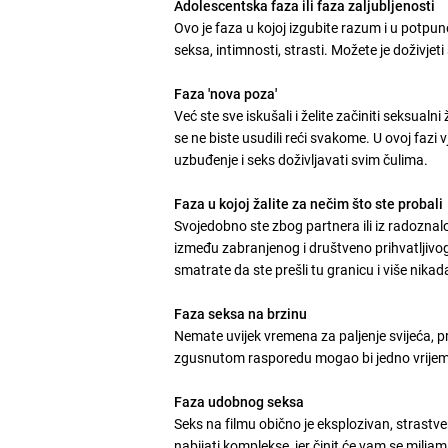
Adolescentska faza ili faza zaljubljenosti
Ovo je faza u kojoj izgubite razum i u potpu
seksa, intimnosti, strasti. Možete je doživjeti 
Faza 'nova poza'
Već ste sve iskušali i želite začiniti seksual
se ne biste usudili reći svakome. U ovoj fazi 
uzbuđenje i seks doživljavati svim čulima.
Faza u kojoj žalite za nečim što ste probali
Svojedobno ste zbog partnera ili iz radoznalo
između zabranjenog i društveno prihvatljivog
smatrate da ste prešli tu granicu i više nikad
Faza seksa na brzinu
Nemate uvijek vremena za paljenje svijeća, pr
zgusnutom rasporedu mogao bi jedno vrijeme 
Faza udobnog seksa
Seks na filmu obično je eksplozivan, strast
nabijati komplekse, jer činit će vam se milj