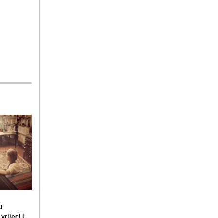
u
vrijedi i