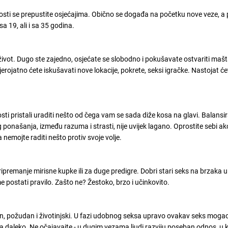
nosti se prepustite osjećajima. Obično se događa na početku nove veze, a 
sa 19, ali i sa 35 godina.
ni život. Dugo ste zajedno, osjećate se slobodno i pokušavate ostvariti mašt
vjerojatno ćete iskušavati nove lokacije, pokrete, seksi igračke. Nastojat će
sti pristali uraditi nešto od čega vam se sada diže kosa na glavi. Balansi
 ponašanja, između razuma i strasti, nije uvijek lagano. Oprostite sebi ak
a nemojte raditi nešto protiv svoje volje.
ipremanje mirisne kupke ili za duge predigre. Dobri stari seks na brzaka u
postati pravilo. Zašto ne? Žestoko, brzo i učinkovito.
ven, požudan i životinjski. U fazi udobnog seksa upravo ovakav seks moga
ama daleko. Ne očajavajte - u dugim vezama ljudi razviju poseban odnos, u