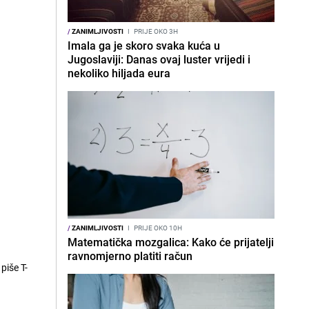
/
ZANIMLJIVOSTI
I
PRIJE OKO 3H
Imala ga je skoro svaka kuća u
Jugoslaviji: Danas ovaj luster vrijedi i
nekoliko hiljada eura
/
ZANIMLJIVOSTI
I
PRIJE OKO 10H
Matematička mozgalica: Kako će prijatelji
ravnomjerno platiti račun
piše T-