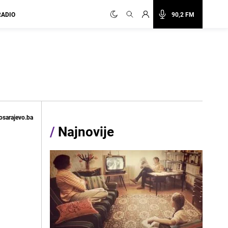
RADIO
90,2 FM
osarajevo.ba
/
Najnovije