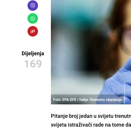
Dijeljenja
169
Foto: EPA-EFE / Italija: Obavezno cijepljenje
Pitanje broj jedan u svijetu trenu
svijeta istraživači rade na tome d