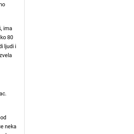
čno
š, ima
eko 80
 ljudi i
izvela
vac.
 od
 će neka