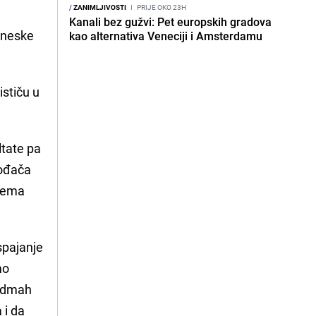
/
ZANIMLJIVOSTI
I
PRIJE OKO 23H
Kanali bez gužvi: Pet europskih gradova
kineske
kao alternativa Veneciji i Amsterdamu
ističu u
ltate pa
vođača
 nema
 spajanje
mo
 odmah
 i da