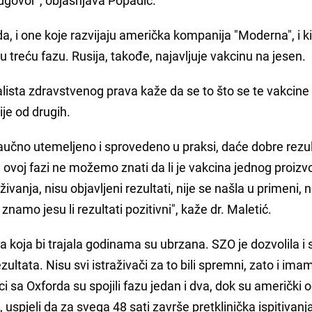
da, i one koje razvijaju američka kompanija "Moderna", i 
u treću fazu. Rusija, takođe, najavljuje vakcinu na jesen.
lista zdravstvenog prava kaže da se to što se te vakcine 
je od drugih.
naučno utemeljeno i sprovedeno u praksi, daće dobre rezu
U ovoj fazi ne možemo znati da li je vakcina jednog proiz
ivanja, nisu objavljeni rezultati, nije se našla u primeni,
znamo jesu li rezultati pozitivni", kaže dr. Maletić.
nja koja bi trajala godinama su ubrzana. SZO je dozvolila i
ezultata. Nisu svi istraživači za to bili spremni, zato i ima
ci sa Oxforda su spojili fazu jedan i dva, dok su američki
uspjeli da za svega 48 sati završe pretklinička ispitivanja