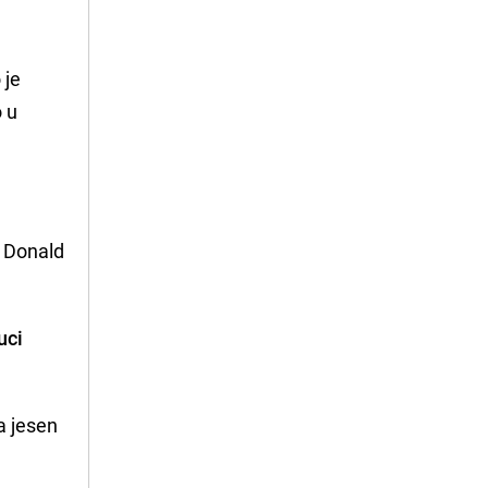
 je
o u
. Donald
uci
na jesen