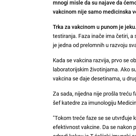
mnogi misle da su najave da ćemo 
vakcinom nije samo medicinska ve
Trka za vakcinom u punom je jeku
testiranja. Faza inače ima četiri, a
je jedna od prelomnih u razvoju sv
Kada se vakcina razvija, prvo se oba
laboratorijskim životinjama. Ako su 
vakcina se daje desetinama, u drugo
Za sada, nijedna nije prošla treću 
šef katedre za imunologiju Medici
"Tokom treće faze se se utvrđuje ko
efektivnost vakcine. Da se nakon pri
odredi kakav je T-ćelijski imunski 