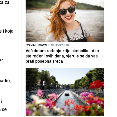
ka za
 i koja
/
ZANIMLJIVOSTI
I
PRIJE OKO 18H
Vaš datum rođenja krije simboliku: Ako
ste rođeni ovih dana, vjeruje se da vas
azi
prati posebna sreća
padić,
 i
a se