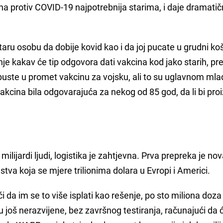
na protiv COVID-19 najpotrebnija starima, i daje dramati
aru osobu da dobije kovid kao i da joj pucate u grudni ko
anje kakav će tip odgovora dati vakcina kod jako starih, pr
 puste u promet vakcinu za vojsku, ali to su uglavnom mladi
a vakcina bila odgovarajuća za nekog od 85 god, da li bi pro
milijardi ljudi, logistika je zahtjevna. Prva prepreka je no
tva koja se mjere trilionima dolara u Evropi i Americi.
i da im se to više isplati kao rešenje, po sto miliona doza
 su još nerazvijene, bez završnog testiranja, računajući da