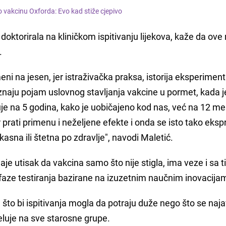
 vakcinu Oxforda: Evo kad stiže cjepivo
 doktorirala na kliničkom ispitivanju lijekova, kaže da ove
.
ni na jesen, jer istraživačka praksa, istorija eksperimen
naju pojam uslovnog stavljanja vakcine u pormet, kada je
uje na 5 godina, kako je uobičajeno kod nas, već na 12 me
 prati primenu i neželjene efekte i onda se isto tako eks
kasna ili štetna po zdravlje", navodi Maletić.
odaje utisak da vakcina samo što nije stigla, ima veze i sa 
 faze testiranja bazirane na izuzetnim naučnim inovacija
g što bi ispitivanja mogla da potraju duže nego što se najav
eluje na sve starosne grupe.