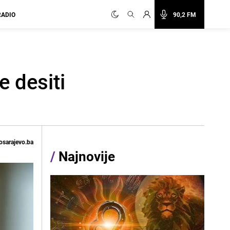
RADIO
90,2 FM
e desiti
osarajevo.ba
/
Najnovije