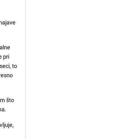
 najave
talne
 pri
seci, to
presno
tim što
ma.
ljuje,