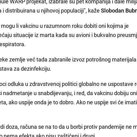
nule WARP projekat, izabrale su pet kompanija i dale mili
i distribuirana u njihovoj populaciji", kaže
Slobodan Bubn
 mogu li vakcinu u razumnom roku dobiti oni kojima je
ećaju situacije iz marta kada su avioni i bukvalno preusm
espiratora.
ke zemlje već tada zabranile izvoz potrošnog materijala 
tava za dezinfekciju.
oci odluka u zdravstvenoj politici globalno ne uspostave 
či nadmetanje u snabdijevanju, i red, da vakcinu dobiju on
eta, ako uspije onda je to dobro. Ako ne uspije svi će imat
ardi doza, računa se na to da u borbi protiv pandemije ne
o nema efekta ako nisu zaštićeni i drugi.