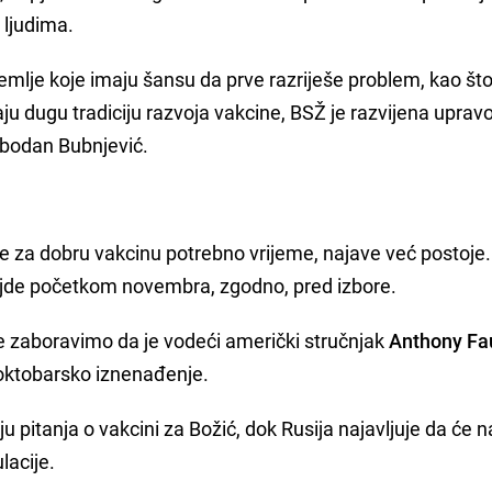
 ljudima.
 zemlje koje imaju šansu da prve razriješe problem, kao što
maju dugu tradiciju razvoja vakcine, BSŽ je razvijena uprav
Slobodan Bubnjević.
 je za dobru vakcinu potrebno vrijeme, najave već postoje
gjde početkom novembra, zgodno, pred izbore.
 ne zaboravimo da je vodeći američki stručnjak
Anthony Fa
 oktobarsko iznenađenje.
u pitanja o vakcini za Božić, dok Rusija najavljuje da će 
lacije.