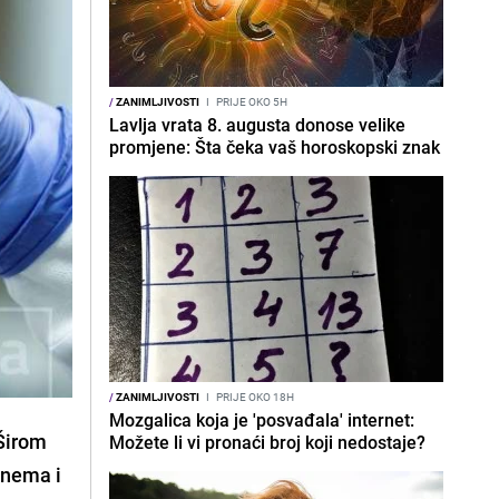
/
ZANIMLJIVOSTI
I
PRIJE OKO 5H
Lavlja vrata 8. augusta donose velike
promjene: Šta čeka vaš horoskopski znak
/
ZANIMLJIVOSTI
I
PRIJE OKO 18H
Mozgalica koja je 'posvađala' internet:
Širom
Možete li vi pronaći broj koji nedostaje?
k nema i