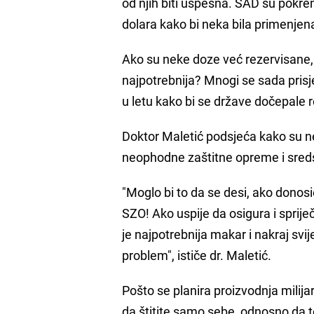
od njih biti uspešna. SAD su pokre
dolara kako bi neka bila primenjena 
Ako su neke doze već rezervisane,
najpotrebnija? Mnogi se sada prisj
u letu kako bi se države dočepale r
Doktor Maletić podsjeća kako su ne
neophodne zaštitne opreme i sreds
"Moglo bi to da se desi, ako donosi
SZO! Ako uspije da osigura i sprije
je najpotrebnija makar i nakraj svij
problem", ističe dr. Maletić.
Pošto se planira proizvodnja milij
da štitite samo sebe, odnosno da t