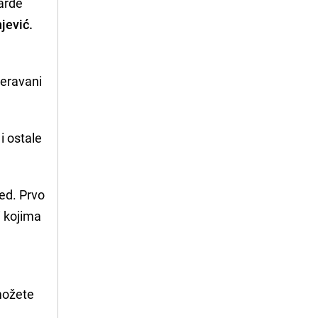
jarde
jević.
jeravani
i ostale
red. Prvo
i kojima
i
 možete