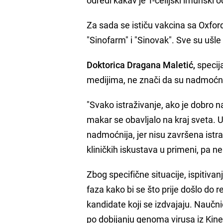
Za sada se ističu vakcina sa Oxfor
"Sinofarm" i "Sinovak". Sve su ušle 
Doktorica Dragana Maletić,
specija
medijima, ne znači da su nadmoćni
"Svako istraživanje, ako je dobro 
makar se obavljalo na kraj sveta. 
nadmoćnija, jer nisu završena istraž
kliničkih iskustava u primeni, pa ne 
Zbog specifične situacije, ispitiva
faza kako bi se što prije došlo do r
kandidate koji se izdvajaju. Naučni
po dobijanju genoma virusa iz Kine, 