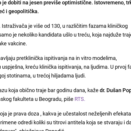
je dobiti na jesen previše optimistične. Istovremeno, tr
ć i geopolitička.
.
Istraživača je više od 130, u različitim fazama kliničkog
 samo je nekoliko kandidata ušlo u treću, koja najduže traje
ake vakcine.
vljaju pretklinička ispitivanja na in vitro modelima,
uspješna, kreću klinička ispitivanja, na ljudima. U prvoj f
j stotinama, u trećoj hiljadama ljudi.
fazu koja obično traje bar godinu dana, kaže
dr. Dušan Po
nskog fakulteta u Beogradu, piše
RTS.
ja je prava doza , kakva je učestalost neželjenih efekata
mene odredi koliki su titrovi antitela koja se stvaraju i d
odgovor", objašnjava Popadić.