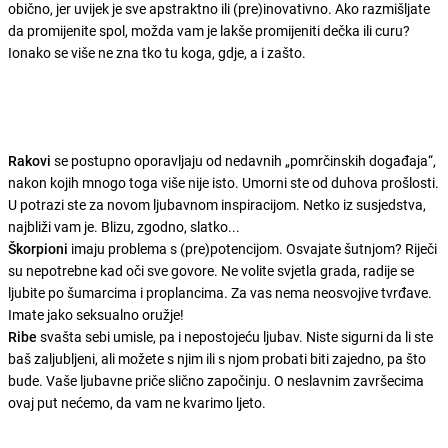
obično, jer uvijek je sve apstraktno ili (pre)inovativno. Ako razmišljate
da promijenite spol, možda vam je lakše promijeniti dečka ili curu?
Ionako se više ne zna tko tu koga, gdje, a i zašto.
Rakovi
se postupno oporavljaju od nedavnih „pomrčinskih događaja“,
nakon kojih mnogo toga više nije isto. Umorni ste od duhova prošlosti.
U potrazi ste za novom ljubavnom inspiracijom. Netko iz susjedstva,
najbliži vam je. Blizu, zgodno, slatko...
Škorpioni
imaju problema s (pre)potencijom. Osvajate šutnjom? Riječi
su nepotrebne kad oči sve govore. Ne volite svjetla grada, radije se
ljubite po šumarcima i proplancima. Za vas nema neosvojive tvrđave.
Imate jako seksualno oružje!
Ribe
svašta sebi umisle, pa i nepostojeću ljubav. Niste sigurni da li ste
baš zaljubljeni, ali možete s njim ili s njom probati biti zajedno, pa što
bude. Vaše ljubavne priče slično započinju. O neslavnim završecima
ovaj put nećemo, da vam ne kvarimo ljeto.