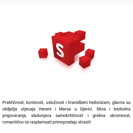
Praktičnost, korisnost, uslužnost i hranidbeni hedonizam, glavna su
obilježja utjecaja Venere i Marsa u Djevici. Sitna i bezbolna
prigovaranja, sladunjava samokritičnost i grešna skromnost,
romantično će rasplamsati primopredaju strasti!