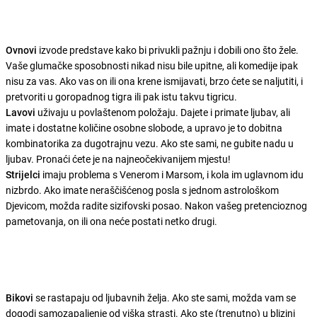
Ovnovi
izvode predstave kako bi privukli pažnju i dobili ono što žele.
Vaše glumačke sposobnosti nikad nisu bile upitne, ali komedije ipak
nisu za vas. Ako vas on ili ona krene ismijavati, brzo ćete se naljutiti, i
pretvoriti u goropadnog tigra ili pak istu takvu tigricu.
Lavovi
uživaju u povlaštenom položaju. Dajete i primate ljubav, ali
imate i dostatne količine osobne slobode, a upravo je to dobitna
kombinatorika za dugotrajnu vezu. Ako ste sami, ne gubite nadu u
ljubav. Pronaći ćete je na najneočekivanijem mjestu!
Strijelci
imaju problema s Venerom i Marsom, i kola im uglavnom idu
nizbrdo. Ako imate neraščišćenog posla s jednom astrološkom
Djevicom, možda radite sizifovski posao. Nakon vašeg pretencioznog
pametovanja, on ili ona neće postati netko drugi.
Bikovi
se rastapaju od ljubavnih želja. Ako ste sami, možda vam se
dogodi samozapaljenje od viška strasti. Ako ste (trenutno) u blizini