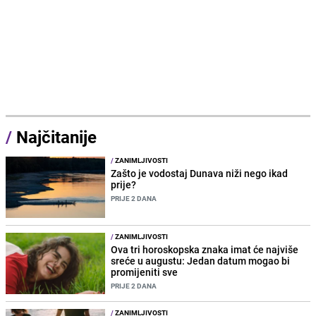
/
Najčitanije
/
ZANIMLJIVOSTI
Zašto je vodostaj Dunava niži nego ikad
prije?
PRIJE 2 DANA
/
ZANIMLJIVOSTI
Ova tri horoskopska znaka imat će najviše
sreće u augustu: Jedan datum mogao bi
promijeniti sve
PRIJE 2 DANA
/
ZANIMLJIVOSTI