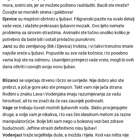
mora, sretni ste, jer se možete pošteno rashladiti. Bacili ste mreže?
Čuvajte se morskih sirena i galebova!
Djevice
su majstori obrtnici u ljubavi. Filigranski pazite na svaki detalj
vaše veze, i slažete prekrasan ljubavni mozaik. Ovo ljeto nemate
problema sa sirovim strastima. Animalni ste točno onoliko koliko je
potrebno da biste bili i ostali privlačno punokrvni.
Jarci
su dio zemljanog (Bik i Djevica) trolista, i vi takvi trenutno imate
najviše sreće u ljubavi. Popustile su sve vaše kočnice, i to posebno
vama koji ste na odmoru. Usamljeni primjerci vaše vrste, mogli bi ovih
dana otkriti i osvojiti svoju novu ljubav.
Blizanci
se osjećaju drveno i brzo se uvrijede. Nije dobro ako ste
prebrzi, a još je gore ako ste prespori. Takt vam nije jača strana.
Rođeni u znaku Lava i Vodenjaka imaju razumijevanja za vašu
hirovitost, ali to ne znači da će vas zauvijek podnositi.
Vage
se trebaju čuvati mutnih ljubavnih voda. Slabo procjenjujete
druge, a volja vam je nikakva, i to vas čini idealnom metom za razne
manipulator(ic)e. Bolje biti sam nego u bolesnoj vezi bez zdrave
budućnosti. Jeftine strasti definitivno nisu ljubav!
Vodenjaci
traže iscjelitelja duše, a možda i tijela. Kod vas ništa nije