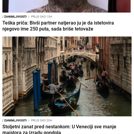
/
ZANIMLJIVOSTI
I
PRIJE OKO 13H
Teška priča: Bivši partner natjerao ju je da istetovira
njegovo ime 250 puta, sada briše tetovaže
/
ZANIMLJIVOSTI
I
PRIJE OKO 20H
Stoljetni zanat pred nestankom: U Veneciji sve manje
majstora za izradu gondola