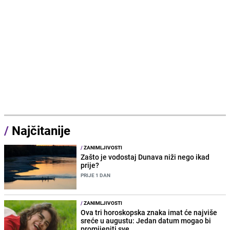
/
Najčitanije
/
ZANIMLJIVOSTI
Zašto je vodostaj Dunava niži nego ikad
prije?
PRIJE 1 DAN
/
ZANIMLJIVOSTI
Ova tri horoskopska znaka imat će najviše
sreće u augustu: Jedan datum mogao bi
promijeniti sve