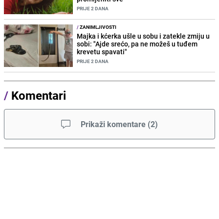
PRIJE 2 DANA
/
ZANIMLJIVOSTI
Majka i kćerka ušle u sobu i zatekle zmiju u
sobi: "Ajde srećo, pa ne možeš u tuđem
krevetu spavati"
PRIJE 2 DANA
/
Komentari
Prikaži komentare
(
2
)