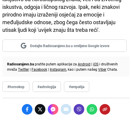
iskustva, odgoja i ličnog razvoja. Ipak, neki znakovi
prirodno imaju izraženiji osjećaj za emocije i
međuljudske odnose, zbog čega često ostavljaju
utisak ljudi koji 'uvijek znaju šta treba reći'.
Dodajte Radiosarajevo.ba u omiljene Google izvore
Radiosarajevo.ba
pratite putem aplikacije za
Android
|
iOS
i društvenih
mreža
Twitter
|
Facebook
|
Instagram
, kao i putem našeg
Viber
Chata.
#horoskop
#astrologija
#empatija