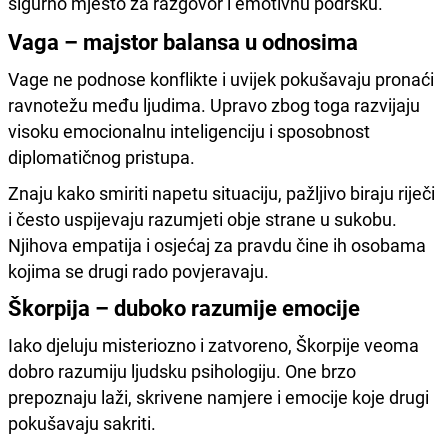
sigurno mjesto za razgovor i emotivnu podršku.
Vaga – majstor balansa u odnosima
Vage ne podnose konflikte i uvijek pokušavaju pronaći
ravnotežu među ljudima. Upravo zbog toga razvijaju
visoku emocionalnu inteligenciju i sposobnost
diplomatičnog pristupa.
Znaju kako smiriti napetu situaciju, pažljivo biraju riječi
i često uspijevaju razumjeti obje strane u sukobu.
Njihova empatija i osjećaj za pravdu čine ih osobama
kojima se drugi rado povjeravaju.
Škorpija – duboko razumije emocije
Iako djeluju misteriozno i zatvoreno, Škorpije veoma
dobro razumiju ljudsku psihologiju. One brzo
prepoznaju laži, skrivene namjere i emocije koje drugi
pokušavaju sakriti.