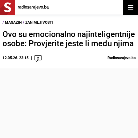
Otvor
/
MAGAZIN
/
ZANIMLJIVOSTI
Ovo su emocionalno najinteligentnije
osobe: Provjerite jeste li među njima
12.05.26. 23:15
Radiosarajevo.ba
2