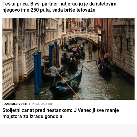
Teška priča: Bivši partner natjerao ju je da istetovira
njegovo ime 250 puta, sada briše tetovaže
/
ZANIMLJIVOSTI
I
PRIJE OKO 16H
Stoljetni zanat pred nestankom: U Veneciji sve manje
majstora za izradu gondola