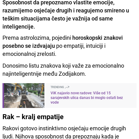
Sposobnost da prepoznamo vlastite emocije,
razumijemo osjećaje drugih i reagujemo smireno u
teškim situacijama često je važnija od same
inteligencije.
Prema astrolozima, pojedini
horoskopski znakovi
posebno se izdvajaju
po empatiji, intuiciji i
emocionalnoj zrelosti.
Donosimo listu znakova koji važe za emocionalno
najinteligentnije među Zodijakom.
TRENDING
ViK najavio nove radove: Više od 15
sarajevskih ulica danas bi moglo ostati bez
vode
Rak – kralj empatije
Rakovi gotovo instinktivno osjećaju emocije drugih
ljudi. Njihova sposobnost da prepoznaju kada je