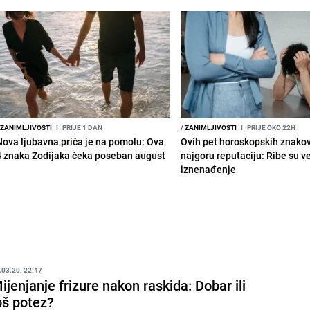
ZANIMLJIVOSTI
I
PRIJE 1 DAN
/
ZANIMLJIVOSTI
I
PRIJE OKO 22H
Nova ljubavna priča je na pomolu: Ova
Ovih pet horoskopskih znako
4 znaka Zodijaka čeka poseban august
najgoru reputaciju: Ribe su v
iznenađenje
.03.20. 22:47
ijenjanje frizure nakon raskida: Dobar ili
oš potez?