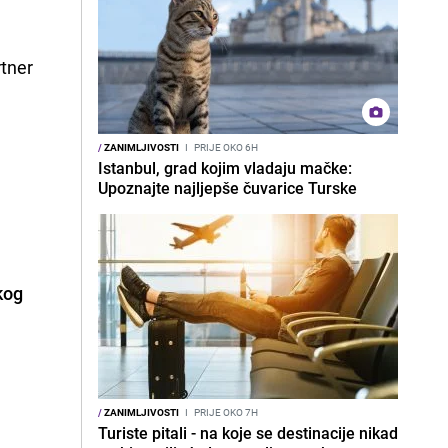
rtner
/
ZANIMLJIVOSTI
I
PRIJE OKO 6H
Istanbul, grad kojim vladaju mačke:
Upoznajte najljepše čuvarice Turske
kog
/
ZANIMLJIVOSTI
I
PRIJE OKO 7H
Turiste pitali - na koje se destinacije nikad