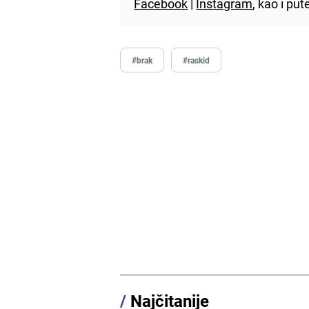
Facebook
|
Instagram
, kao i p
#brak
#raskid
/
Najčitanije