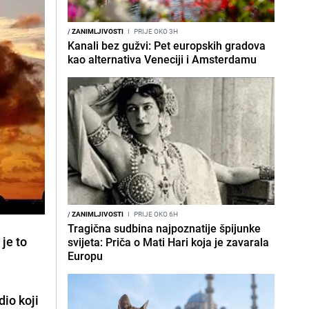
/
ZANIMLJIVOSTI
I
PRIJE OKO 3H
Kanali bez gužvi: Pet europskih gradova
kao alternativa Veneciji i Amsterdamu
/
ZANIMLJIVOSTI
I
PRIJE OKO 6H
Tragična sudbina najpoznatije špijunke
 je to
svijeta: Priča o Mati Hari koja je zavarala
Europu
io koji