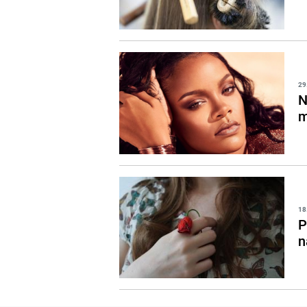
29
N
m
18
P
n