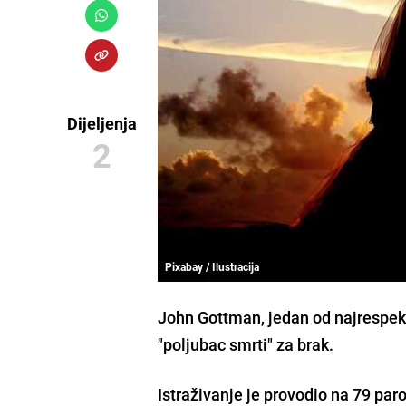
Dijeljenja
2
Pixabay / Ilustracija
John Gottman,
jedan od najrespekt
"poljubac smrti" za brak.
Istraživanje je provodio na 79 par