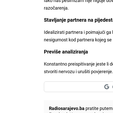
Iako nas pesimizam nije nigdje dov
razočarenja.
Stavljanje partnera na pijedes
Idealizirati partnera i poimajući g
nesigurnost kod partnera kojeg se
Previše analiziranja
Konstantno preispitivanje jeste li d
stvoriti nervozu i urušiti povjerenje
Radiosarajevo.ba
pratite putem 