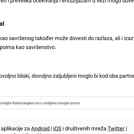
eo i prevelika očekivanja i entuzijazam u vezi mogu dove
tal
a kao savršenog također može dovesti do razlaza, ali i izaz
 poima kao savršenstvo.
ovoljno bliski, dovoljno zaljubljeni moglo bi kod oba partn
.
Dodajte Radiosarajevo.ba u omiljene Google izvore
aplikacije za
Android
|
iOS
i društvenih mreža
Twitter
|