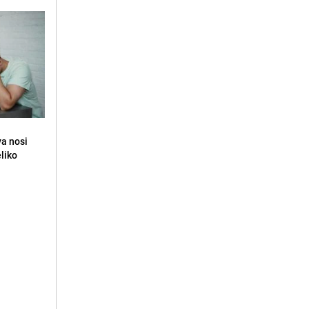
va nosi
eliko