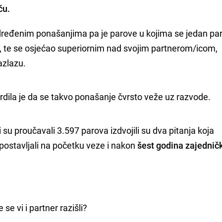
šću.
određenim ponašanjima pa je parove u kojima se jedan pa
 te se osjećao superiornim nad svojim partnerom/icom,
razlazu.
vrdila je da se takvo ponašanje čvrsto veže uz razvode. 
i su proučavali 3.597 parova izdvojili su dva pitanja koja
postavljali na početku veze i nakon
šest godina zajednič
e se vi i partner razišli?