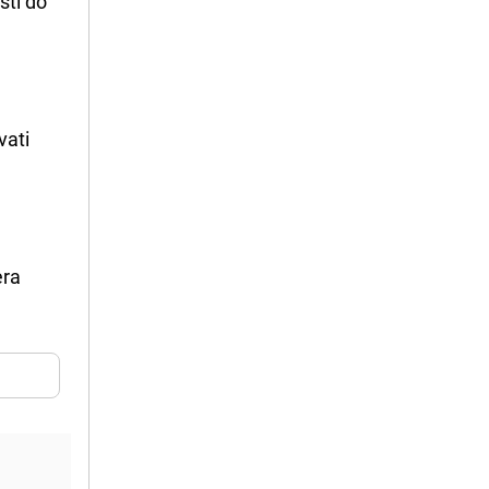
sti do
vati
era