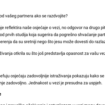
o kod vašeg partnera ako se razdvojite?
je reflektira naše osjećaje o vezi, no odgovor na drugo pi
od prvih studija koja sugerira da pogrešno shvaćanje par
erenja da su sretniji nego što jesu može dovesti do razla
ivanja otkrila su što još predstavlja opasnost za vašu v
šefuju osjećaju zadovoljnije istraživanja pokazuju kako s
anje zadovoljno. Jednakost u vezi je presudna za uspjeh.
je