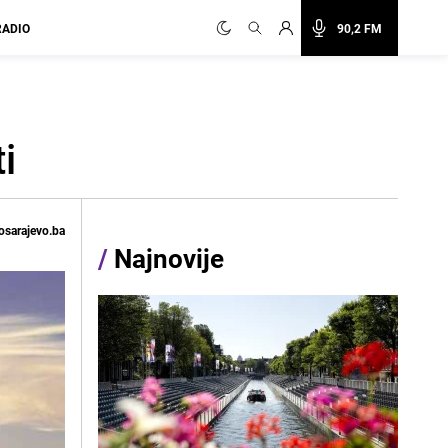
RADIO
90,2 FM
i
osarajevo.ba
/
Najnovije