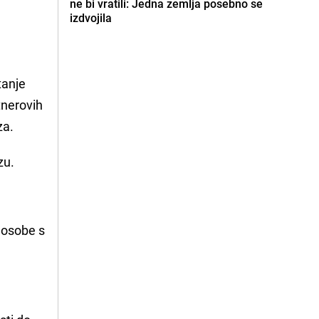
ne bi vratili: Jedna zemlja posebno se
izdvojila
tanje
tnerovih
za.
ezu.
e osobe s