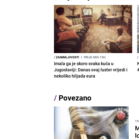
/
ZANIMLJIVOSTI
I
PRIJE OKO 15H
/
Imala ga je skoro svaka kuća u
Jugoslaviji: Danas ovaj luster vrijedi i
nekoliko hiljada eura
/
Povezano
19
M
l