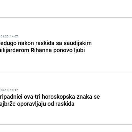
.01.20. 14:07
edugo nakon raskida sa saudijskim
ilijarderom Rihanna ponovo ljubi
.06.19. 18:17
ripadnici ova tri horoskopska znaka se
ajbrže oporavljaju od raskida