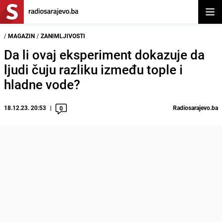
Otvor
/
MAGAZIN
/
ZANIMLJIVOSTI
Da li ovaj eksperiment dokazuje da
ljudi čuju razliku između tople i
hladne vode?
18.12.23. 20:53
Radiosarajevo.ba
0