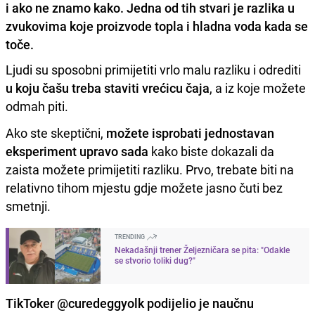
i ako ne znamo kako. Jedna od tih stvari je razlika u
zvukovima koje proizvode topla i hladna voda kada se
toče.
Ljudi su sposobni primijetiti vrlo malu razliku i odrediti
u koju čašu treba staviti vrećicu čaja
, a iz koje možete
odmah piti.
Ako ste skeptični,
možete isprobati jednostavan
eksperiment upravo sada
kako biste dokazali da
zaista možete primijetiti razliku. Prvo, trebate biti na
relativno tihom mjestu gdje možete jasno čuti bez
smetnji.
TRENDING
Nekadašnji trener Željezničara se pita: "Odakle
se stvorio toliki dug?"
TikToker @curedeggyolk podijelio je naučnu