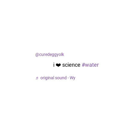
@curedeggyolk
i ❤️ science
#water
♬ original sound - Wy