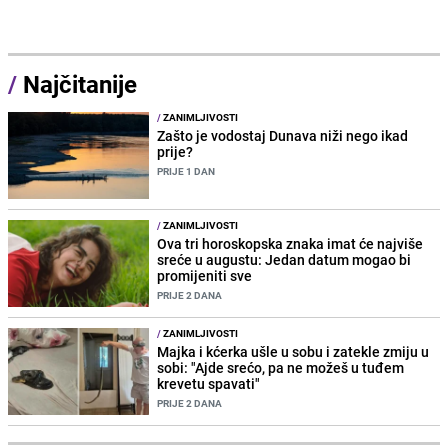
/
Najčitanije
/
ZANIMLJIVOSTI
Zašto je vodostaj Dunava niži nego ikad
prije?
PRIJE 1 DAN
/
ZANIMLJIVOSTI
Ova tri horoskopska znaka imat će najviše
sreće u augustu: Jedan datum mogao bi
promijeniti sve
PRIJE 2 DANA
/
ZANIMLJIVOSTI
Majka i kćerka ušle u sobu i zatekle zmiju u
sobi: "Ajde srećo, pa ne možeš u tuđem
krevetu spavati"
PRIJE 2 DANA