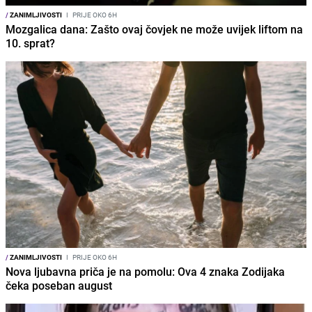
/
ZANIMLJIVOSTI
I
PRIJE OKO 6H
Mozgalica dana: Zašto ovaj čovjek ne može uvijek liftom na
10. sprat?
/
ZANIMLJIVOSTI
I
PRIJE OKO 6H
Nova ljubavna priča je na pomolu: Ova 4 znaka Zodijaka
čeka poseban august