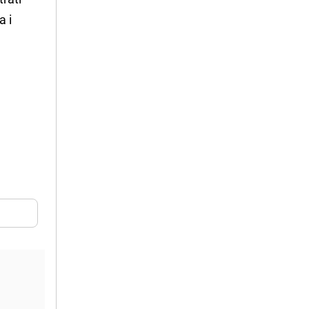
a i
e