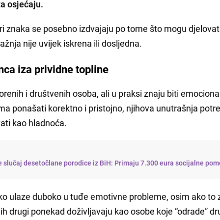
a osjećaju.
i znaka se posebno izdvajaju po tome što mogu djelovati 
ažnja nije uvijek iskrena ili dosljedna.
ca iza prividne topline
vorenih i društvenih osoba, ali u praksi znaju biti emocion
ma ponašati korektno i pristojno, njihova unutrašnja potr
ati kao hladnoća.
 slučaj desetočlane porodice iz BiH: Primaju 7.300 eura socijalne pom
etko ulaze duboko u tuđe emotivne probleme, osim ako to 
ih drugi ponekad doživljavaju kao osobe koje “odrade” dr