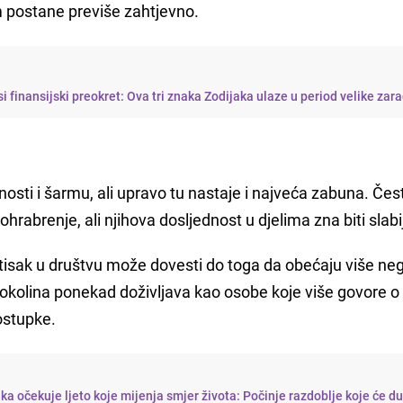
m postane previše zahtjevno.
 finansijski preokret: Ova tri znaka Zodijaka ulaze u period velike zar
nosti i šarmu, ali upravo tu nastaje i najveća zabuna. Čes
i ohrabrenje, ali njihova dosljednost u djelima zna biti slabi
tisak u društvu može dovesti do toga da obećaju više ne
 okolina ponekad doživljava kao osobe koje više govore o 
ostupke.
ka očekuje ljeto koje mijenja smjer života: Počinje razdoblje koje će d