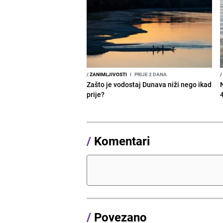
/
ZANIMLJIVOSTI
I
PRIJE 2 DANA
/
Zašto je vodostaj Dunava niži nego ikad
prije?
/
Komentari
/
Povezano