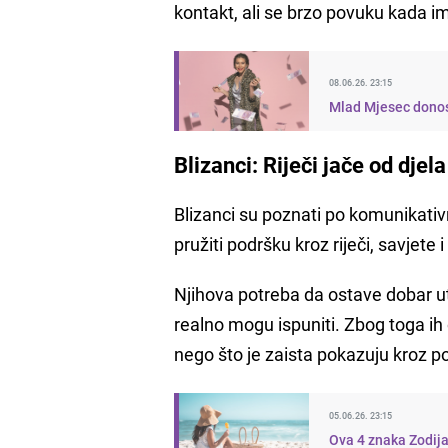
kontakt, ali se brzo povuku kada i
08.06.26. 23:15
Mlad Mjesec donosi
Blizanci: Riječi jače od djela
Blizanci su poznati po komunikativ
pružiti podršku kroz riječi, savjete 
Njihova potreba da ostave dobar u
realno mogu ispuniti. Zbog toga ih
nego što je zaista pokazuju kroz p
05.06.26. 23:15
Ova 4 znaka Zodija