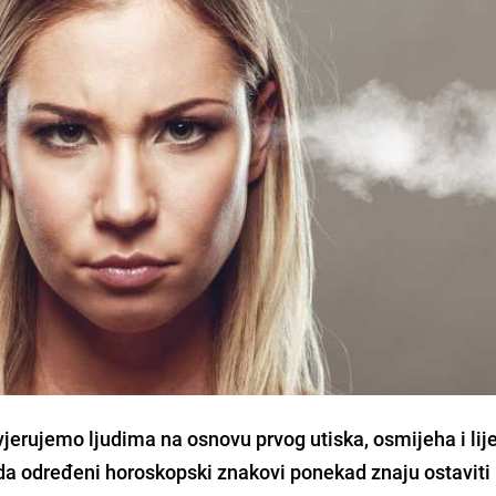
erujemo ljudima na osnovu prvog utiska, osmijeha i lij
a da određeni horoskopski znakovi ponekad znaju ostaviti