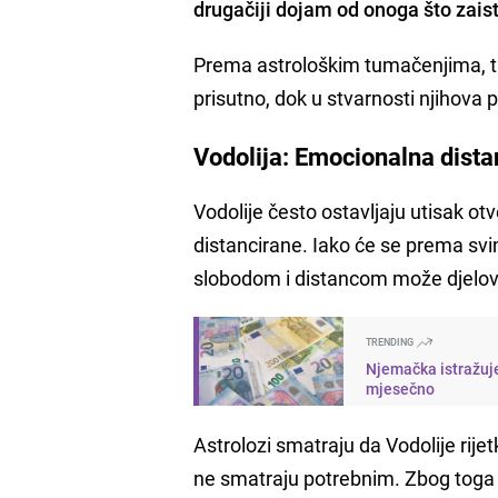
drugačiji dojam od onoga što zaist
Prema astrološkim tumačenjima, tr
prisutno, dok u stvarnosti njihova p
Vodolija: Emocionalna distan
Vodolije često ostavljaju utisak ot
distancirane. Iako će se prema svi
slobodom i distancom može djelov
TRENDING
Njemačka istražuje
mjesečno
Astrolozi smatraju da Vodolije rij
ne smatraju potrebnim. Zbog toga 