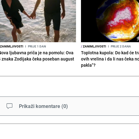
ZANIMLJIVOSTI
I
PRIJE 1 DAN
/
ZANIMLJIVOSTI
I
PRIJE 2 DANA
Nova ljubavna priča je na pomolu: Ova
Toplotna kupola: Do kad će tra
4 znaka Zodijaka čeka poseban august
ovih vrelina i da li nas čeka n
pakla"?
Prikaži komentare
(
0
)