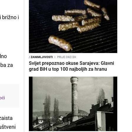
brižno i
alno
/
ZANIMLJIVOSTI
I
PRIJE OKO 3H
Svijet prepoznao okuse Sarajeva: Glavni
eba za
grad BiH u top 100 najboljih za hranu
oći
zaista
uštveni