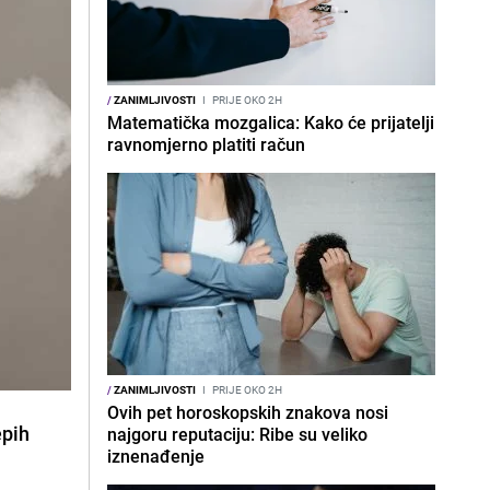
/
ZANIMLJIVOSTI
I
PRIJE OKO 2H
Matematička mozgalica: Kako će prijatelji
ravnomjerno platiti račun
/
ZANIMLJIVOSTI
I
PRIJE OKO 2H
Ovih pet horoskopskih znakova nosi
epih
najgoru reputaciju: Ribe su veliko
iznenađenje