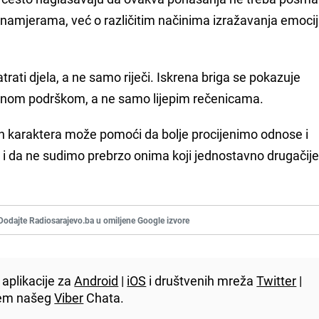
šim namjerama, već o različitim načinima izražavanja emocij
trati djela, a ne samo riječi. Iskrena briga se pokazuje
etnom podrškom, a ne samo lijepim rečenicama.
tih karaktera može pomoći da bolje procijenimo odnose i
 i da ne sudimo prebrzo onima koji jednostavno drugačij
Dodajte Radiosarajevo.ba u omiljene Google izvore
aplikacije za
Android
|
iOS
i društvenih mreža
Twitter
|
utem našeg
Viber
Chata.