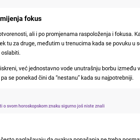
o mijenja fokus
 otvorenosti, ali i po promjenama raspoloženja i fokusa. K
vijek tu za druge, međutim u trenucima kada se povuku u 
oslabiti.
neiskreni, već jednostavno vode unutrašnju borbu između v
pa se ponekad čini da “nestanu” kada su najpotrebniji.
ti o svom horoskopskom znaku sigurno još niste znali
 često naglašavaju da ovakva ponašanja ne treba posmat