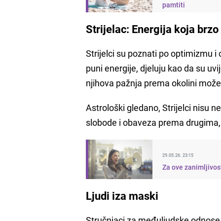
pamtiti
Strijelac: Energija koja brz
Strijelci su poznati po optimizmu i
puni energije, djeluju kao da su u
njihova pažnja prema okolini može 
Astrološki gledano, Strijelci nisu 
slobode i obaveza prema drugima, 
29.05.26. 23:15
Za ove zanimljivos
Ljudi iza maski
Stručnjaci za međuljudske odnose