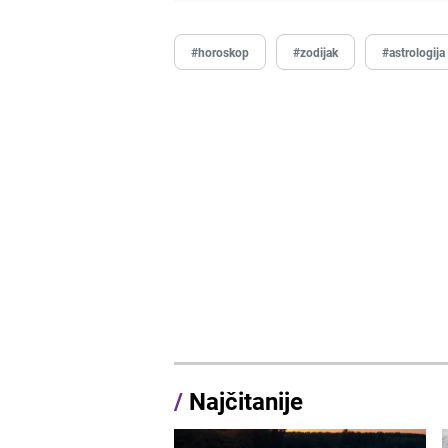
#horoskop
#zodijak
#astrologija
/
Najčitanije