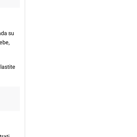
ada su
sebe,
lastite
rati