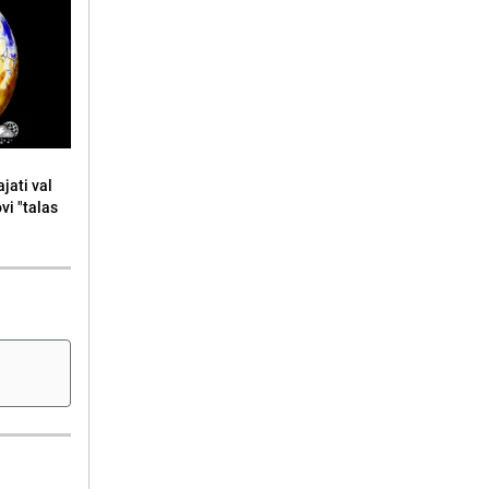
jati val
ovi "talas