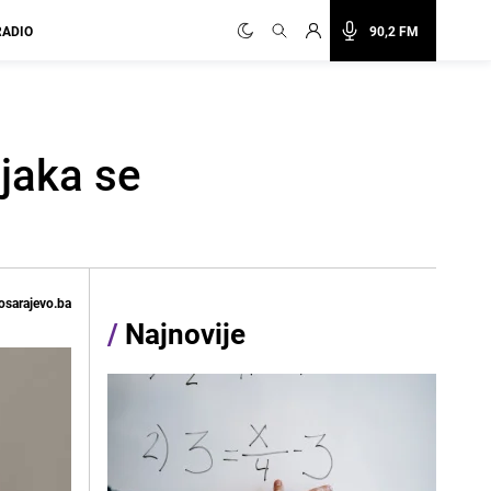
RADIO
90,2 FM
jaka se
osarajevo.ba
/
Najnovije