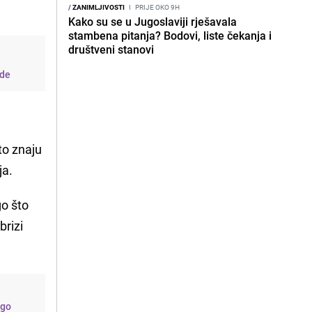
/
ZANIMLJIVOSTI
I
PRIJE OKO 9H
Kako su se u Jugoslaviji rješavala
stambena pitanja? Bodovi, liste čekanja i
društveni stanovi
ade
to znaju
ja.
go što
brizi
ugo