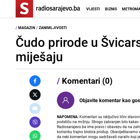
VIJESTI
BIZNIS
METROMA
/
MAGAZIN
/
ZANIMLJIVOSTI
Čudo prirode u Švicarsk
miješaju
/
Komentari (0)
Objavite komentar kao gost i
NAPOMENA:
Komentari su isključivo lični stavov
podstiču na mržnju. Strogo zabranjen bilo kakav 
Radiosarajevo.ba ima pravo i obavezu da na zahtj
korisniku trajno blokira pristup. Obaviještavamo 
da neki komentari mogu sadržavati narativ koji j