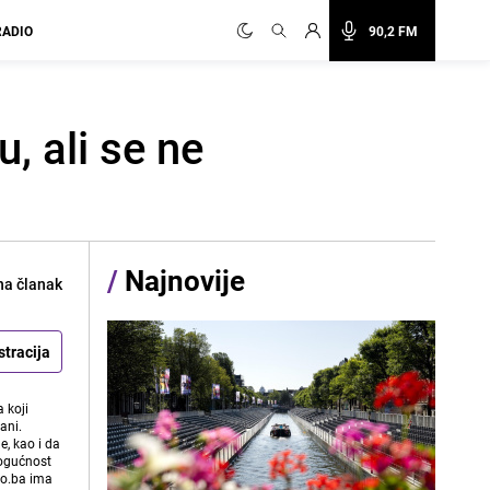
RADIO
90,2 FM
, ali se ne
/
Najnovije
na članak
stracija
 koji
ani.
e, kao i da
mogućnost
vo.ba ima