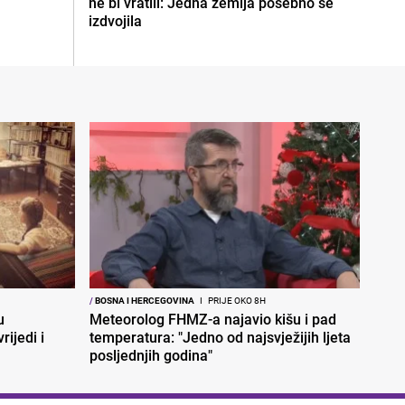
ne bi vratili: Jedna zemlja posebno se
izdvojila
/
BOSNA I HERCEGOVINA
I
PRIJE OKO 8H
u
Meteorolog FHMZ-a najavio kišu i pad
rijedi i
temperatura: "Jedno od najsvježijih ljeta
posljednjih godina"