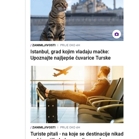
/
ZANIMLJIVOSTI
I
PRIJE OKO 4H
Istanbul, grad kojim vladaju mačke:
Upoznajte najljepše čuvarice Turske
/
ZANIMLJIVOSTI
I
PRIJE OKO 4H
Turiste pitali - na koje se destinacije nikad