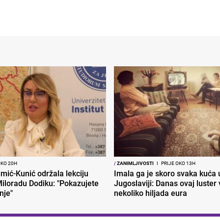
OKO 20H
/
ZANIMLJIVOSTI
I
PRIJE OKO 13H
mić-Kunić održala lekciju
Imala ga je skoro svaka kuća 
iloradu Dodiku: "Pokazujete
Jugoslaviji: Danas ovaj luster v
nje"
nekoliko hiljada eura