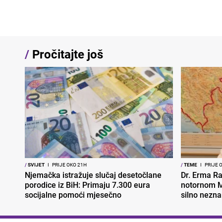
/
Pročitajte još
/
SVIJET
I
PRIJE OKO 21H
/
TEME
I
PRIJE 
Njemačka istražuje slučaj desetočlane
Dr. Erma Ra
porodice iz BiH: Primaju 7.300 eura
notornom M
socijalne pomoći mjesečno
silno nezna