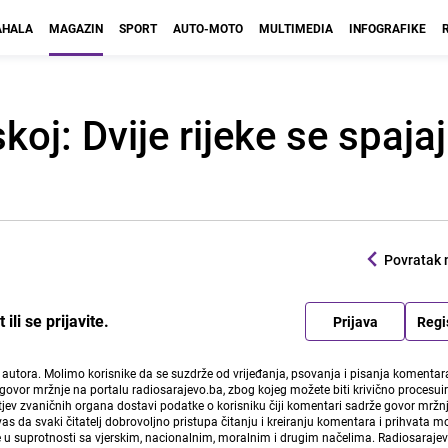
HALA
MAGAZIN
SPORT
AUTO-MOTO
MULTIMEDIA
INFOGRAFIKE
oj: Dvije rijeke se spajaju
Povratak 
li se prijavite.
Prijava
Regi
i autora. Molimo korisnike da se suzdrže od vrijeđanja, psovanja i pisanja komentara
govor mržnje na portalu radiosarajevo.ba, zbog kojeg možete biti krivično procesuir
ev zvaničnih organa dostavi podatke o korisniku čiji komentari sadrže govor mržnj
vas da svaki čitatelj dobrovoljno pristupa čitanju i kreiranju komentara i prihvata 
e u suprotnosti sa vjerskim, nacionalnim, moralnim i drugim načelima. Radiosaraje